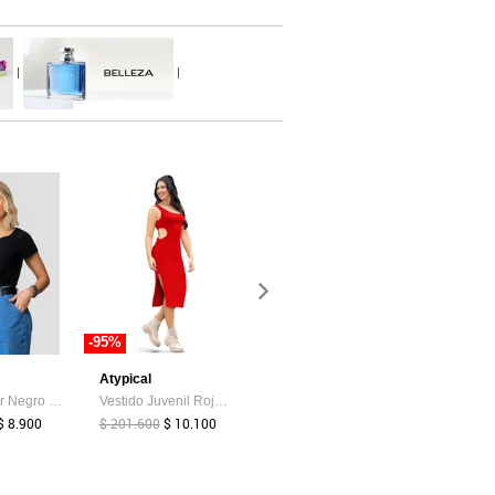
|
|
-95%
-95%
-50%
Atypical
MP
Blusa Mujer Negro Mp 104190
Vestido Juvenil Rojo Atypical 93562
Polo Hombre Negro Mp 4104
$ 8.900
$ 201.600
$ 10.100
$ 178.500
$ 9.000
$ 159.900