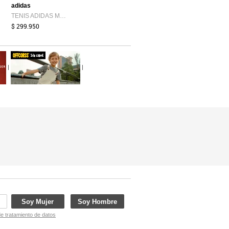
adidas
TENIS ADIDAS MUJER TERREX ROCKADIA - KZ9170
$ 299.950
|
|
Soy Mujer
Soy Hombre
de tratamiento de datos