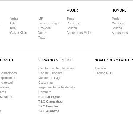
MUJER
HOMBRE
Vélez
MP
Tenis
Tenis
n
CAT
Tommy Hilfiger
Camisas
Camisas
Koaj
Croydon
Belleza
Belleza
Calvin Klein
Velez
Accesorios Mujer
Accesorios
Totto
 DAFITI
SERVICIO AL CLIENTE
NOVEDADES Y EVENTO
Cambios o Devoluciones
Alianzas
Condiciones
Uso de Cupones
Crédito ADDI
mplimiento
Medios de Pago
rivacidad.
Garantías
Cookies.
Seguimiento de tu Pedido
Datos
Contacto
 Nosotros
Radicar PQRS
T&C Campañas
T&C Eventos
o
T&C Alianzas