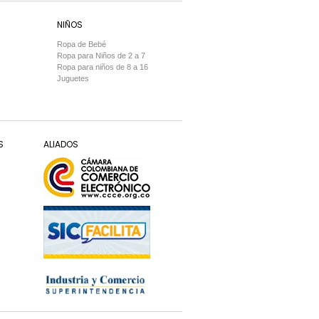
NIÑOS
Ropa de Bebé
Ropa para Niños de 2 a 7
Ropa para niños de 8 a 16
Juguetes
S
ALIADOS