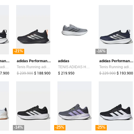
-21%
-16%
adidas Performance
adidas Performance
adidas
adidas Performance
Tenis Running adidas Performance Runfalcon 5 Negro
Tenis Running adidas Performance Runblaze Negro
TENIS ADIDAS HOMBRE RESPONSE RUNNER 2 - KJ1734
Tenis Running adidas Performance Runblaze Azul
97.900
$ 239.900
$ 188.900
$ 219.950
$ 229.900
$ 193.900
-14%
-25%
-25%