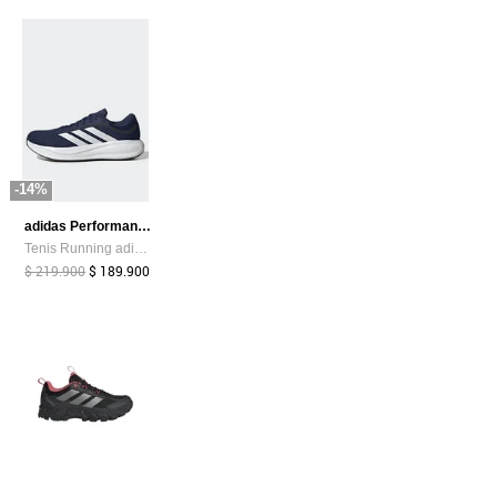
-14%
adidas Performance
Tenis Running adidas Performance Response Runner 2 Azul
$ 219.900
$ 189.900