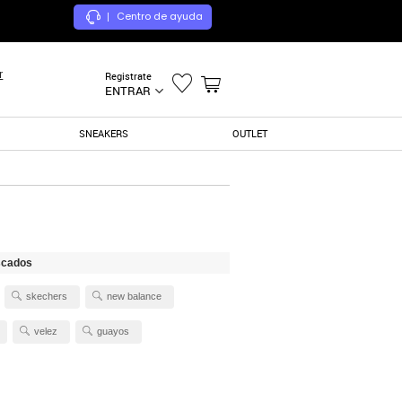
Centro de ayuda
|
r
Registrate
ENTRAR
SNEAKERS
OUTLET
scados
skechers
new balance
velez
guayos