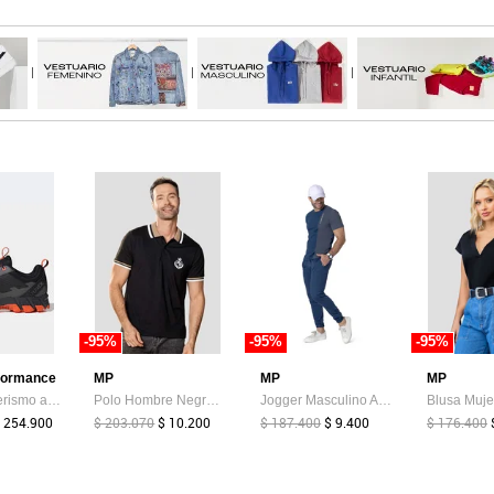
|
|
|
-95%
-95%
-95%
formance
MP
MP
MP
Tenis Senderismo adidas TERREX Rockadia Negro
Polo Hombre Negro Mp 114118
Jogger Masculino Azul Petróleo Oscuro Mp 33636
 254.900
$ 203.070
$ 10.200
$ 187.400
$ 9.400
$ 176.400