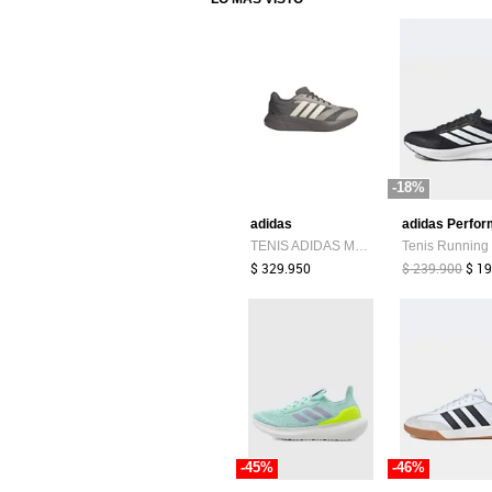
-18%
adidas
TENIS ADIDAS MUJER LIGHTSHIFT 2.0 - KJ4950
$ 329.950
$ 239.900
$ 1
-45%
-46%