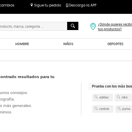
 cambios
Sigue tu pedido
Descarga la APP
¿Dónde quieres recibi
tus productos?
HOMBRE
NIÑOS
DEPORTES
ntrado resultados para tu
Prueba con los más bu
unos consejos:
adidas
nike
tografía.
s más generales.
reebok
puma
ónimos.