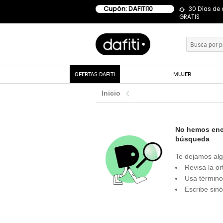
Cupón: DAFITI10
30 Días de
GRATIS
OFERTAS DAFITI
MUJER
Inicio
No hemos enco
búsqueda
Te dejamos alg
Revisa la or
Usa término
Escribe sin