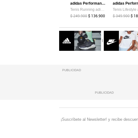
adidas Performance
Tenis Running adidas Performance Ultra Energy Aguamarina
$ 249.900
$ 136.900
$ 349.900
$ 1
|
PUBLICIDAD
PUBLICIDAD
¡Suscríbete al Newsletter! y recibe descuen