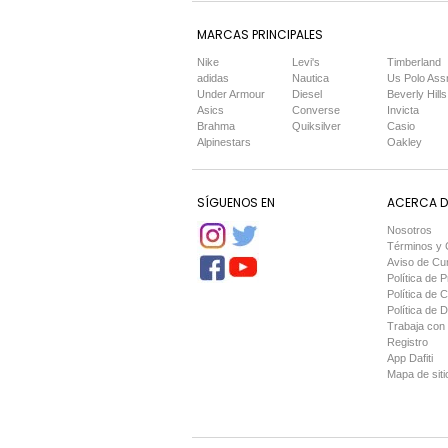
MARCAS PRINCIPALES
Nike
Levi's
Timberland
adidas
Nautica
Us Polo Ass
Under Armour
Diesel
Beverly Hills
Asics
Converse
Invicta
Brahma
Quiksilver
Casio
Alpinestars
Oakley
SÍGUENOS EN
ACERCA DE
Nosotros
Términos y 
Aviso de Cu
Política de P
Política de 
Política de 
Trabaja con
Registro
App Dafiti
Mapa de siti