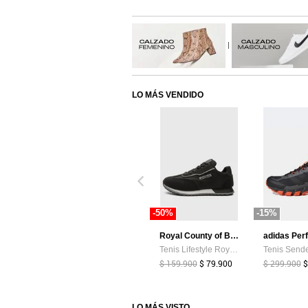
|
LO MÁS VENDIDO
-50%
-15%
Royal County of Berkshire Polo
adidas Per
Tenis Lifestyle Royal County of Berkshire Polo Negro
$ 159.900
$ 79.900
$ 299.900
$
LO MÁS VISTO