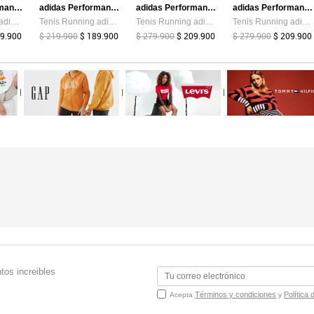
adidas Performance
adidas Performance
adidas Performance
adidas Performance
Tenis Lifestyle adidas Sportswear VL Court 00s Blanco
Tenis Running adidas Performance Response Runner 2 Negro
Tenis Running adidas Performance Galaxy 7 Gris
Tenis Running adidas Performance Galaxy 7 Negro
89.900
$ 219.900
$ 189.900
$ 279.900
$ 209.900
$ 279.900
$ 209.900
|
|
|
tos increibles
Términos y condiciones
Política 
Acepta
y