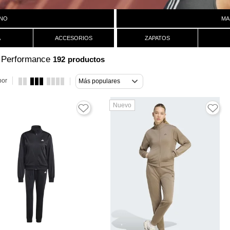
NO
MA
A
ACCESORIOS
ZAPATOS
s Performance
192
productos
por
Más populares
Nuevo