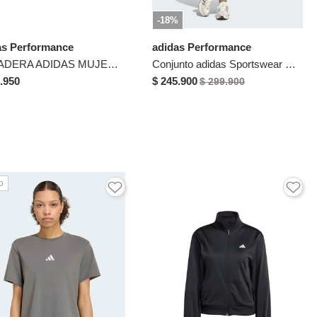
-18%
as Performance
adidas Performance
SUDADERA ADIDAS MUJER JD4475 Talla L
Conjunto adidas Sportswear Essentials Feel Cozy Caqui
.950
$ 245.900
$ 299.900
o