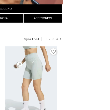
SCULINO
ROPA
ACCESORIOS
1
2
3
4
Página
1
de
4