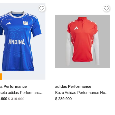
%
as Performance
adidas Performance
Camiseta adidas Performance Millonarios FC 2026 Local Azul
Buzo Adidas Performance Hombre Training De Competición Tiro 25 - Rojo - Fútbol | Uso Casual Y Entrenamiento
.900
$ 289.900
$ 319.900