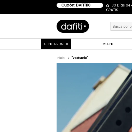
Cupón: DAFITI10
30 Días de
GRATIS
OFERTAS DAFITI
MUJER
Inicio
"vestuario"