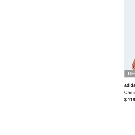
-16
adid
$ 116