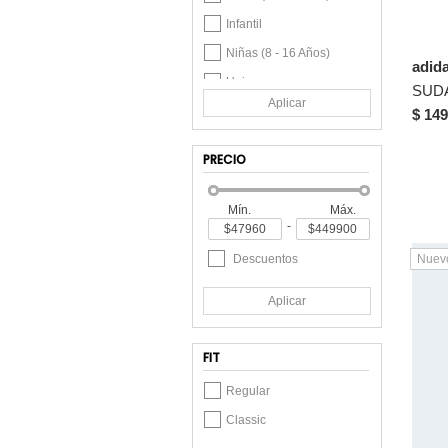
Infantil
Niñas (8 - 16 Años)
adid
Unisex
Aplicar
Unisex Infantil
$ 149
PRECIO
Mín.
Máx.
-
Descuentos
Nuev
Aplicar
FIT
Regular
Classic