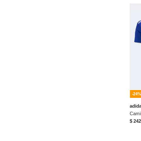
-24
adid
$ 242