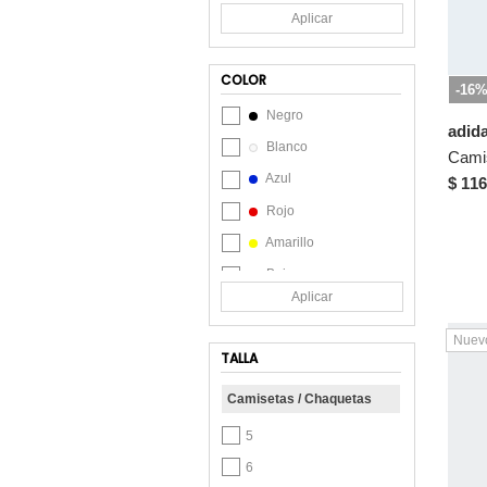
Aplicar
COLOR
-16
Negro
adid
Blanco
Azul
$ 116
Rojo
Amarillo
Beige
Aplicar
Café
Celeste
Nuev
TALLA
Gris
Camisetas / Chaquetas
Lila
Morado
5
Naranja
6