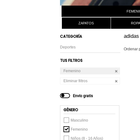
FEMENI
ZAPATOS
ROP
adida
CATEGORÍA
Deportes
Ordenar 
TUS FILTROS
Femenino
Eliminar filtros
Envío gratis
GÉNERO
Masculino
Femenino
Niños (8 - 16 Años)