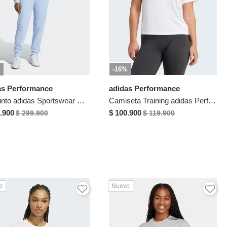
%
-16%
as Performance
adidas Performance
Conjunto adidas Sportswear Essentials Feel Cozy Celeste
Camiseta Training adidas Performance Workout Essentials Blanco
.900
$ 100.900
$ 299.900
$ 119.900
o
Nuevo