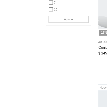
Rosa
7
Verde
10
Violeta
12
Aplicar
XS
S
-18
M
adid
L
XL
$ 245
2XL
XXS
Pantalón
XS
Nuev
S
M
L