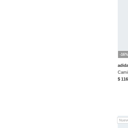
XL
XXS
-16
adid
$ 116
Nuev