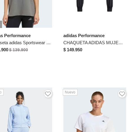
%
as Performance
adidas Performance
Camiseta adidas Sportswear Graphic Animal 1 Gris
CHAQUETA ADIDAS MUJER JD4475 Talla M
.900
$ 149.950
$ 139.900
o
Nuevo