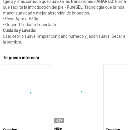
ligero y más cómodo que suaviza las transiciones.
- AHAR LO:
Goma
que facilita la introducción del pie.
- PureGEL:
Tecnología que brinda
mayor suavidad y mejor absorción de impactos.
• Peso Aprox.: 580g
• Origen: Producto Importado
Cuidado y Lavado:
Usar cepillo suave, limpiar con paño húmedo y jabón suave. Secar a
la sombra.
Te puede interesar
-29%
Nike
Croydon
Croydon