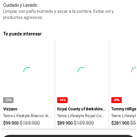
Cuidado y Lavado:
Limpiar con paño húmedo y secar a la sombra. Evitar sol y
productos agresivos.
Te puede interesar
-29%
-44%
-48%
Vizzano
Royal County of Berkshire Polo
Tommy Hilfige
Tenis Lifestyle Blanco Vizzano
Tenis Lifestyle Royal County Of Berkshire Polo Blanco
$139.900
$159.900
$5
$99.900
$89.900
$281.900