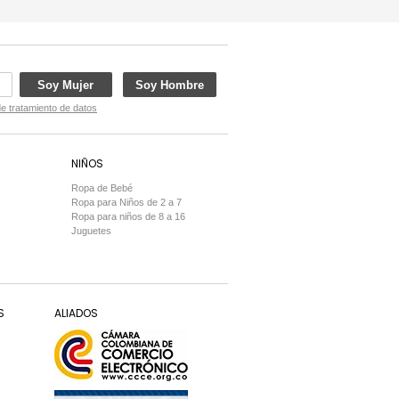
Soy Mujer
Soy Hombre
de tratamiento de datos
NIÑOS
Ropa de Bebé
Ropa para Niños de 2 a 7
Ropa para niños de 8 a 16
Juguetes
S
ALIADOS