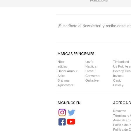
PUBLICIDAD
¡Suscríbete al Newsletter! y recibe descuen
MARCAS PRINCIPALES
Nike
Levi's
Timberland
adidas
Nautica
Us Polo Ass
Under Armour
Diesel
Beverly Hills
Asics
Converse
Invicta
Brahma
Quiksilver
Casio
Alpinestars
Oakley
SÍGUENOS EN
ACERCA DE
Nosotros
Términos y 
Aviso de Cu
Política de P
Política de 