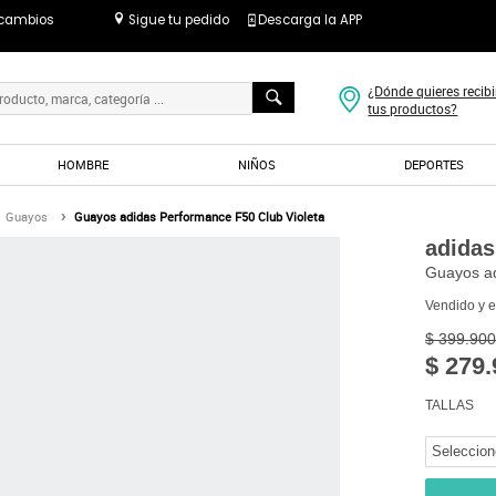
 cambios
Sigue tu pedido
Descarga la APP
¿Dónde quieres recibi
tus productos?
HOMBRE
NIÑOS
DEPORTES
Guayos
Guayos adidas Performance F50 Club Violeta
adidas
Guayos ad
Vendido y 
$ 399.900
$ 279.
TALLAS
Seleccion