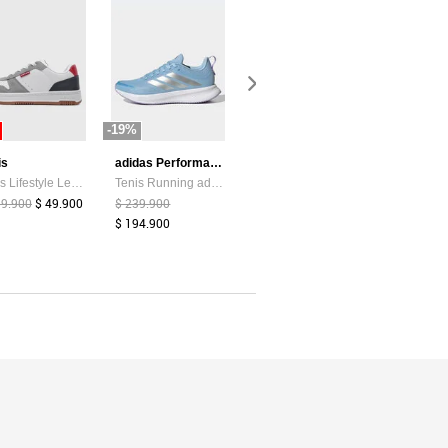
-19%
-87%
-44%
is
adidas Performance
Atypical
Tenis Lifestyle Levi's Drive Lo Blanco
Tenis Running adidas Performance Runblaze Celeste
Camiseta Mujer Chocolate Atypical 113737
99.900
$ 49.900
$ 239.900
$ 39.374
$ 5.200
$ 159.900
$ 194.900