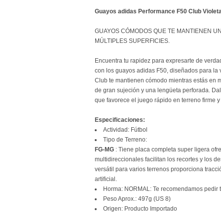
Guayos adidas Performance F50 Club Viole
GUAYOS CÓMODOS QUE TE MANTIENEN UN
MÚLTIPLES SUPERFICIES.
Encuentra tu rapidez para expresarte de verda
con los guayos adidas F50, diseñados para la 
Club te mantienen cómodo mientras estás en mo
de gran sujeción y una lengüeta perforada. Dal
que favorece el juego rápido en terreno firme 
Especificaciones:
Actividad: Fútbol
Tipo de Terreno:
FG-MG
: Tiene placa completa super ligera ofr
multidireccionales facilitan los recortes y los
versátil para varios terrenos proporciona tracci
artificial.
Horma: NORMAL: Te recomendamos pedir tu 
Peso Aprox.: 497g (US 8)
Origen: Producto Importado