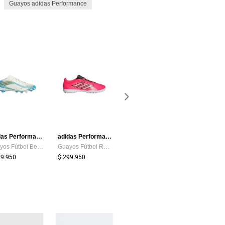
Guayos adidas Performance
-24%
-15%
adidas Performance
adidas Performance
Fila
Guayos Fútbol Beige Adidas F50 Messi Club Firme/Multiterreno
Guayos Fútbol Rosa Adidas Predator Club Artificial
TENIGUAYOS TIGUM TF FILA
99.950
$ 299.950
$ 169.000
$ 299.900
$ 129.000
$ 254.900