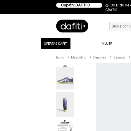
Cupón: DAFITI10
30 Días de
GRATIS
OFERTAS DAFITI
MUJER
Inicio
Masculino
Deportes
Zapatos