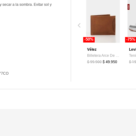
secar a la sombra. Evitar sol y
-50%
-75%
Vélez
Lev
Billetera Arce De Cuero Para Hombre Tarjetero Extraible Billetera Arce De Cuero Para Hombre Tarjetero Extraible Miel VÉLEZ
$ 99.900
$ 49.950
$ 1
Y7CO