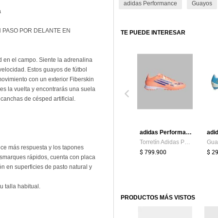
adidas Performance
Guayos
ta
 PASO POR DELANTE EN
TE PUEDE INTERESAR
d en el campo. Siente la adrenalina
velocidad. Estos guayos de fútbol
vimiento con un exterior Fiberskin
es la vuelta y encontrarás una suela
y canchas de césped artificial.
adidas Performance
Torretín Adidas Performance Hombre F50 Pro Pasto Sintético TF - Fútbol | Césped Sintético
ece más respuesta y los tapones
$ 799.900
$ 2
 desmarques rápidos, cuenta con placa
ón en superficies de pasto natural y
talla habitual.
PRODUCTOS MÁS VISTOS