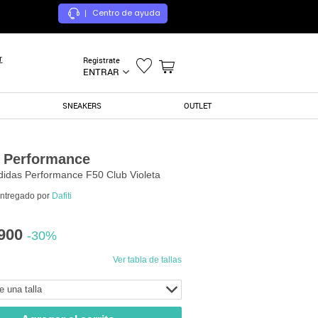
Centro de ayuda
|
r
Registrate
ENTRAR
SNEAKERS
OUTLET
 Performance
idas Performance F50 Club Violeta
entregado por
Dafiti
900
-30%
Ver tabla de tallas
e una talla