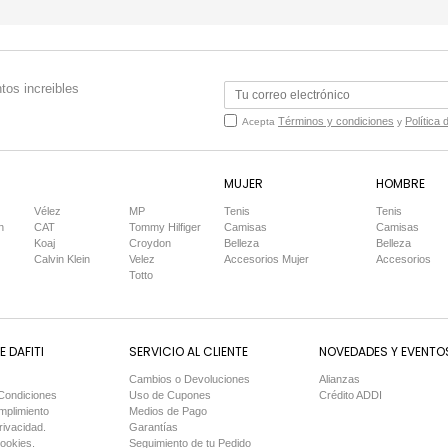
tos increibles
Términos y condiciones
Política 
Acepta
y
MUJER
HOMBRE
Vélez
MP
Tenis
Tenis
n
CAT
Tommy Hilfiger
Camisas
Camisas
Koaj
Croydon
Belleza
Belleza
Calvin Klein
Velez
Accesorios Mujer
Accesorios
Totto
 DAFITI
SERVICIO AL CLIENTE
NOVEDADES Y EVENTO
Cambios o Devoluciones
Alianzas
Condiciones
Uso de Cupones
Crédito ADDI
mplimiento
Medios de Pago
rivacidad.
Garantías
Cookies.
Seguimiento de tu Pedido