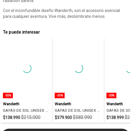
radiación dañina.
Con el inconfundible diseño Wanderth, son el accesorio esencial
para cualquier aventura. Vive más, deslúmbrate menos.
Te puede interesar
-35%
-35%
-35%
Wanderth
Wanderth
Wanderth
GAFAS DE SOL UNISEX WANDERTH FILTRO UV400 CON LENTES POLARIZADOS-GRIS-AZUL-OLD2026
GAFAS DE SOL UNISEX WANDERTH BLUETOOTH-NEGRO-GRIS-WD77713
$215.000
$583.990
$2
$138.990
$379.900
$138.999