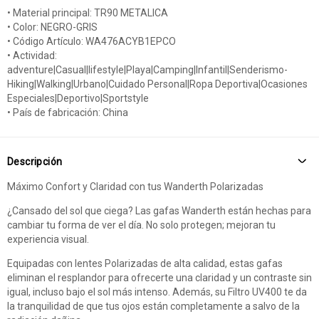
• Material principal: TR90 METALICA
• Color: NEGRO-GRIS
• Código Artículo: WA476ACYB1EPCO
• Actividad:
adventure|Casual|lifestyle|Playa|Camping|Infantil|Senderismo-
Hiking|Walking|Urbano|Cuidado Personal|Ropa Deportiva|Ocasiones
Especiales|Deportivo|Sportstyle
• País de fabricación: China
Descripción
Máximo Confort y Claridad con tus Wanderth Polarizadas
¿Cansado del sol que ciega? Las gafas Wanderth están hechas para
cambiar tu forma de ver el día. No solo protegen; mejoran tu
experiencia visual.
Equipadas con lentes Polarizadas de alta calidad, estas gafas
eliminan el resplandor para ofrecerte una claridad y un contraste sin
igual, incluso bajo el sol más intenso. Además, su Filtro UV400 te da
la tranquilidad de que tus ojos están completamente a salvo de la