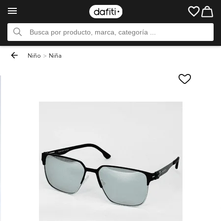
Niño
>
Niña