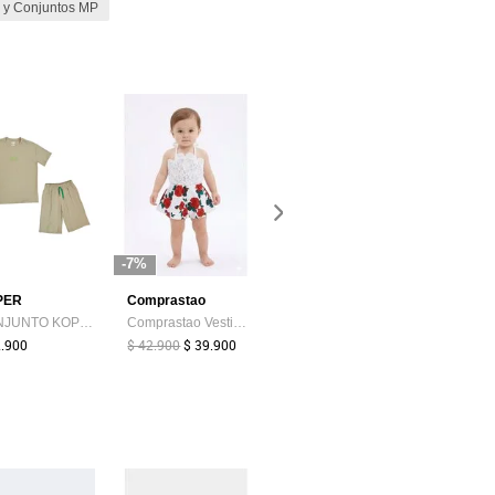
 y Conjuntos MP
-7%
-35%
-20%
PER
Comprastao
Bubblegummers
CONJUNTO KOPER NIÑO 2543 Talla 8
Comprastao Vestido Enterizo Predas Niñas Conjuntos De Vestir
Conjunto Para Niño Bubblegummers Multicolor Obama
2.900
$ 42.900
$ 39.900
$ 109.900
$ 71.435
$ 129.900
$ 103.920