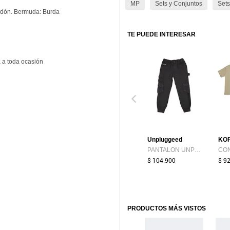
MP
Sets y Conjuntos
Sets
godón. Bermuda: Burda
TE PUEDE INTERESAR
 a toda ocasión
Unpluggeed
KO
PANTALON UNPLUGGEED NIÑO 34166R NEGRO Talla 10
$ 104.900
$ 9
PRODUCTOS MÁS VISTOS