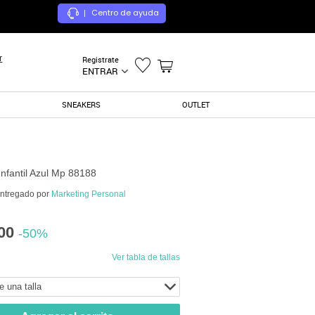
Centro de ayuda
|
r
Registrate
ENTRAR
SNEAKERS
OUTLET
Infantil Azul Mp 88188
entregado por
Marketing Personal
00
-50%
Ver tabla de tallas
e una talla