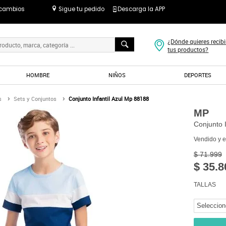
 cambios
Sigue tu pedido
Descarga la APP
¿Dónde quieres recibi
tus productos?
HOMBRE
NIÑOS
DEPORTES
s
Sets y Conjuntos
Conjunto Infantil Azul Mp 88188
MP
Conjunto 
Vendido y 
$ 71.999
$ 35.8
TALLAS
Seleccion