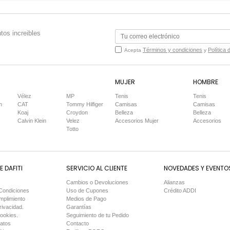
tos increibles
Términos y condiciones
Política 
Acepta
y
MUJER
HOMBRE
Vélez
MP
Tenis
Tenis
n
CAT
Tommy Hilfiger
Camisas
Camisas
Koaj
Croydon
Belleza
Belleza
Calvin Klein
Velez
Accesorios Mujer
Accesorios
Totto
 DAFITI
SERVICIO AL CLIENTE
NOVEDADES Y EVENTO
Cambios o Devoluciones
Alianzas
Condiciones
Uso de Cupones
Crédito ADDI
mplimiento
Medios de Pago
rivacidad.
Garantías
Cookies.
Seguimiento de tu Pedido
Datos
Contacto