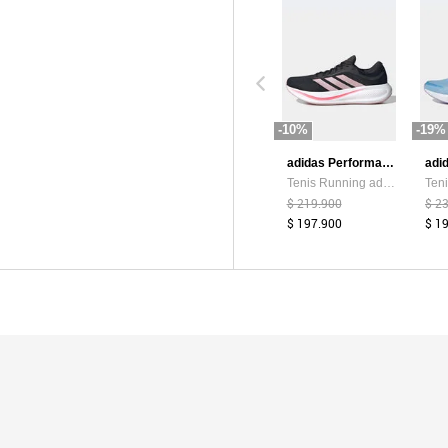
-10%
-19%
adidas Performance
Tenis Running adidas Performance Response Runner 2 Negro
$ 219.900
$ 2
$ 197.900
$ 1