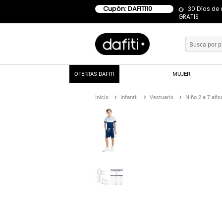
Cupón: DAFITI10
30 Días de
GRATIS
OFERTAS DAFITI
MUJER
Inicio
Infantil
Vestuario
Niño 2 a 7 año