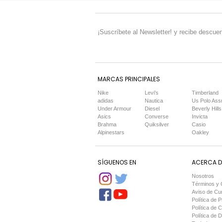
¡Suscríbete al Newsletter! y recibe descuen
MARCAS PRINCIPALES
Nike
Levi's
Timberland
adidas
Nautica
Us Polo Ass
Under Armour
Diesel
Beverly Hills
Asics
Converse
Invicta
Brahma
Quiksilver
Casio
Alpinestars
Oakley
SÍGUENOS EN
ACERCA DE
Nosotros
Términos y 
Aviso de Cu
Política de P
Política de 
Política de 