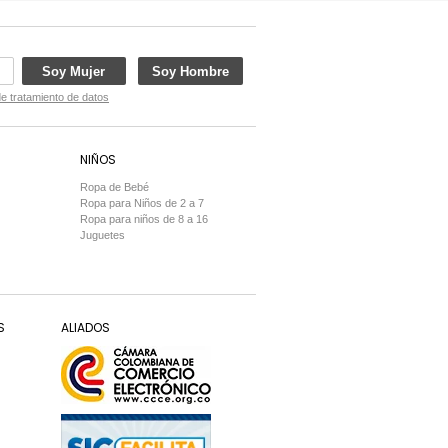
Soy Mujer
Soy Hombre
de tratamiento de datos
NIÑOS
Ropa de Bebé
Ropa para Niños de 2 a 7
Ropa para niños de 8 a 16
Juguetes
S
ALIADOS