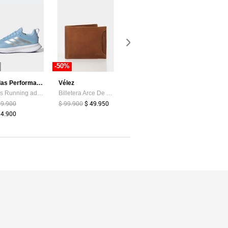
-50%
-75%
-44%
adidas Performance
Vélez
Levis
Tenis Running adidas Performance Runblaze Celeste
Billetera Arce De Cuero Para Hombre Tarjetero Extraible Billetera Arce De Cuero Para Hombre Tarjetero Extraible Miel VÉLEZ
Tenis Lifestyle Levi's Drive Lo Blanco
39.900
$ 99.900
$ 49.950
$ 199.900
$ 49.900
$ 159.900
94.900