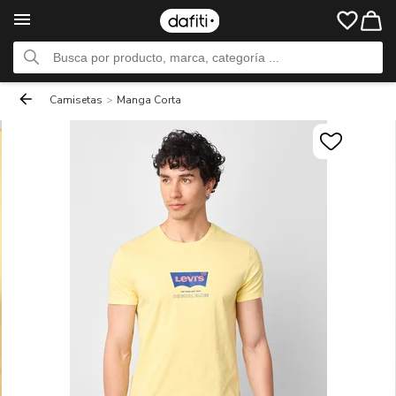
Camisetas
>
Manga Corta