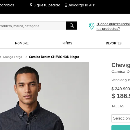
 cambios
Sigue tu pedido
Descarga la APP
¿Dónde quieres recibi
tus productos?
HOMBRE
NIÑOS
DEPORTES
Manga Larga
Camisa Denim CHEVIGNON Negro
Chevi
Camisa D
Vendido y 
$ 249.900
$ 186.
TALLAS
Seleccion