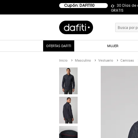
Cupón: DAFITI10
30 Días de
GRATIS
OFERTAS DAFITI
MUJER
Inicio
Masculino
Vestuario
Camisas