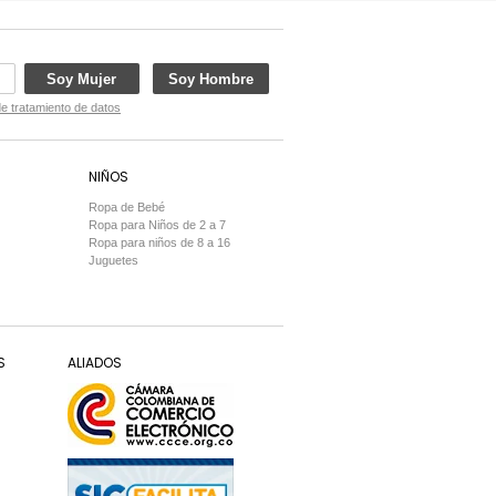
Soy Mujer
Soy Hombre
de tratamiento de datos
NIÑOS
Ropa de Bebé
Ropa para Niños de 2 a 7
Ropa para niños de 8 a 16
Juguetes
S
ALIADOS