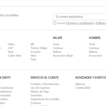
tos increibles
Términos y condiciones
Política 
Acepta
y
MUJER
HOMBRE
Vélez
MP
Tenis
Tenis
n
CAT
Tommy Hilfiger
Camisas
Camisas
Koaj
Croydon
Belleza
Belleza
Calvin Klein
Velez
Accesorios Mujer
Accesorios
Totto
 DAFITI
SERVICIO AL CLIENTE
NOVEDADES Y EVENTO
Cambios o Devoluciones
Alianzas
Condiciones
Uso de Cupones
Crédito ADDI
mplimiento
Medios de Pago
rivacidad.
Garantías
Cookies.
Seguimiento de tu Pedido
Datos
Contacto