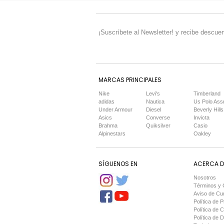
¡Suscríbete al Newsletter! y recibe descuen
MARCAS PRINCIPALES
Nike
Levi's
Timberland
adidas
Nautica
Us Polo Ass
Under Armour
Diesel
Beverly Hills
Asics
Converse
Invicta
Brahma
Quiksilver
Casio
Alpinestars
Oakley
SÍGUENOS EN
ACERCA DE
Nosotros
Términos y 
Aviso de Cu
Política de P
Política de 
Política de 