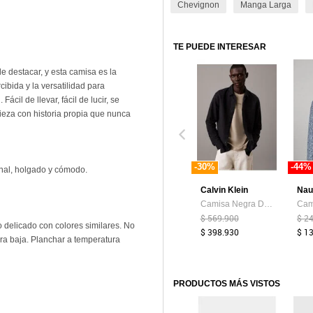
Chevignon
Manga Larga
TE PUEDE INTERESAR
 destacar, y esta camisa es la
ibida y la versatilidad para
ácil de llevar, fácil de lucir, se
 pieza con historia propia que nunca
-30%
-44%
cional, holgado y cómodo.
Calvin Klein
Nau
Camisa Negra De Lino Y Algodón Calvin Klein
$ 569.900
$ 2
o delicado con colores similares. No
$ 398.930
$ 1
ra baja. Planchar a temperatura
PRODUCTOS MÁS VISTOS