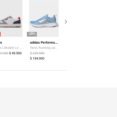
-19%
-87%
-44%
is
adidas Performance
Atypical
Tenis Lifestyle Levi's Drive Lo Blanco
Tenis Running adidas Performance Runblaze Celeste
Camiseta Mujer Chocolate Atypical 113737
99.900
$ 49.900
$ 239.900
$ 39.374
$ 5.200
$ 159.900
$ 194.900