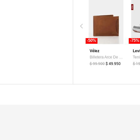
-50%
-75%
Vélez
Lev
Billetera Arce De Cuero Para Hombre Tarjetero Extraible Billetera Arce De Cuero Para Hombre Tarjetero Extraible Miel VÉLEZ
$ 99.900
$ 49.950
$ 1