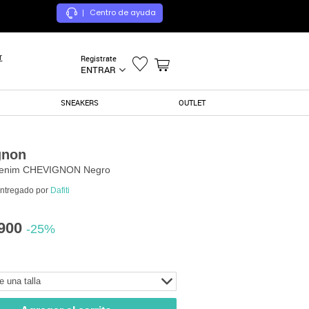
Centro de ayuda
|
r
Registrate
ENTRAR
SNEAKERS
OUTLET
gnon
enim CHEVIGNON Negro
entregado por
Dafiti
900
-25%
e una talla