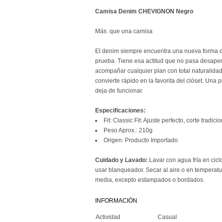
Camisa Denim CHEVIGNON Negro
Más. que una camisa
El denim siempre encuentra una nueva forma de
prueba. Tiene esa actitud que no pasa desaperc
acompañar cualquier plan con total naturalidad. F
convierte rápido en la favorita del clóset. Una
deja de funcionar.
Especificaciones:
Fit: Classic Fit: Ajuste perfecto, corte tradi
Peso Aprox.: 210g
Origen: Producto Importado
Cuidado y Lavado:
Lavar con agua fría en cicl
usar blanqueador. Secar al aire o en temperatu
media, excepto estampados o bordados.
INFORMACIÓN
Actividad
Casual