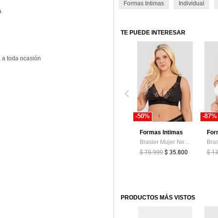
Formas Intimas
Individual
a
TE PUEDE INTERESAR
 a toda ocasión
-50%
-87%
Formas Intimas
For
Brasier Mujer Negro Fi 114112
$ 70.999
$ 35.800
$ 1
PRODUCTOS MÁS VISTOS