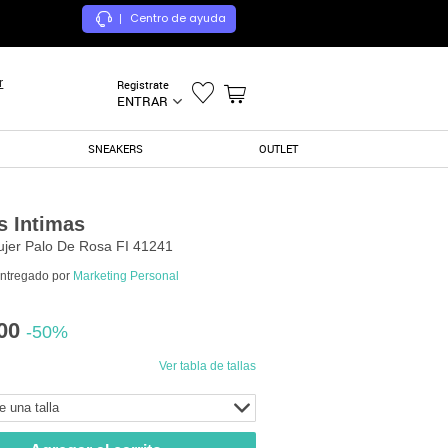
Centro de ayuda
|
r
Registrate
ENTRAR
SNEAKERS
OUTLET
 Intimas
ujer Palo De Rosa FI 41241
entregado por
Marketing Personal
00
-50%
Ver tabla de tallas
e una talla