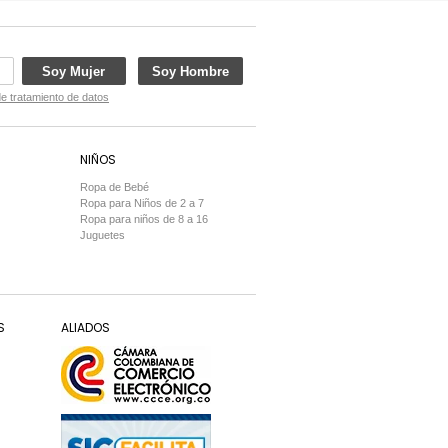
Soy Mujer
Soy Hombre
de tratamiento de datos
NIÑOS
Ropa de Bebé
Ropa para Niños de 2 a 7
Ropa para niños de 8 a 16
Juguetes
S
ALIADOS