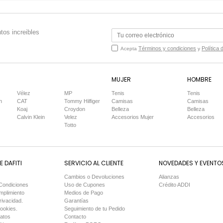
tos increibles
Términos y condiciones
Política 
Acepta
y
MUJER
HOMBRE
Vélez
MP
Tenis
Tenis
n
CAT
Tommy Hilfiger
Camisas
Camisas
Koaj
Croydon
Belleza
Belleza
Calvin Klein
Velez
Accesorios Mujer
Accesorios
Totto
 DAFITI
SERVICIO AL CLIENTE
NOVEDADES Y EVENTO
Cambios o Devoluciones
Alianzas
Condiciones
Uso de Cupones
Crédito ADDI
mplimiento
Medios de Pago
rivacidad.
Garantías
Cookies.
Seguimiento de tu Pedido
Datos
Contacto