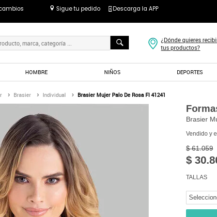
 cambios
Sigue tu pedido
Descarga la APP
¿Dónde quieres recibi
tus productos?
HOMBRE
NIÑOS
DEPORTES
r
Brasier
Individual
Brasier Mujer Palo De Rosa FI 41241
Formas
Brasier M
Vendido y 
$ 61.059
$ 30.8
TALLAS
Seleccion