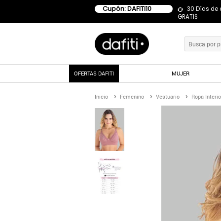
Cupón: DAFITI10
30 Días de
GRATIS
OFERTAS DAFITI
MUJER
Inicio
Femenino
Vestuario
Ropa Interio