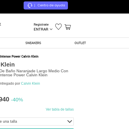
Centro de ayuda
|
r
Registrate
ENTRAR
SNEAKERS
OUTLET
ntense Power Calvin Klein
 Klein
De Baño Naranjade Largo Medio Con
Intense Power Calvin Klein
entregado por
Calvin Klein
940
-40%
Ver tabla de tallas
e una talla