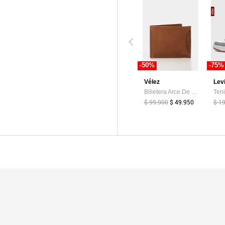
-50%
-75%
Vélez
Lev
Billetera Arce De Cuero Para Hombre Tarjetero Extraible Billetera Arce De Cuero Para Hombre Tarjetero Extraible Miel VÉLEZ
$ 99.900
$ 49.950
$ 1