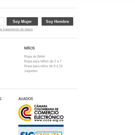
Soy Mujer
Soy Hombre
de tratamiento de datos
NIÑOS
Ropa de Bebé
Ropa para Niños de 2 a 7
Ropa para niños de 8 a 16
Juguetes
S
ALIADOS