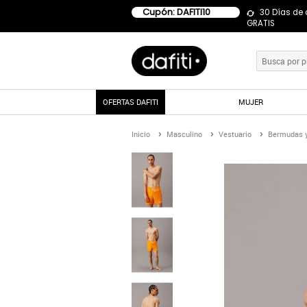
Cupón: DAFITI10
30 Días de
GRATIS
OFERTAS DAFITI
MUJER
Inicio
Masculino
Vestuario
Bermudas y