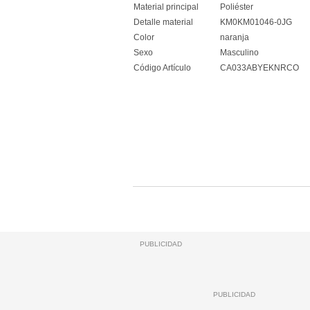
Material principal
Poliéster
Detalle material
KM0KM01046-0JG
Color
naranja
Sexo
Masculino
Código Artículo
CA033ABYEKNRCO
PUBLICIDAD
PUBLICIDAD