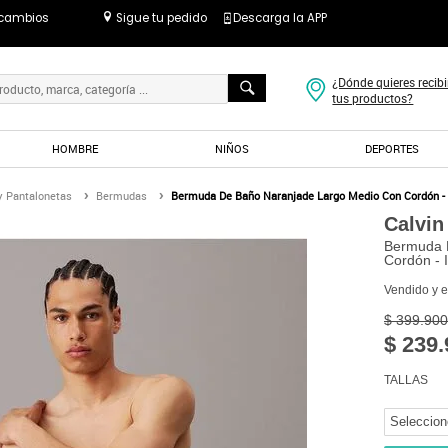
 cambios
Sigue tu pedido
Descarga la APP
¿Dónde quieres recibi
tus productos?
HOMBRE
NIÑOS
DEPORTES
 Pantalonetas
Bermudas
Bermuda De Baño Naranjade Largo Medio Con Cordón - I
Calvin
Bermuda 
Cordón - 
Vendido y 
$ 399.900
$ 239.
TALLAS
Seleccion