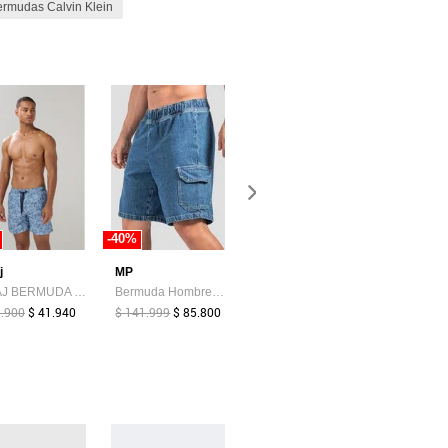
rmudas Calvin Klein
-40%
-27%
-30%
j
MP
Nautica
Calvin Kl
KOAJ BERMUDA KOAJ PLAYERA 29507 4/25
Bermuda Hombre Azul Medio Mp 114469
Bermuda NAUTICA Negro
9.900
$ 41.940
$ 141.999
$ 85.800
$ 149.900
$ 369.900
$ 108.900
$ 258.930