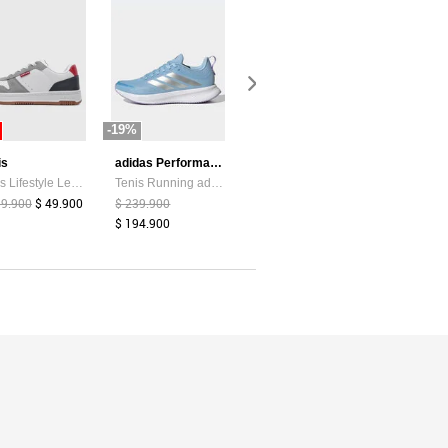
-19%
-87%
-44%
is
adidas Performance
Atypical
Tenis Lifestyle Levi's Drive Lo Blanco
Tenis Running adidas Performance Runblaze Celeste
Camiseta Mujer Chocolate Atypical 113737
99.900
$ 49.900
$ 239.900
$ 39.374
$ 5.200
$ 159.900
$ 194.900