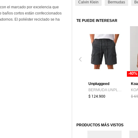
Calvin Klein
Bermudas
Be
 con el marcado por excelencia que
 baños cortos están confeccionados
adornos. El poliéster reciclado se ha
TE PUEDE INTERESAR
-40%
Unpluggeed
Koa
BERMUDA UNPLUGGEED HOMBRE 54118 Talla 34
$ 124.900
$ 6
PRODUCTOS MÁS VISTOS