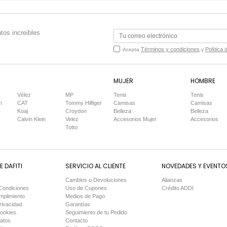
tos increibles
Términos y condiciones
Política 
Acepta
y
MUJER
HOMBRE
Vélez
MP
Tenis
Tenis
n
CAT
Tommy Hilfiger
Camisas
Camisas
Koaj
Croydon
Belleza
Belleza
Calvin Klein
Velez
Accesorios Mujer
Accesorios
Totto
 DAFITI
SERVICIO AL CLIENTE
NOVEDADES Y EVENTO
Cambios o Devoluciones
Alianzas
Condiciones
Uso de Cupones
Crédito ADDI
mplimiento
Medios de Pago
rivacidad.
Garantías
Cookies.
Seguimiento de tu Pedido
Datos
Contacto