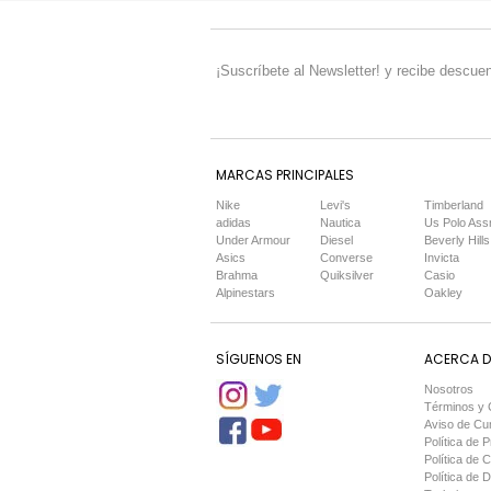
¡Suscríbete al Newsletter! y recibe descuen
MARCAS PRINCIPALES
Nike
Levi's
Timberland
adidas
Nautica
Us Polo Ass
Under Armour
Diesel
Beverly Hills
Asics
Converse
Invicta
Brahma
Quiksilver
Casio
Alpinestars
Oakley
SÍGUENOS EN
ACERCA DE
Nosotros
Términos y 
Aviso de Cu
Política de P
Política de 
Política de 