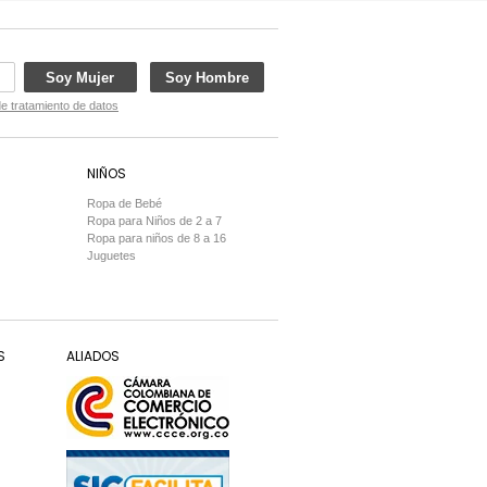
Soy Mujer
Soy Hombre
de tratamiento de datos
NIÑOS
Ropa de Bebé
Ropa para Niños de 2 a 7
Ropa para niños de 8 a 16
Juguetes
S
ALIADOS