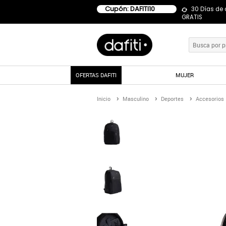
Cupón: DAFITI10
30 Días de
GRATIS
OFERTAS DAFITI
MUJER
Inicio
Masculino
Deportes
Accesorios