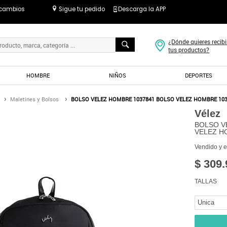
 cambios
Sigue tu pedido
Descarga la APP
¿Dónde quieres recibi
tus productos?
HOMBRE
NIÑOS
DEPORTES
Maletines y Bolsos
BOLSO VELEZ HOMBRE 1037841 BOLSO VELEZ HOMBRE 103
Vélez
BOLSO V
VELEZ H
Vendido y 
$ 309.
TALLAS
Unica