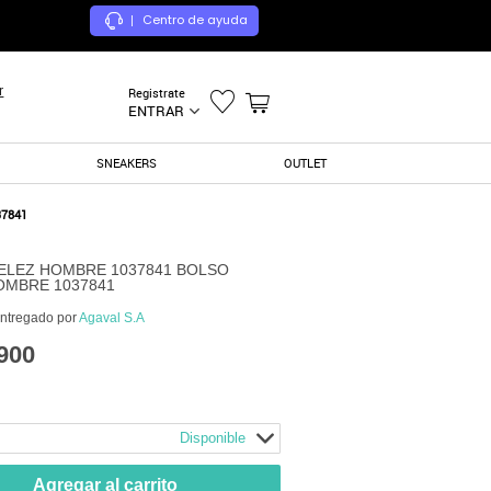
Centro de ayuda
|
r
Registrate
ENTRAR
SNEAKERS
OUTLET
7841
ELEZ HOMBRE 1037841 BOLSO
OMBRE 1037841
entregado por
Agaval S.A
900
Disponible
Agregar al carrito