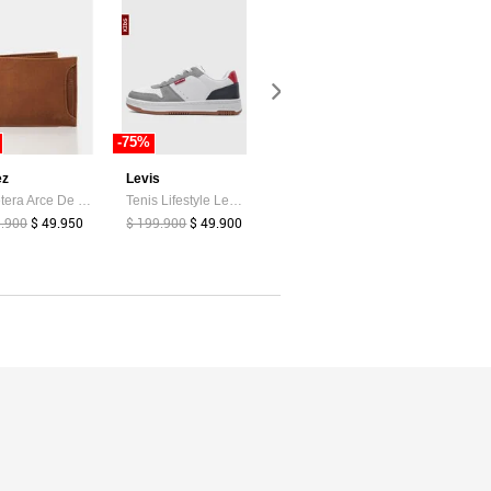
-75%
-19%
-85%
ez
Levis
adidas Performance
Atypical
Billetera Arce De Cuero Para Hombre Tarjetero Extraible Billetera Arce De Cuero Para Hombre Tarjetero Extraible Miel VÉLEZ
Tenis Lifestyle Levi's Drive Lo Blanco
Tenis Running adidas Performance Runblaze Celeste
9.900
$ 49.950
$ 199.900
$ 49.900
$ 239.900
$ 39.374
$ 194.900