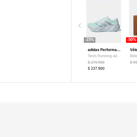
-15%
-50%
adidas Performance
Vél
Tenis Running adidas Performance Galaxy 8 Verde Menta
$ 279.900
$ 9
$ 237.900