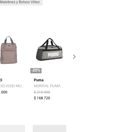
Maletines y Bolsos Vélez
-20%
EI
Puma
Vélez
Nike
BOLSO ISSEI MUJER 1420 BOLSO ISSEI MUJER 1420
MORRAL PUMA 091380 01 Talla N/A
BOLSO VELEZ HOMBRE 1039972 BOLSO VELEZ HOMBRE 1039972
7.000
$ 210.900
$ 189.900
$ 199.950
$ 168.720