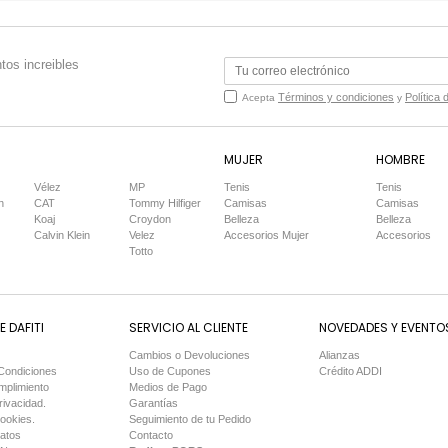
tos increibles
Términos y condiciones
Política 
Acepta
y
MUJER
HOMBRE
Vélez
MP
Tenis
Tenis
n
CAT
Tommy Hilfiger
Camisas
Camisas
Koaj
Croydon
Belleza
Belleza
Calvin Klein
Velez
Accesorios Mujer
Accesorios
Totto
 DAFITI
SERVICIO AL CLIENTE
NOVEDADES Y EVENTO
Cambios o Devoluciones
Alianzas
Condiciones
Uso de Cupones
Crédito ADDI
mplimiento
Medios de Pago
rivacidad.
Garantías
Cookies.
Seguimiento de tu Pedido
Datos
Contacto