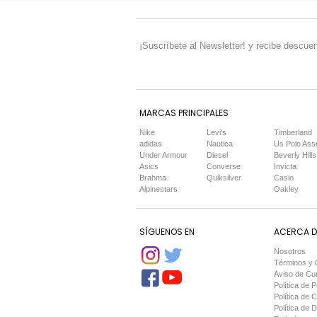
¡Suscríbete al Newsletter! y recibe descuen
MARCAS PRINCIPALES
Nike
Levi's
Timberland
adidas
Nautica
Us Polo Ass
Under Armour
Diesel
Beverly Hills
Asics
Converse
Invicta
Brahma
Quiksilver
Casio
Alpinestars
Oakley
SÍGUENOS EN
ACERCA DE
Nosotros
Términos y 
Aviso de Cu
Política de P
Política de 
Política de 