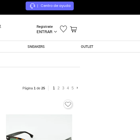
Centro de ayuda
|
r
Registrate
ENTRAR
SNEAKERS
OUTLET
1
2
3
4
5
Página
1
de
25