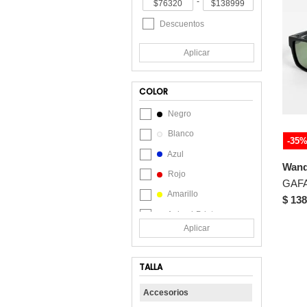
-
Descuentos
Aplicar
COLOR
Negro
Blanco
-35
Azul
Wand
Rojo
Amarillo
$ 138
Animal-Print
Aplicar
Beige
Café
TALLA
Celeste
Accesorios
Coral