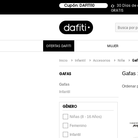
Cupón: DAFITI10
30 Días de
GRATIS
OFERTAS DAFITI
MUJER
Inicio
Infantil
Accesorios
Niña
Gaf
Gafas
GAFAS
Gafas
Ordenar 
Infantil
GÉNERO
Niñas (8 - 16 Años)
Femenino
Infantil