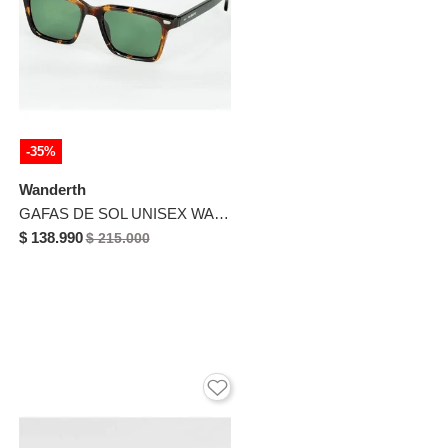
-35%
Wanderth
GAFAS DE SOL UNISEX WANDERTH FILTRO UV400 CON LENTES POLARIZADOS-CAREY-VERDE-RTA3608
$ 138.990
$ 215.000