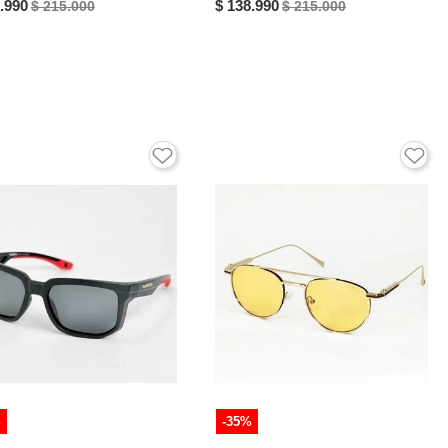
.990
$ 138.990
$ 215.000
$ 215.000
%
-35%