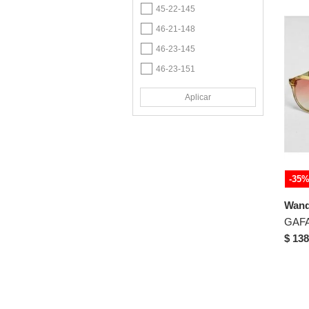
Dorado
45-22-145
Fucsia
46-21-148
Gris
46-23-145
Lila
46-23-151
Marrón
46-26-151
Aplicar
Morado
47-17-145
47-22-145
Multicolor
47-23-150
Naranja
47-24-142
Plateado
-35
47-24-145
Rosa
Wand
47-26-151
Suela
48-15-143
Transparente
$ 138
48-20-145
Verde
48-21-149
Violeta
48-23-146