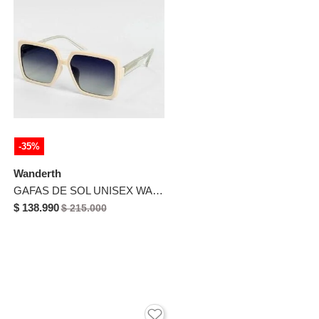
-35%
Wanderth
GAFAS DE SOL UNISEX WANDTHER FILTRO UV400 CON LENTES POLARIZADOS BEIGE-AZUL-P28356
$ 138.990
$ 215.000