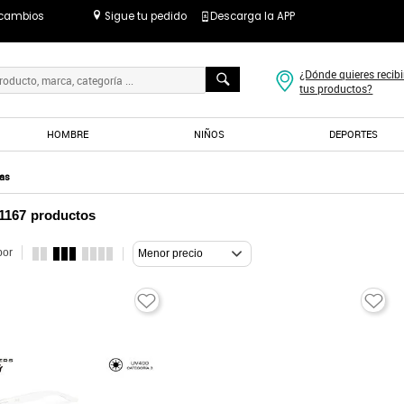
 cambios
Sigue tu pedido
Descarga la APP
¿Dónde quieres recibi
tus productos?
HOMBRE
NIÑOS
DEPORTES
as
1167
productos
por
Menor precio