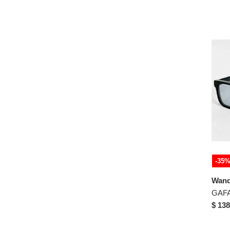
48-25-147
49-18-145
49-21-143
49-21-145
49-22-140
49-22-145
49-23-140
49-23-145
49-23-148
49-24-135
49-24-145
-35
50-18-142
50-18-145
Wand
50-19-145
$ 138
50-20-145
50-21-140