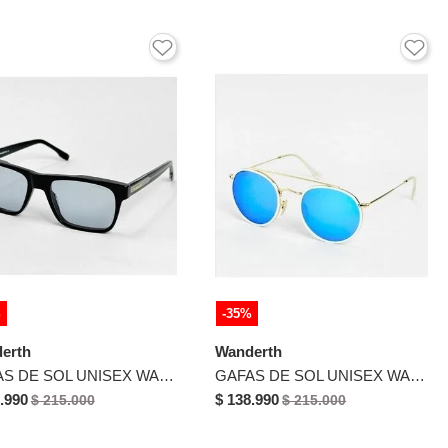
%
-35%
erth
Wanderth
GAFAS DE SOL UNISEX WANDTHER FILTRO UV400 CON LENTES POLARIZADOS NEGRO-GRIS-2697
GAFAS DE SOL UNISEX WANDTHER FILTRO UV400 CON LENTES POLARIZADOS DORADO-AZUL-WA1010
.990
$ 138.990
$ 215.000
$ 215.000