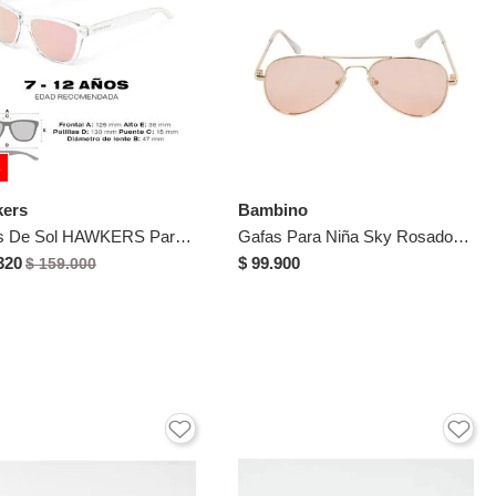
%
ers
Bambino
Gafas De Sol HAWKERS Para Niños Y Niñas Transparente/Rosa - ONE KIDS
Gafas Para Niña Sky Rosado Bosi
320
$ 99.900
$ 159.000