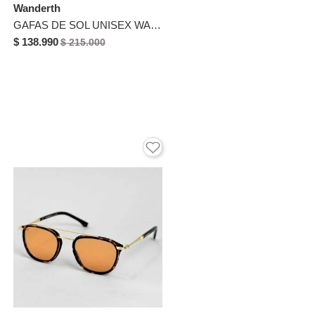
Wanderth
GAFAS DE SOL UNISEX WANDTHER FILTRO UV400 CON LENTES POLARIZADOS BEIGE-MARRON-TM5019A
$ 138.990
$ 215.000