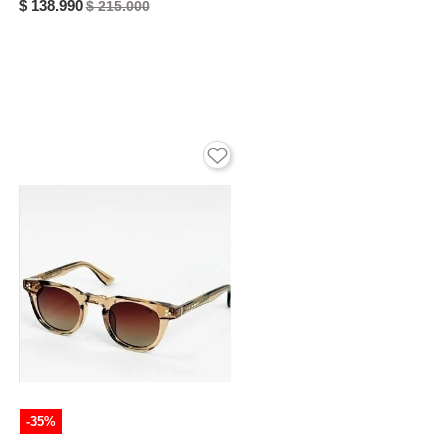
$ 138.990
$ 215.000
-35%