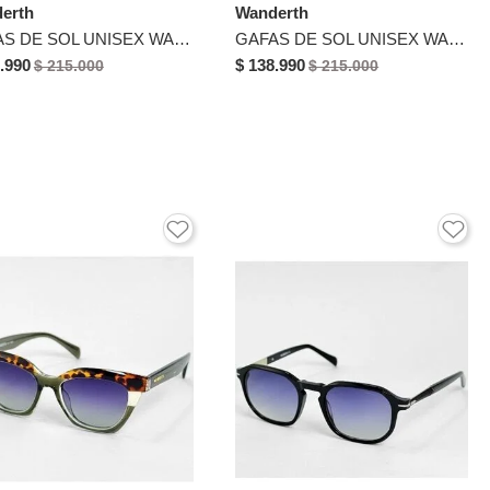
erth
Wanderth
GAFAS DE SOL UNISEX WANDTHER FILTRO UV400 CON LENTES POLARIZADOS NEGRO-KB02-05
GAFAS DE SOL UNISEX WANDERTH FILTRO UV400 CON LENTES POLARIZADOS-DORADO-AMARILLO-4506
.990
$ 138.990
$ 215.000
$ 215.000