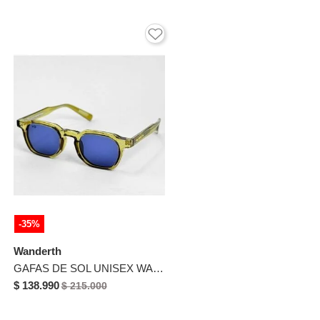
-35%
Wanderth
GAFAS DE SOL UNISEX WANDTHER FILTRO UV400 CON LENTES POLARIZADOS AMARILLO-AZUL-6239
$ 138.990
$ 215.000