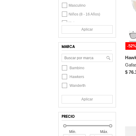
Masculino
Niños (8 - 16 Años)
Unisex
Aplicar
Unisex Infantil
Junior
-52
MARCA
Recién Nacida (0 - 24
meses)
Hawk
Recién Nacido (0 - 24
meses)
Bambino
$ 76.
Hawkers
Wanderth
Aplicar
PRECIO
Mín.
Máx.