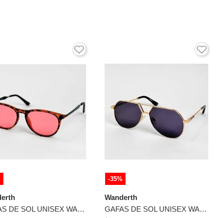
%
-35%
erth
Wanderth
GAFAS DE SOL UNISEX WANDTHER FILTRO UV400 CON LENTES POLARIZADOS NARANJA-ROSADO-CT905
GAFAS DE SOL UNISEX WANDTHER FILTRO UV400 CON LENTES POLARIZADOS DORADO-MORADO-JS8559