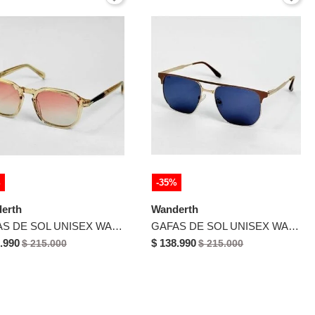
%
-35%
erth
Wanderth
GAFAS DE SOL UNISEX WANDTHER FILTRO UV400 CON LENTES POLARIZADOS DORADO-ROSA-2482
GAFAS DE SOL UNISEX WANDTHER FILTRO UV400 CON LENTES POLARIZADOS CAFE-AZUL-YC39071
.990
$ 138.990
$ 215.000
$ 215.000