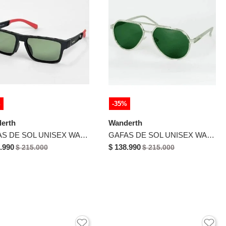
%
-35%
erth
Wanderth
GAFAS DE SOL UNISEX WANDERTH FILTRO UV400 CON LENTES POLARIZADOS-NEGRO-ROJO-TR7521
GAFAS DE SOL UNISEX WANDERTH FILTRO UV400 CON LENTES POLARIZADOS-DORADO-VERDE-RTM3503
.990
$ 138.990
$ 215.000
$ 215.000