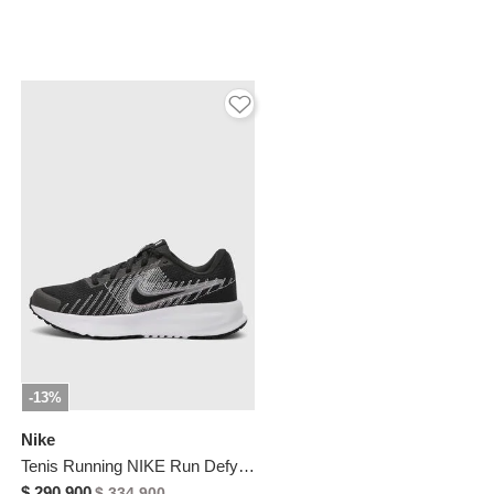
-13%
Nike
Tenis Running NIKE Run Defy Negro
$ 290.900
$ 334.900