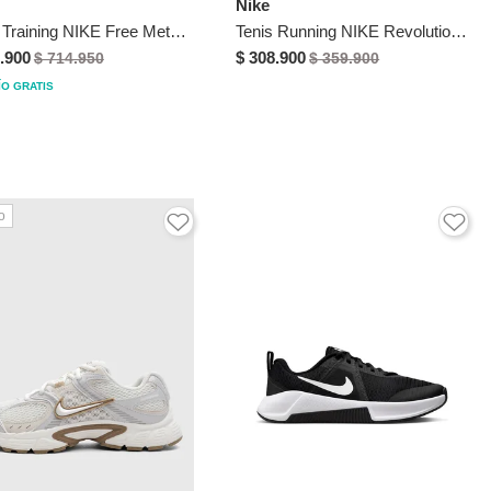
Nike
Tenis Training NIKE Free Metcon 7 Blanco
Tenis Running NIKE Revolution 8 Blanco
.900
$ 308.900
$ 714.950
$ 359.900
ÍO GRATIS
o