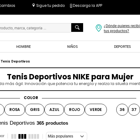
 cambios
Sigue tu pedido
Descarga la APP
¿Dónde quieres recibi
tus productos?
HOMBRE
NIÑOS
DEPORTES
Tenis Deportivos
Tenis Deportivos NIKE para Mujer
a más ágil. Innovación que potencia tu energía y realza la silueta mien
COLOR
ROSA
GRIS
AZUL
ROJO
VERDE
36
37
enis Deportivos
365
productos
por
Más populares