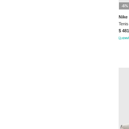
-6%
40
40½
Nike
41
$ 481
41½
ENV
42
US 5.5
US 5½
US 6
US 6.5
US 6½
US 7
US 7.5
US 7½
US 8
US 8.5