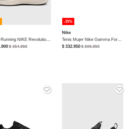
%
-35%
Nike
Tenis Running NIKE Revolution 8 Marfil
Tenis Mujer Nike Gamma Force Blanco
.900
$ 332.950
$ 354.950
$ 509.950