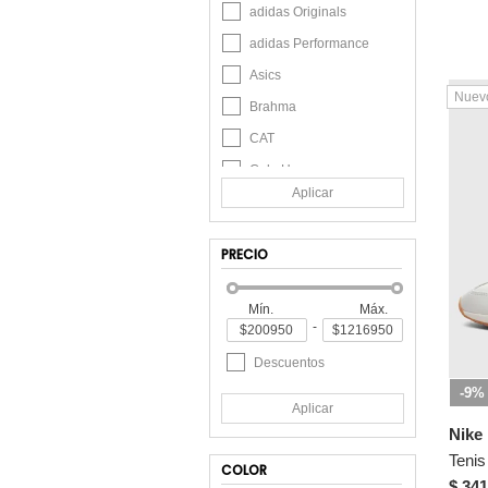
adidas Originals
adidas Performance
Asics
Nuev
Brahma
CAT
Cole Haan
Aplicar
Columbia
Converse
PRECIO
Croydon
Everlast
Mín.
Máx.
-
Fila
GUK
Descuentos
Hush Puppies
-9%
Aplicar
Jordan
Nike
Lotto
COLOR
$ 341
Merrell