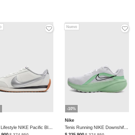
o
Nuevo
-10%
Nike
Tenis Lifestyle NIKE Pacific Blanco
Tenis Running NIKE Downshifter 14 Blanco
.900
$ 335.900
$ 374.950
$ 374.950