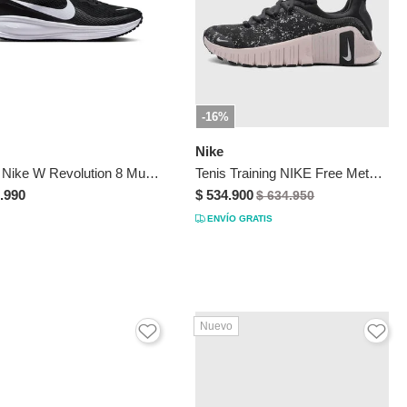
-16%
Nike
Tenis Nike W Revolution 8 Mujer-Negro/Blanco
Tenis Training NIKE Free Metcon 6 Negro
.990
$ 534.900
$ 634.950
ENVÍO GRATIS
Nuevo