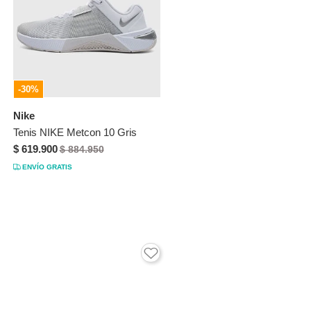
-30%
Nike
Tenis NIKE Metcon 10 Gris
$ 619.900
$ 884.950
ENVÍO GRATIS