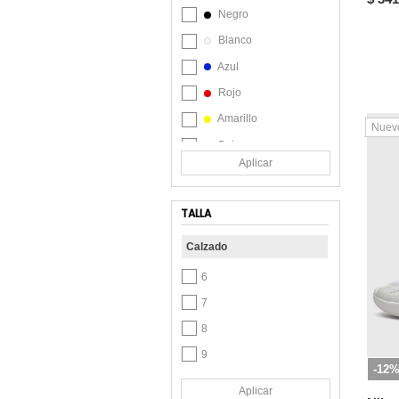
Negro
New Balance
Blanco
Nike
Azul
Ocean Pacific
Rojo
ON RUNNING
Amarillo
Puma
Nuev
Beige
Reebok
Aplicar
Café
Salomon
Coral
Skechers
TALLA
Crudo
Tellenzi
Calzado
Gris
TREME
Lila
6
Under Armour
Marrón
7
Urban
Morado
8
Vans
Multicolor
9
-12
Naranja
10
Aplicar