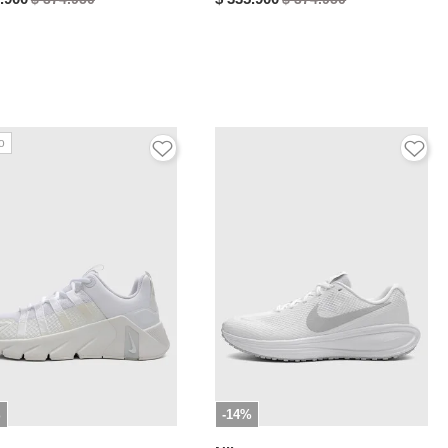
o
%
-14%