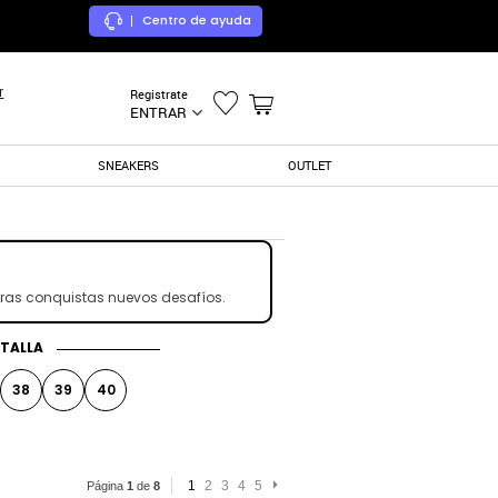
Centro de ayuda
|
r
Registrate
ENTRAR
SNEAKERS
OUTLET
tras conquistas nuevos desafíos.
TALLA
38
39
40
1
2
3
4
5
Página
1
de
8