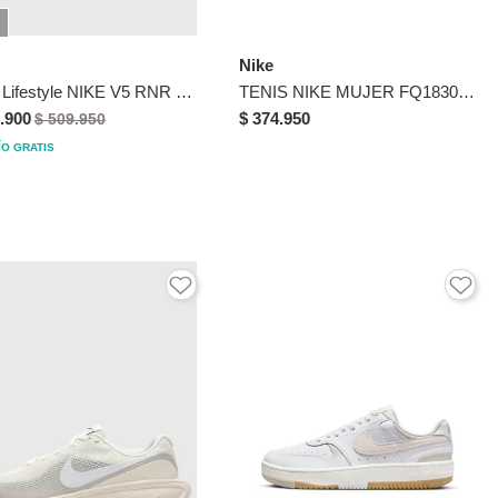
Nike
Tenis Lifestyle NIKE V5 RNR Marfil
TENIS NIKE MUJER FQ1830-001 MC TRAINE Talla 6
.900
$ 374.950
$ 509.950
ÍO GRATIS