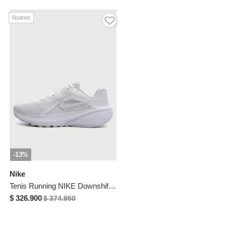
Nuevo
-13%
Nike
Tenis Running NIKE Downshifter 14 Blanco
$ 326.900
$ 374.950