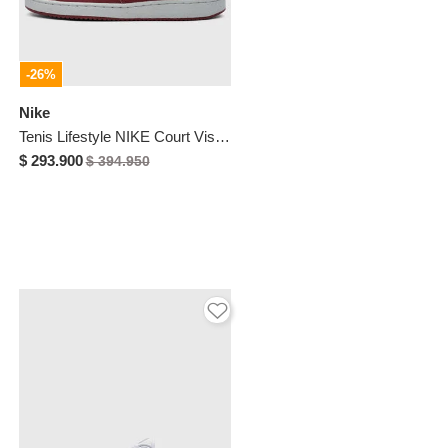
-26%
Nike
Tenis Lifestyle NIKE Court Vision Low Rojo
$ 293.900
$ 394.950