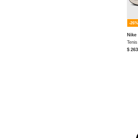
US 8½
US 9
US 9.5
-26
US 9½
Nike
US 10
$ 263