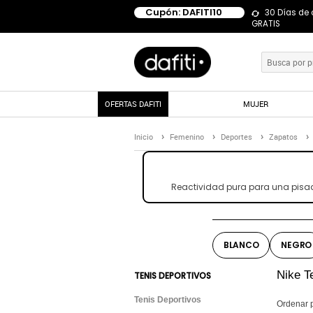
Cupón: DAFITI10
30 Días de
GRATIS
OFERTAS DAFITI
MUJER
Inicio
Femenino
Deportes
Zapatos
Reactividad pura para una pisad
BLANCO
NEGRO
Nike T
TENIS DEPORTIVOS
Tenis Deportivos
Ordenar 