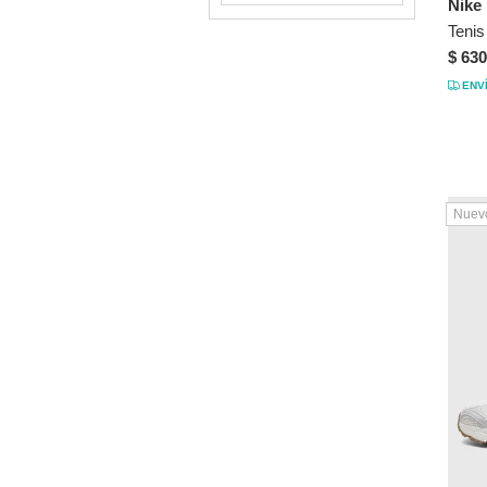
Nike
Plateado
11
5½
Rosa
$ 630
6½
Verde
ENV
7½
Violeta
8½
9½
35
Nuev
35½
36
36½
37
37½
38
38½
39
39½