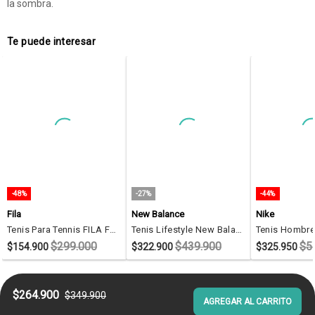
la sombra.
Te puede interesar
-48%
-27%
-44%
Fila
New Balance
Nike
Tenis Para Tennis FILA Frex Azul
Tenis Lifestyle New Balance 515 Azul
$299.000
$439.900
$5
$154.900
$322.900
$325.950
$264.900
$349.900
AGREGAR AL CARRITO