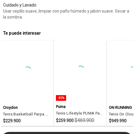
Cuidado y Lavado:
Usar cepillo suave, limpiar con paño húmedo y jabón suave. Secar a
la sombra.
Te puede interesar
-45%
Puma
Croydon
ON RUNNING
Tenis Lifestyle PUMA Park Lifestyle Easy SD Azul
Tenis Basketball Parpa Azul Osc Croydon Para Hombre
$469.900
$259.900
$229.900
$949.990