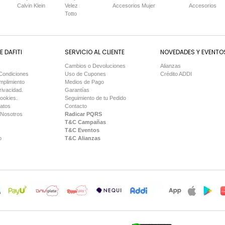
Calvin Klein
Velez
Accesorios Mujer
Accesorios
Totto
 DAFITI
SERVICIO AL CLIENTE
NOVEDADES Y EVENTO
Cambios o Devoluciones
Alianzas
Condiciones
Uso de Cupones
Crédito ADDI
mplimiento
Medios de Pago
rivacidad.
Garantías
Cookies.
Seguimiento de tu Pedido
Datos
Contacto
 Nosotros
Radicar PQRS
T&C Campañas
T&C Eventos
o
T&C Alianzas