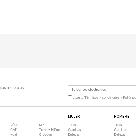
tos increibles
Términos y condiciones
Política 
Acepta
y
MUJER
HOMBRE
Vélez
MP
Tenis
Tenis
n
CAT
Tommy Hilfiger
Camisas
Camisas
Koaj
Croydon
Belleza
Belleza