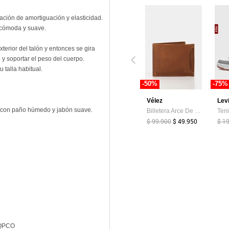
ción de amortiguación y elasticidad.
 cómoda y suave.
xterior del talón y entonces se gira
 y soportar el peso del cuerpo.
talla habitual.
-50%
-75%
Vélez
Lev
r con paño húmedo y jabón suave.
Billetera Arce De Cuero Para Hombre Tarjetero Extraible Billetera Arce De Cuero Para Hombre Tarjetero Extraible Miel VÉLEZ
$ 99.900
$ 49.950
$ 1
QPCO