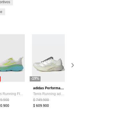
ortivos
ce
-19%
-33%
adidas Performance
Skechers
Tenis Running FILA Diza Blanco
Tenis Running adidas Performance Adizero EVO SL Marfil
Tenis Running SKECHERS Emesh Lace Up Negro
49.900
$ 749.900
$ 299.900
$ 269.900
70.900
$ 609.900
$ 201.900