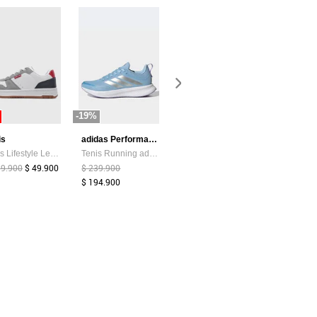
-19%
-87%
-44%
is
adidas Performance
Atypical
Tenis Lifestyle Levi's Drive Lo Blanco
Tenis Running adidas Performance Runblaze Celeste
Camiseta Mujer Chocolate Atypical 113737
99.900
$ 49.900
$ 239.900
$ 39.374
$ 5.200
$ 159.900
$ 194.900