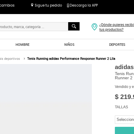
 cambios
Sigue tu pedido
Descarga la APP
¿Dónde quieres recibi
tus productos?
HOMBRE
NIÑOS
DEPORTES
is deportivos
Tenis Running adidas Performance Response Runner 2 Lila
adidas
Tenis Run
Runner 2 
Vendido y 
$ 219.
TALLAS
Seleccion