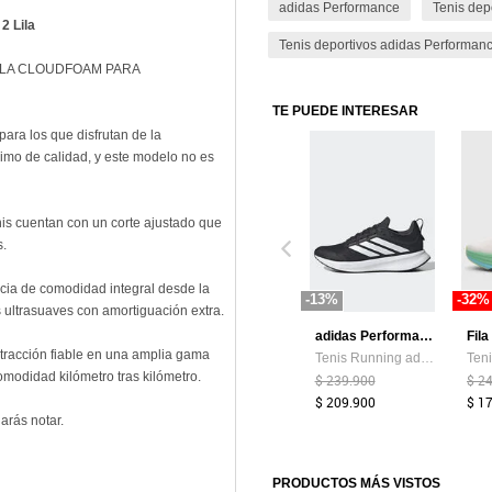
adidas Performance
Tenis dep
 2 Lila
Tenis deportivos adidas Performan
ELA CLOUDFOAM PARA
TE PUEDE INTERESAR
ra los que disfrutan de la
nimo de calidad, y este modelo no es
enis cuentan con un corte ajustado que
s.
ia de comodidad integral desde la
-13%
-32%
 ultrasuaves con amortiguación extra.
adidas Performance
Fila
tracción fiable en una amplia gama
Tenis Running adidas Performance Runblaze Negro
comodidad kilómetro tras kilómetro.
$ 239.900
$ 2
$ 209.900
$ 1
 harás notar.
PRODUCTOS MÁS VISTOS