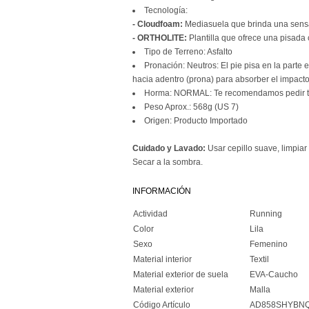
Tecnología:
- Cloudfoam:
Mediasuela que brinda una sensa
- ORTHOLITE:
Plantilla que ofrece una pisada
Tipo de Terreno: Asfalto
Pronación: Neutros: El pie pisa en la parte e
hacia adentro (prona) para absorber el impacto
Horma: NORMAL: Te recomendamos pedir tu 
Peso Aprox.: 568g (US 7)
Origen: Producto Importado
Cuidado y Lavado:
Usar cepillo suave, limpia
Secar a la sombra.
INFORMACIÓN
Actividad
Running
Color
Lila
Sexo
Femenino
Material interior
Textil
Material exterior de suela
EVA-Caucho
Material exterior
Malla
Código Artículo
AD858SHYBN