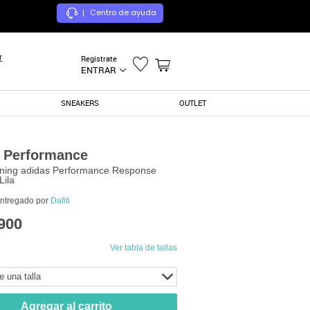
Centro de ayuda
|
r
Registrate
ENTRAR
SNEAKERS
OUTLET
 Performance
ning adidas Performance Response
Lila
entregado por
Dafiti
900
Ver tabla de tallas
e una talla
Agregar al carrito