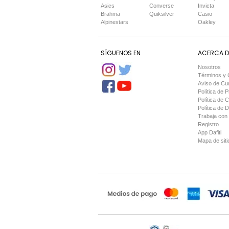
Asics
Converse
Invicta
Brahma
Quiksilver
Casio
Alpinestars
Oakley
SÍGUENOS EN
ACERCA DE
Nosotros
Términos y 
Aviso de Cu
Política de P
Política de 
Política de 
Trabaja con
Registro
App Dafiti
Mapa de siti