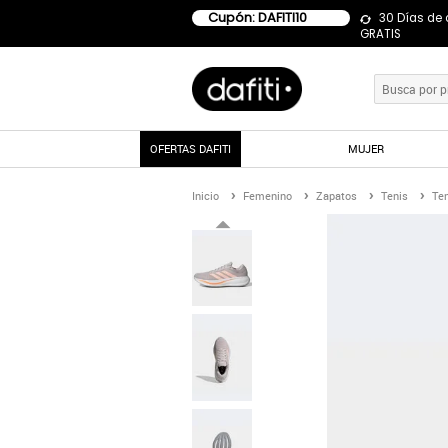
Cupón: DAFITI10
30 Días de
GRATIS
OFERTAS DAFITI
MUJER
Inicio
Femenino
Zapatos
Tenis
Ten