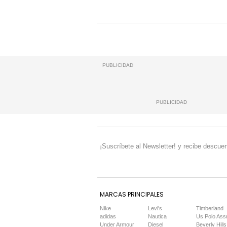
PUBLICIDAD
PUBLICIDAD
¡Suscríbete al Newsletter! y recibe descuen
MARCAS PRINCIPALES
Nike
Levi's
Timberland
adidas
Nautica
Us Polo Ass
Under Armour
Diesel
Beverly Hills