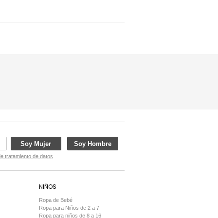
Soy Mujer
Soy Hombre
de tratamiento de datos
NIÑOS
Ropa de Bebé
Ropa para Niños de 2 a 7
Ropa para niños de 8 a 16