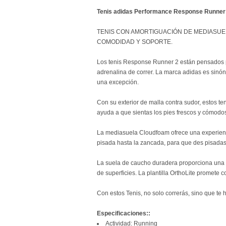
Tenis adidas Performance Response Runner
TENIS CON AMORTIGUACIÓN DE MEDIASU
COMODIDAD Y SOPORTE.
Los tenis Response Runner 2 están pensados pa
adrenalina de correr. La marca adidas es sinó
una excepción.
Con su exterior de malla contra sudor, estos t
ayuda a que sientas los pies frescos y cómodo
La mediasuela Cloudfoam ofrece una experienc
pisada hasta la zancada, para que des pisadas
La suela de caucho duradera proporciona una 
de superficies. La plantilla OrthoLite promete 
Con estos Tenis, no solo correrás, sino que te
Especificaciones::
Actividad: Running