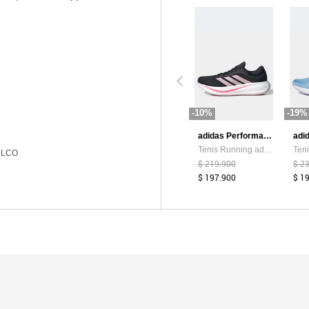
-10%
-19%
adidas Performance
Tenis Running adidas Performance Response Runner 2 Negro
9LCO
$ 219.900
$ 2
$ 197.900
$ 1