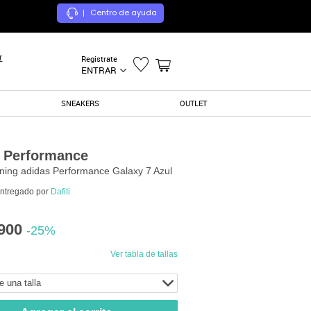
Centro de ayuda
|
r
Registrate
ENTRAR
SNEAKERS
OUTLET
 Performance
ning adidas Performance Galaxy 7 Azul
entregado por
Dafiti
900
-25%
Ver tabla de tallas
e una talla