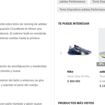
adidas Performance
Tenis Dep
Tenis Deportivos adidas Performan
n.
TE PUEDE INTERESAR
nte estos tenis de running de adidas
iguación Cloudfoam te ofrece una
cia. El exterior textil es resistente
imeras vueltas hasta tu primera
-9%
ción de amortiguación y elasticidad.
a cómoda y suave.
Nike
Tenis Nike Air Max Impact 4 Hombre-Azul
xterior del talón y entonces se gira
$ 484.990
$ 2
 y soportar el peso del cuerpo.
$ 2
PRODUCTOS MÁS VISTOS
r con paño húmedo y jabón suave.