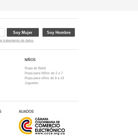
Soy Mujer
Soy Hombre
de tratamiento de datos
NIÑOS
Ropa de Bebé
Ropa para Niños de 2 a 7
Ropa para niños de 8 a 16
Juguetes
S
ALIADOS