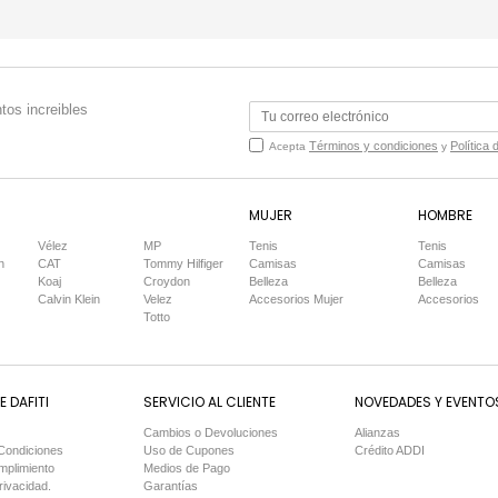
tos increibles
Términos y condiciones
Política 
Acepta
y
MUJER
HOMBRE
Vélez
MP
Tenis
Tenis
n
CAT
Tommy Hilfiger
Camisas
Camisas
Koaj
Croydon
Belleza
Belleza
Calvin Klein
Velez
Accesorios Mujer
Accesorios
Totto
 DAFITI
SERVICIO AL CLIENTE
NOVEDADES Y EVENTO
Cambios o Devoluciones
Alianzas
Condiciones
Uso de Cupones
Crédito ADDI
mplimiento
Medios de Pago
rivacidad.
Garantías