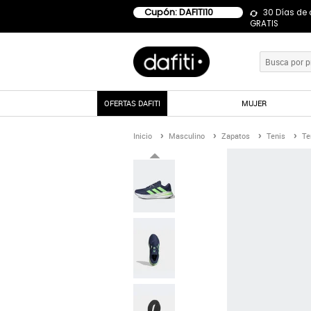
Cupón: DAFITI10
30 Días de
GRATIS
OFERTAS DAFITI
MUJER
Inicio
Masculino
Zapatos
Tenis
Te