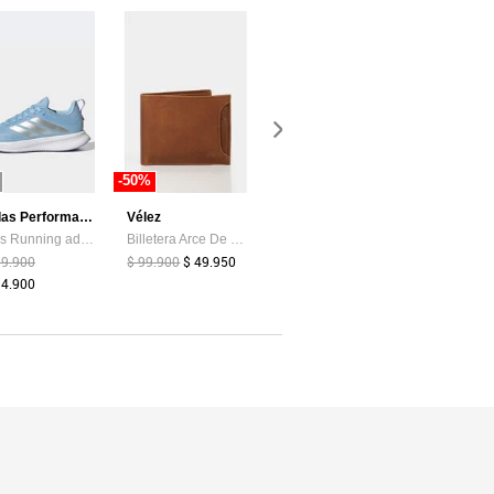
-50%
-75%
-44%
adidas Performance
Vélez
Levis
Tenis Running adidas Performance Runblaze Celeste
Billetera Arce De Cuero Para Hombre Tarjetero Extraible Billetera Arce De Cuero Para Hombre Tarjetero Extraible Miel VÉLEZ
Tenis Lifestyle Levi's Drive Lo Blanco
39.900
$ 99.900
$ 49.950
$ 199.900
$ 49.900
$ 159.900
94.900