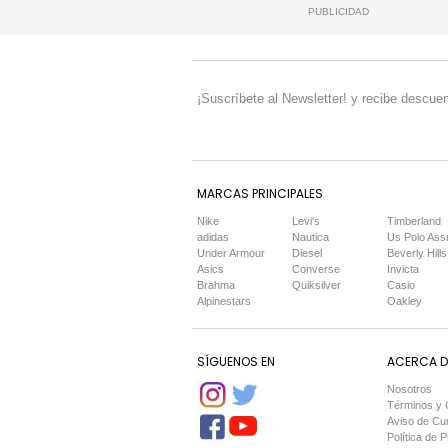
PUBLICIDAD
¡Suscríbete al Newsletter! y recibe descuen
MARCAS PRINCIPALES
Nike
Levi's
Timberland
adidas
Nautica
Us Polo Ass
Under Armour
Diesel
Beverly Hills
Asics
Converse
Invicta
Brahma
Quiksilver
Casio
Alpinestars
Oakley
SÍGUENOS EN
ACERCA DE
Nosotros
Términos y 
Aviso de Cu
Política de P