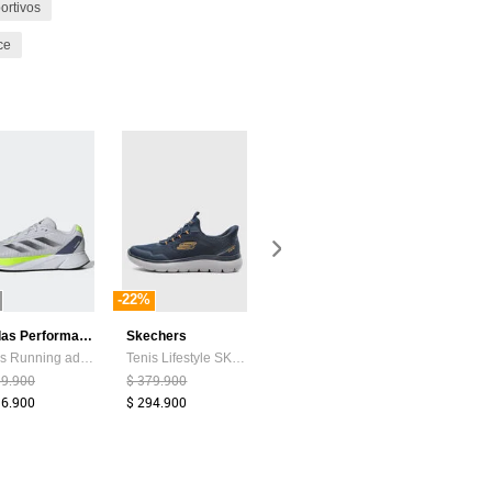
ortivos
ce
-22%
-32%
-23%
adidas Performance
Skechers
adidas Performance
Skechers
Tenis Running adidas Performance Duramo SL Gris
Tenis Lifestyle SKECHERS Summits Azul
Tenis Running adidas Performance Ultra Energy Negro
59.900
$ 379.900
$ 249.900
$ 324.900
36.900
$ 294.900
$ 170.900
$ 248.900