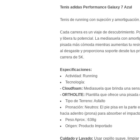
Tenis adidas Performance Galaxy 7 Azul
Tenis de running con sujeción y amortiguació
Cada carrera es un viaje de descubrimiento. Po
y libera tu potencial. La mediasuela con amort
pisada más cómoda mientras aumentas tu resisten
al desgaste y proporciona soporte desde tus pr
carrera de 5K.
Especificaciones:
Actividad: Running
Tecnología:
- Cloudfoam:
Mediasuela que brinda una sensa
- ORTHOLITE:
Plantilla que ofrece una pisad
Tipo de Terreno: Asfalto
Pronación: Neutros: El pie pisa en la parte e
hacia adentro (prona) para absorber el impacto
Peso Aprox.: 638g
Origen: Producto Importado
Cuidado y Lavado:
Usar cepillo suave, limpia