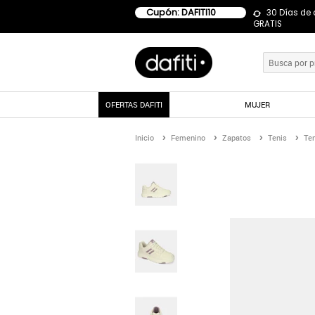
Cupón: DAFITI10
30 Días de
GRATIS
OFERTAS DAFITI
MUJER
Inicio
Femenino
Zapatos
Tenis
Te