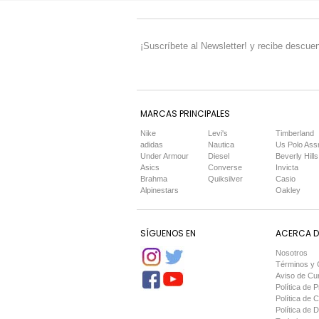
¡Suscríbete al Newsletter! y recibe descuen
MARCAS PRINCIPALES
Nike
Levi's
Timberland
adidas
Nautica
Us Polo Ass
Under Armour
Diesel
Beverly Hills
Asics
Converse
Invicta
Brahma
Quiksilver
Casio
Alpinestars
Oakley
SÍGUENOS EN
ACERCA DE
Nosotros
Términos y 
Aviso de Cu
Política de P
Política de 
Política de 