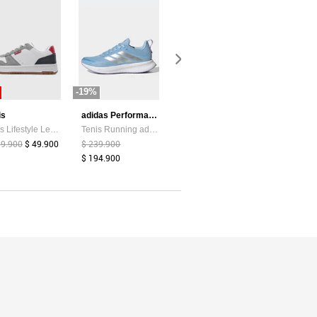
-19%
-87%
-44%
is
adidas Performance
Atypical
Tenis Lifestyle Levi's Drive Lo Blanco
Tenis Running adidas Performance Runblaze Celeste
Camiseta Mujer Chocolate Atypical 113737
99.900
$ 49.900
$ 239.900
$ 39.374
$ 5.200
$ 159.900
$ 194.900