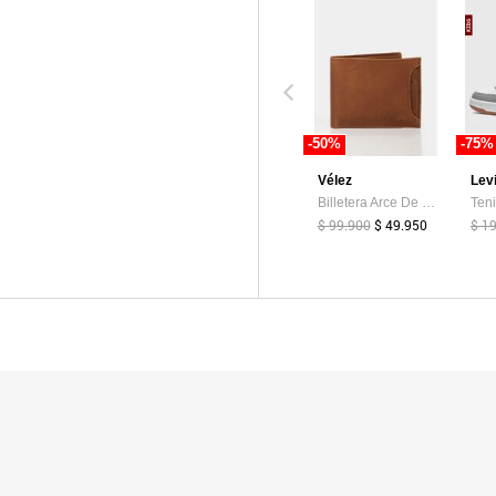
-50%
-75%
Vélez
Lev
Billetera Arce De Cuero Para Hombre Tarjetero Extraible Billetera Arce De Cuero Para Hombre Tarjetero Extraible Miel VÉLEZ
$ 99.900
$ 49.950
$ 1