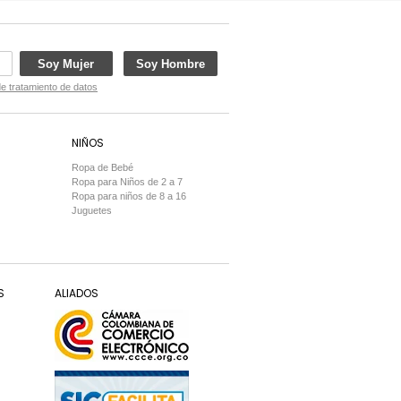
Soy Mujer
Soy Hombre
de tratamiento de datos
NIÑOS
Ropa de Bebé
Ropa para Niños de 2 a 7
Ropa para niños de 8 a 16
Juguetes
S
ALIADOS