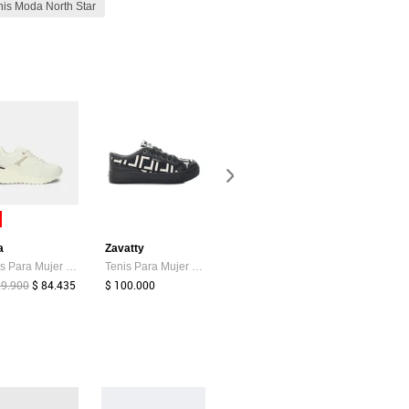
nis Moda North Star
-35%
a
Zavatty
Mario Hernández
Power
Tenis Para Mujer Bata Blanco Melody
Tenis Para Mujer TA1008 NEGRO X TALCO MEDIA ZAVATTY
Tenis Astro F Cuarzo Tenis Astro F Cuarzo Talla 37
29.900
$ 84.435
$ 100.000
$ 890.000
$ 149.900