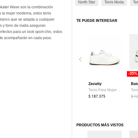
North Star
Tenis Moda
Te
 Skater Wave son la combinación
 la mujer moderna, estos tenis
blanco que se adapta a cualquier
TE PUEDE INTERESAR
os y forro de malla aseguran
erfectos para un look sport-chic, estos
 y te acompañarán en cada paso.
-35%
Zavatty
Bat
Tenis Para Mujer 239-Z273 BLANCO X PLATA ZAVATTY
$ 187.375
$ 1
PRODUCTOS MÁS VISTOS