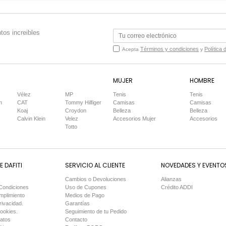
tos increibles
Términos y condiciones
Política 
Acepta
y
MUJER
HOMBRE
Vélez
MP
Tenis
Tenis
n
CAT
Tommy Hilfiger
Camisas
Camisas
Koaj
Croydon
Belleza
Belleza
Calvin Klein
Velez
Accesorios Mujer
Accesorios
Totto
 DAFITI
SERVICIO AL CLIENTE
NOVEDADES Y EVENTO
Cambios o Devoluciones
Alianzas
Condiciones
Uso de Cupones
Crédito ADDI
mplimiento
Medios de Pago
rivacidad.
Garantías
Cookies.
Seguimiento de tu Pedido
Datos
Contacto