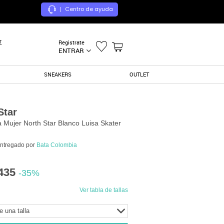
Centro de ayuda
|
r
Registrate
ENTRAR
SNEAKERS
OUTLET
Star
a Mujer North Star Blanco Luisa Skater
entregado por
Bata Colombia
435
-35%
Ver tabla de tallas
e una talla