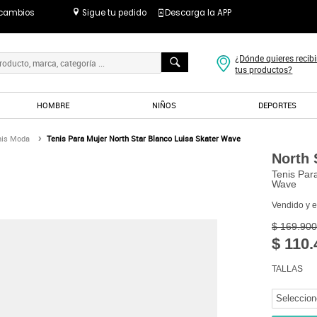
 cambios
Sigue tu pedido
Descarga la APP
¿Dónde quieres recibi
tus productos?
HOMBRE
NIÑOS
DEPORTES
nis Moda
Tenis Para Mujer North Star Blanco Luisa Skater Wave
North 
Tenis Par
Wave
Vendido y 
$ 169.900
$ 110.
TALLAS
Seleccion