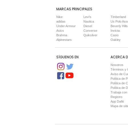
MARCAS PRINCIPALES
Nike
Levi's
Timberland
adidas
Nautica
Us Polo Ass
Under Armour
Diesel
Beverly Hills
Asics
Converse
Invicta
Brahma
Quiksilver
Casio
Alpinestars
Oakley
SÍGUENOS EN
ACERCA DE
Nosotros
Términos y 
Aviso de Cu
Política de P
Política de 
Política de 
Trabaja con
Registro
App Dafiti
Mapa de siti