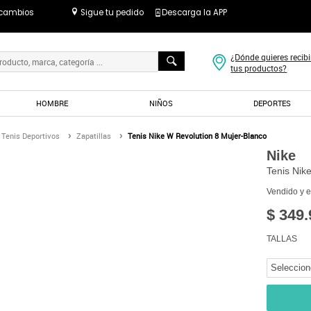
 cambios
Sigue tu pedido
Descarga la APP
¿Dónde quieres recibi
tus productos?
HOMBRE
NIÑOS
DEPORTES
Tenis Deportivos
Zapatillas
Tenis Nike W Revolution 8 Mujer-Blanco
Nike
Tenis Nik
Vendido y 
$ 349.
TALLAS
Seleccion