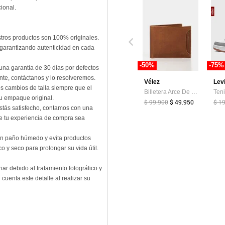
ional.
stros productos son 100% originales.
 garantizando autenticidad en cada
-50%
-75%
 una garantía de 30 días por defectos
nte, contáctanos y lo resolveremos.
Vélez
Lev
os cambios de talla siempre que el
Billetera Arce De Cuero Para Hombre Tarjetero Extraible Billetera Arce De Cuero Para Hombre Tarjetero Extraible Miel VÉLEZ
su empaque original.
$ 99.900
$ 49.950
$ 1
estás satisfecho, contamos con una
ue tu experiencia de compra sea
un paño húmedo y evita productos
o y seco para prolongar su vida útil.
r debido al tratamiento fotográfico y
 cuenta este detalle al realizar su