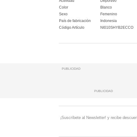
Actividad
Deportivo
Color
Blanco
Sexo
Femenino
País de fabricación
Indonesia
Código Artículo
NI010SHYB2ECCO
PUBLICIDAD
PUBLICIDAD
¡Suscríbete al Newsletter! y recibe descuen