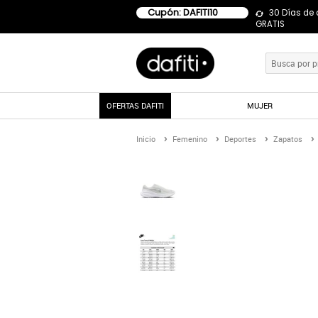
Cupón: DAFITI10
30 Días de
GRATIS
OFERTAS DAFITI
MUJER
Inicio
Femenino
Deportes
Zapatos