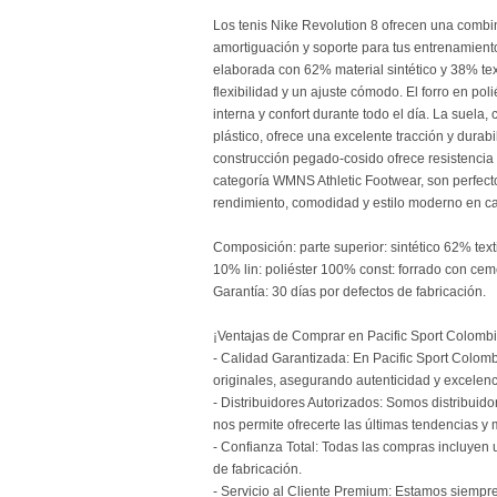
Los tenis Nike Revolution 8 ofrecen una combin
amortiguación y soporte para tus entrenamiento
elaborada con 62% material sintético y 38% text
flexibilidad y un ajuste cómodo. El forro en p
interna y confort durante todo el día. La sue
plástico, ofrece una excelente tracción y durabi
construcción pegado-cosido ofrece resistencia y
categoría WMNS Athletic Footwear, son perfec
rendimiento, comodidad y estilo moderno en c
Composición: parte superior: sintético 62% text
10% lin: poliéster 100% const: forrado con ce
Garantía: 30 días por defectos de fabricación.
¡Ventajas de Comprar en Pacific Sport Colombi
- Calidad Garantizada: En Pacific Sport Colom
originales, asegurando autenticidad y excelenc
- Distribuidores Autorizados: Somos distribuido
nos permite ofrecerte las últimas tendencias y
- Confianza Total: Todas las compras incluyen 
de fabricación.
- Servicio al Cliente Premium: Estamos siempre