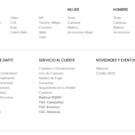
MUJER
HOMBRE
Vélez
MP
Tenis
Tenis
n
CAT
Tommy Hilfiger
Camisas
Camisas
Koaj
Croydon
Belleza
Belleza
Calvin Klein
Velez
Accesorios Mujer
Accesorios
Totto
 DAFITI
SERVICIO AL CLIENTE
NOVEDADES Y EVENTO
Cambios o Devoluciones
Alianzas
Condiciones
Uso de Cupones
Crédito ADDI
mplimiento
Medios de Pago
rivacidad.
Garantías
Cookies.
Seguimiento de tu Pedido
Datos
Contacto
 Nosotros
Radicar PQRS
T&C Campañas
T&C Eventos
o
T&C Alianzas