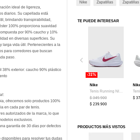
Nike
Zapatillas
Zapatillas
ación ideal de ligereza,
s diarios. Su capellada está
il, brindando transpirabilidad,
TE PUEDE INTERESAR
oliéster 100% proporciona suavidad
la, compuesta por 90% caucho y 10%
lidad en diversas superficies. Su
 larga vida útil. Pertenecientes a la
tos para corredores que buscan
ada paso.
il 38% exterior: caucho 90% plástico
-31%
mento
Nike
Nik
Tenis Running NIKE Revolution 8 Blanco
a!:
$ 349.900
$ 3
bia, ofrecemos solo productos 100%
$ 239.900
ia en cada par de tenis.
res autorizados de la marca, lo que
 modelos exclusivos.
una garantía de 30 días por defectos
PRODUCTOS MÁS VISTOS
 disponibles para resolver tus dudas