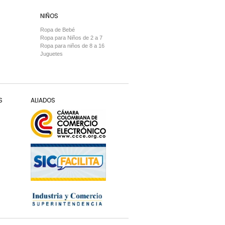
NIÑOS
Ropa de Bebé
Ropa para Niños de 2 a 7
Ropa para niños de 8 a 16
Juguetes
S
ALIADOS