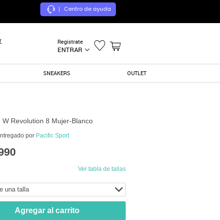
Centro de ayuda
|
r
Registrate
ENTRAR
SNEAKERS
OUTLET
e W Revolution 8 Mujer-Blanco
entregado por
Pacific Sport
990
Ver tabla de tallas
e una talla
Agregar al carrito