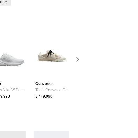
 Nike
-28%
e
Converse
Nike
Nike
Tenis Nike W Downshifter 14 Mujer-Blanco
Tenis Converse Chuck Taylor Lo Mujer-Beige
Tenis Running NIKE Revolution 8 EasyOn Marfil
79.990
$ 419.990
$ 344.950
$ 1.059.9
$ 766.950