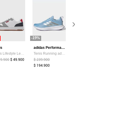
-19%
-85%
-44%
is
adidas Performance
Atypical
Tenis Lifestyle Levi's Drive Lo Blanco
Tenis Running adidas Performance Runblaze Celeste
Camiseta Mujer Chocolate Atypical 113737
99.900
$ 49.900
$ 239.900
$ 39.374
$ 6.000
$ 159.900
$ 194.900