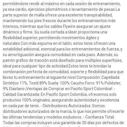
permitiéndote rendir al máximo en cada sesión de entrenamiento,
ya sea cardio, ejercicios pliométricos o levantamiento de pesas.La
parte superior de malla ofrece una excelente transpirabilidad,
manteniendo tus pies frescos durante los entrenamientos más
intensos, mientras que los cables Flywire aseguran un ajuste
dinámico y firme. Su suela cortada a láser proporciona una
flexibilidad superior, permitiendo movimientos ágiles y
naturales.Con más espuma en el talón, estos tenis ofrecen una
estabilidad adicional, esencial para los entrenamientos de fuerza, y
su amortiguación asegura comodidad en cada paso. Además, su
patrón gráfico de tracción está diseñado para múltiples superficies,
ideal para cualquier tipo de actividad.Estos tenis te brindan la
combinación perfecta de comodidad, soporte y flexibilidad para que
lleves tu entrenamiento al siguiente nivel.Composición: Capellada:
Sintético 11%, Textil 89% Suela: 100% Caucho Forro: 91% Poliéster,
9% Elastano ¡Ventajas de Comprar en Pacific Sport Colombia!: -
Calidad Garantizada: En Pacific Sport Colombia, ofrecemos solo
productos 100% originales, asegurando autenticidad y excelencia
en cada par de tenis. - Distribuidores Autorizados: Somos
distribuidores autorizados de la marca, lo que nos permite ofrecerte
las últimas tendencias y modelos exclusivos. - Confianza Total:
Todas las compras incluyen una garantía de 30 días por defectos de