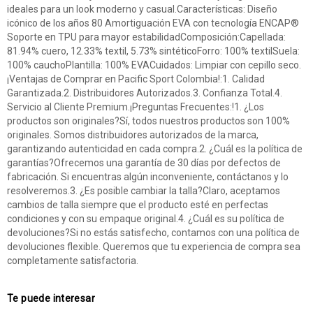
ideales para un look moderno y casual.Características: Diseño
icónico de los años 80 Amortiguación EVA con tecnología ENCAP®
Soporte en TPU para mayor estabilidadComposición:Capellada:
81.94% cuero, 12.33% textil, 5.73% sintéticoForro: 100% textilSuela:
100% cauchoPlantilla: 100% EVACuidados: Limpiar con cepillo seco.
¡Ventajas de Comprar en Pacific Sport Colombia!:1. Calidad
Garantizada.2. Distribuidores Autorizados.3. Confianza Total.4.
Servicio al Cliente Premium.¡Preguntas Frecuentes:!1. ¿Los
productos son originales?Sí, todos nuestros productos son 100%
originales. Somos distribuidores autorizados de la marca,
garantizando autenticidad en cada compra.2. ¿Cuál es la política de
garantías?Ofrecemos una garantía de 30 días por defectos de
fabricación. Si encuentras algún inconveniente, contáctanos y lo
resolveremos.3. ¿Es posible cambiar la talla?Claro, aceptamos
cambios de talla siempre que el producto esté en perfectas
condiciones y con su empaque original.4. ¿Cuál es su política de
devoluciones?Si no estás satisfecho, contamos con una política de
devoluciones flexible. Queremos que tu experiencia de compra sea
completamente satisfactoria.
Te puede interesar