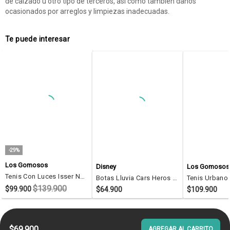
de calzado u otro tipo de terceros, así como también daños
ocasionados por arreglos y limpiezas inadecuadas.
Te puede interesar
-29%
Los Gomosos
Disney
Los Gomosos
Tenis Con Luces Isser Negro Para Niño Los Gomosos
Botas Lluvia Cars Heros Azul-Rojo Disney Para Niño
$139.900
$99.900
$64.900
$109.900
$69.900
AGREGAR AL CARRITO