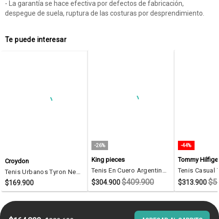
- La garantía se hace efectiva por defectos de fabricación,
despegue de suela, ruptura de las costuras por desprendimiento.
Te puede interesar
-26%
-44%
King pieces
Tommy Hilfige
Croydon
Tenis En Cuero Argentino Negro Liso King Pieces Boston
Tenis Urbanos Tyron Negro Croydon Para Hombre
$409.900
$5
$304.900
$313.900
$169.900