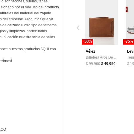
o son tacones, suelas, tapas,
sionado por el mal uso del producto.
turales del material del zapato.
ón del empeine. Productos que ya
 de calzado u otro tipo de terceros,
los y limpiezas inadecuadas.
publicación nuestra tabla de tallas
-50%
-75%
onoce nuestros productos AQUÍ con
Vélez
Lev
Billetera Arce De Cuero Para Hombre Tarjetero Extraible Billetera Arce De Cuero Para Hombre Tarjetero Extraible Miel VÉLEZ
erirnos!
$ 99.900
$ 49.950
$ 1
XCO