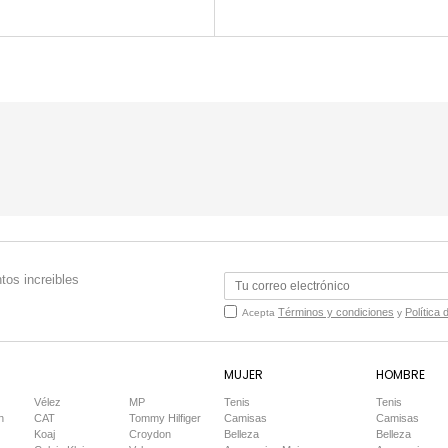
tos increibles
Términos y condiciones
Política 
Acepta
y
MUJER
HOMBRE
Vélez
MP
Tenis
Tenis
n
CAT
Tommy Hilfiger
Camisas
Camisas
Koaj
Croydon
Belleza
Belleza