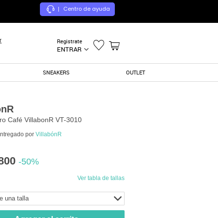
Centro de ayuda
|
r
Registrate
ENTRAR
SNEAKERS
OUTLET
onR
ro Café VillabonR VT-3010
entregado por
VillabónR
800
-50%
Ver tabla de tallas
e una talla