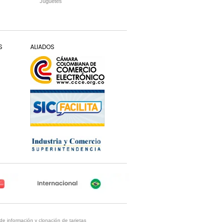
Juguetes
S
ALIADOS
de información y clonación de tarjetas