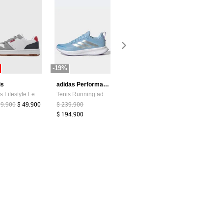
-19%
-87%
-44%
is
adidas Performance
Atypical
Tenis Lifestyle Levi's Drive Lo Blanco
Tenis Running adidas Performance Runblaze Celeste
Camiseta Mujer Chocolate Atypical 113737
99.900
$ 49.900
$ 239.900
$ 39.374
$ 5.200
$ 159.900
$ 194.900