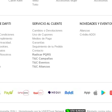
Calvin Klein
Velez
Accesorios Mujer
Accesorios
Totto
 DAFITI
SERVICIO AL CLIENTE
NOVEDADES Y EVENTO
Cambios o Devoluciones
Alianzas
Condiciones
Uso de Cupones
Crédito ADDI
mplimiento
Medios de Pago
rivacidad.
Garantías
Cookies.
Seguimiento de tu Pedido
Datos
Contacto
 Nosotros
Radicar PQRS
T&C Campañas
T&C Eventos
o
T&C Alianzas
iptografia (SSL) · Homologado por la USERTrust Network
Blindado contra robo 