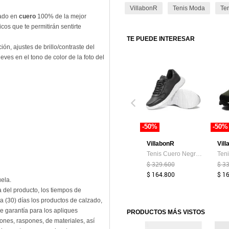
VillabonR
Tenis Moda
Te
ado en
cuero
100% de la mejor
cos que te permitirán sentirte
TE PUEDE INTERESAR
ón, ajustes de brillo/contraste del
eves en el tono de color de la foto del
-50%
-50%
VillabonR
Vil
Tenis Cuero Negro VillabonR VP-3038
$ 329.600
$ 3
$ 164.800
$ 1
uela.
a del producto, los tiempos de
a (30) días los productos de calzado,
e garantía para los apliques
PRODUCTOS MÁS VISTOS
ones, raspones, de materiales, así