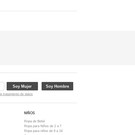
Soy Mujer
Soy Hombre
de tratamiento de datos
NIÑOS
Ropa de Bebé
Ropa para Niños de 2 a 7
Ropa para niños de 8 a 16