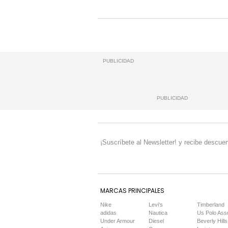
PUBLICIDAD
PUBLICIDAD
¡Suscríbete al Newsletter! y recibe descuen
MARCAS PRINCIPALES
Nike
Levi's
Timberland
adidas
Nautica
Us Polo Ass
Under Armour
Diesel
Beverly Hills