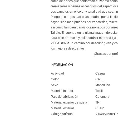
como de partes que conforman el zapato como l
cremalleras y demás accesorios del zapato oca
Los cambios en el color y tonalidad que sean na
Pliegues o rugosidad ocasionadas por la flexi
hayan sido manipulados por zapaterías, talleres
así como también daños ocasionados por arreg
Tallaje: Encuentra en la última imagen de esta 
para este producto y así podrás ir mas a la fija.
VILLABONR
un camino por descubrir, ven y c
los mejores descuentos.
¡Gracias por pref
INFORMACIÓN
Actividad
Casual
Color
CAFE
Sexo
Masculino
Material interior
Textil
País de fabricación
Colombia
Material exterior de suela
TR
Material exterior
Cuero
Código Artículo
VI048SH98PH