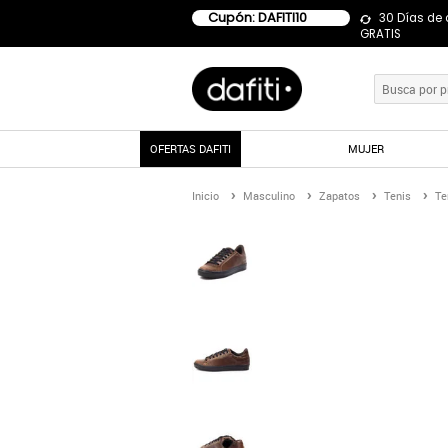
Cupón: DAFITI10
30 Días de
GRATIS
OFERTAS DAFITI
MUJER
Inicio
Masculino
Zapatos
Tenis
Te