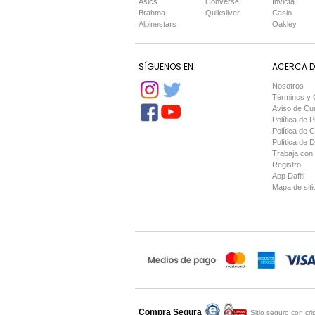
Asics
Converse
Invicta
Brahma
Quiksilver
Casio
Alpinestars
Oakley
SÍGUENOS EN
ACERCA DE
Nosotros
Términos y 
Aviso de Cu
Política de P
Política de 
Política de 
Trabaja con
Registro
App Dafiti
Mapa de siti
Compra Segura
Compra asegurada por
Sitio seguro con cr