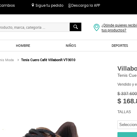
 cambios
Sigue tu pedido
Descarga la APP
¿Dónde quieres recibi
tus productos?
HOMBRE
NIÑOS
DEPORTES
nis Moda
Tenis Cuero Café VillabonR VT-3010
Villab
Tenis Cue
Vendido y 
$ 337.600
$ 168.
TALLAS
Seleccion