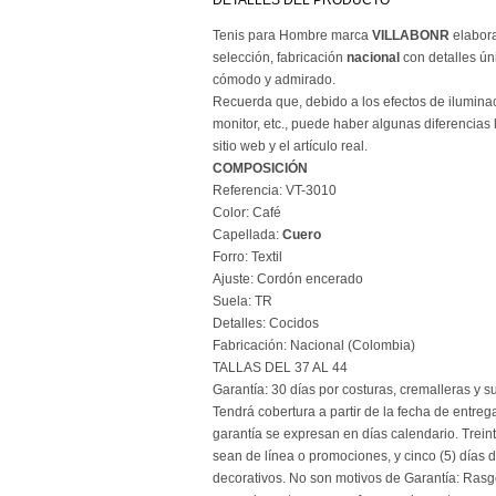
DETALLES DEL PRODUCTO
Tenis para Hombre marca
VILLABONR
elabor
selección, fabricación
nacional
con detalles úni
cómodo
y admirado.
Recuerda que, debido a los efectos de iluminaci
monitor, etc., puede haber algunas diferencias l
sitio web y el artículo real.
COMPOSICIÓN
Referencia: VT-3010
Color: Café
Capellada:
Cuero
Forro: Textil
Ajuste: Cordón encerado
Suela: TR
Detalles: Cocidos
Fabricación: Nacional (Colombia)
TALLAS DEL 37 AL 44
Garantía: 30 días por costuras, cremalleras y s
Tendrá cobertura a partir de la fecha de entreg
garantía se expresan en días calendario. Treint
sean de línea o promociones, y cinco (5) días d
decorativos. No son motivos de Garantía: Rasg