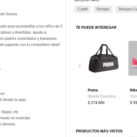
BUSCAR MÁS
Cubitt
Relojes
Relojes Cu
a de Disney
iseñado para acompañar a los niños de 5
TE PUEDE INTERESAR
ativas y divertidas, ayuda a
los padres conectados y tranquilos.
ende jugando con tu compañero ideal!
o
Puma
Nik
uro
Maleta Deportiva Puma Original Challenger Negro Hombre
00 desde la app)
$ 274.000
$ 5
 Skype, etc.
y modo no molestar
s idiomas
PRODUCTOS MÁS VISTOS