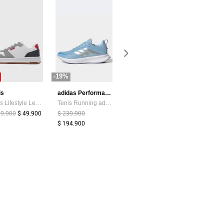
-19%
-87%
-44%
is
adidas Performance
Atypical
Tenis Lifestyle Levi's Drive Lo Blanco
Tenis Running adidas Performance Runblaze Celeste
Camiseta Mujer Chocolate Atypical 113737
99.900
$ 49.900
$ 239.900
$ 39.374
$ 5.200
$ 159.900
$ 194.900