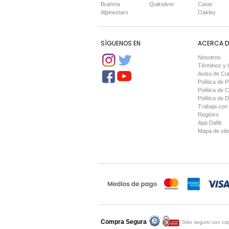
Brahma
Quiksilver
Casio
Alpinestars
Oakley
SÍGUENOS EN
ACERCA DE
Nosotros
Términos y 
Aviso de Cu
Política de P
Política de 
Política de 
Trabaja con
Registro
App Dafiti
Mapa de siti
Compra Segura
Compra asegurada por
Sitio seguro con cr