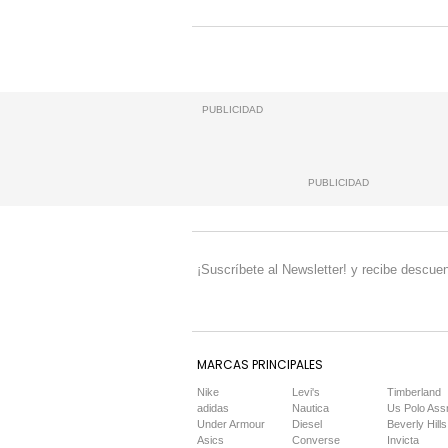
PUBLICIDAD
PUBLICIDAD
¡Suscríbete al Newsletter! y recibe descuen
MARCAS PRINCIPALES
Nike
Levi's
Timberland
adidas
Nautica
Us Polo Ass
Under Armour
Diesel
Beverly Hills
Asics
Converse
Invicta