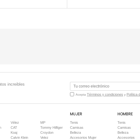
tos increibles
Términos y condiciones
Política 
Acepta
y
MUJER
HOMBRE
Vélez
MP
Tenis
Tenis
n
CAT
Tommy Hilfiger
Camisas
Camisas
Koaj
Croydon
Belleza
Belleza
Calvin Klein
Velez
Accesorios Mujer
Accesorios