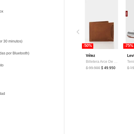
 px
or 30 minutos)
-50%
-75%
das por Bluetooth)
Vélez
Lev
Billetera Arce De Cuero Para Hombre Tarjetero Extraible Billetera Arce De Cuero Para Hombre Tarjetero Extraible Miel VÉLEZ
nto
$ 99.900
$ 49.950
$ 1
idad