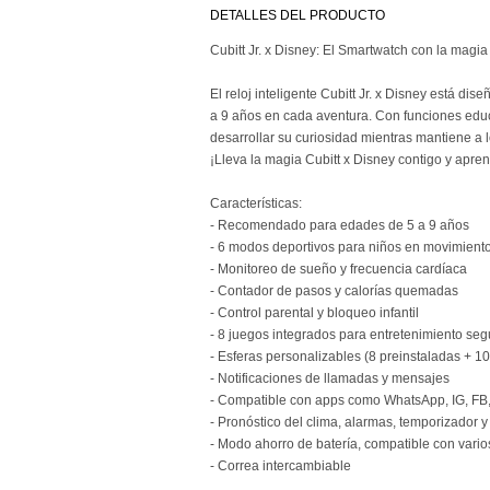
DETALLES DEL PRODUCTO
Cubitt Jr. x Disney: El Smartwatch con la magi
El reloj inteligente Cubitt Jr. x Disney está d
a 9 años en cada aventura. Con funciones educ
desarrollar su curiosidad mientras mantiene a 
¡Lleva la magia Cubitt x Disney contigo y apr
Características:
- Recomendado para edades de 5 a 9 años
- 6 modos deportivos para niños en movimient
- Monitoreo de sueño y frecuencia cardíaca
- Contador de pasos y calorías quemadas
- Control parental y bloqueo infantil
- 8 juegos integrados para entretenimiento seg
- Esferas personalizables (8 preinstaladas + 1
- Notificaciones de llamadas y mensajes
- Compatible con apps como WhatsApp, IG, FB,
- Pronóstico del clima, alarmas, temporizador 
- Modo ahorro de batería, compatible con vario
- Correa intercambiable