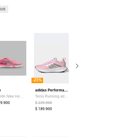
bitt
-21%
e
adidas Performance
Mario Hernández
Totto
Torretín Nike Hombre Vinicius Jr Vapor 16 Elite TF - Fútbol | Césped Sintético
Tenis Running adidas Performance Runblaze Rosa
Neceser Tres Cremalleras Naval MH Light Neceser Tres Cremalleras Naval MH Light
59.900
$ 239.900
$ 219.000
$ 159.900
$ 189.900