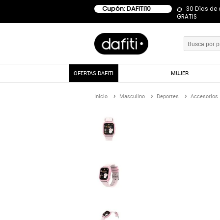
Cupón: DAFITI10
30 Días de
GRATIS
OFERTAS DAFITI
MUJER
Inicio
Masculino
Deportes
Accesorios