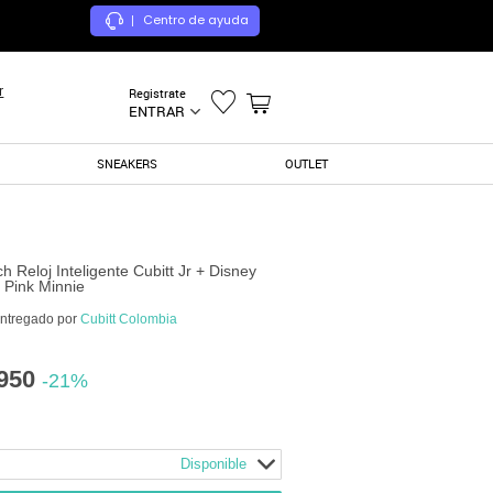
Centro de ayuda
|
r
Registrate
ENTRAR
SNEAKERS
OUTLET
 Reloj Inteligente Cubitt Jr + Disney
. Pink Minnie
entregado por
Cubitt Colombia
950
-21%
Disponible