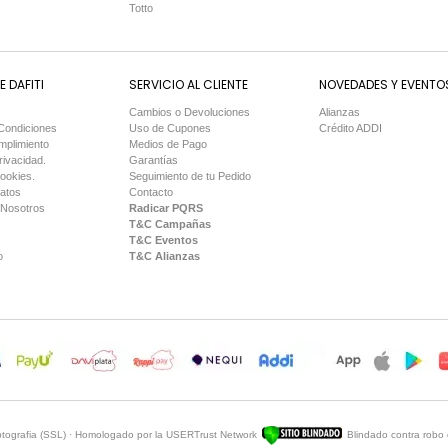
Totto
 DAFITI
SERVICIO AL CLIENTE
NOVEDADES Y EVENTO
Cambios o Devoluciones
Alianzas
Condiciones
Uso de Cupones
Crédito ADDI
mplimiento
Medios de Pago
rivacidad.
Garantías
Cookies.
Seguimiento de tu Pedido
Datos
Contacto
 Nosotros
Radicar PQRS
T&C Campañas
T&C Eventos
o
T&C Alianzas
iptografia (SSL) · Homologado por la USERTrust Network
Blindado contra robo 
Sitio Blindado