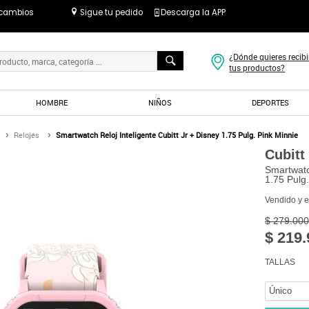
 cambios
Sigue tu pedido
Descarga la APP
¿Dónde quieres recibi
tus productos?
HOMBRE
NIÑOS
DEPORTES
Relojes
Smartwatch Reloj Inteligente Cubitt Jr + Disney 1.75 Pulg. Pink Minnie
Cubitt
Smartwatch
1.75 Pulg
Vendido y 
$ 279.000
$ 219.
TALLAS
Único