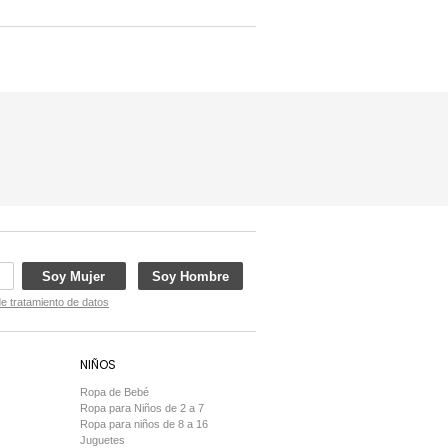
Soy Mujer
Soy Hombre
de tratamiento de datos
NIÑOS
Ropa de Bebé
Ropa para Niños de 2 a 7
Ropa para niños de 8 a 16
Juguetes