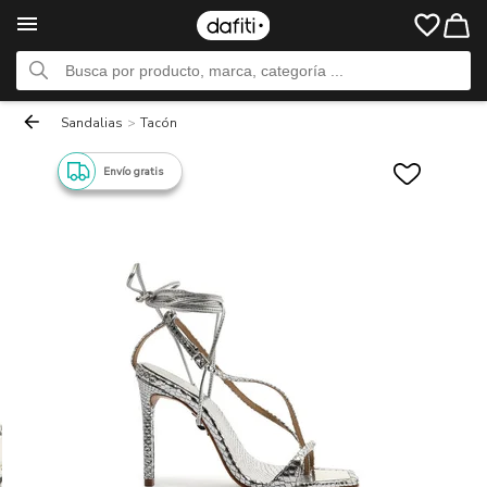
Sandalias
>
Tacón
Envío gratis