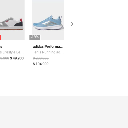
-19%
-87%
-44%
is
adidas Performance
Atypical
Tenis Lifestyle Levi's Drive Lo Blanco
Tenis Running adidas Performance Runblaze Celeste
Camiseta Mujer Chocolate Atypical 113737
99.900
$ 49.900
$ 239.900
$ 39.374
$ 5.200
$ 159.900
$ 194.900