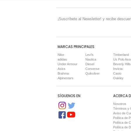
¡Suscríbete al Newsletter! y recibe descuen
MARCAS PRINCIPALES
Nike
Levi's
Timberland
adidas
Nautica
Us Polo Ass
Under Armour
Diesel
Beverly Hills
Asics
Converse
Invicta
Brahma
Quiksilver
Casio
Alpinestars
Oakley
SÍGUENOS EN
ACERCA DE
Nosotros
Términos y 
Aviso de Cu
Política de P
Política de 
Política de 