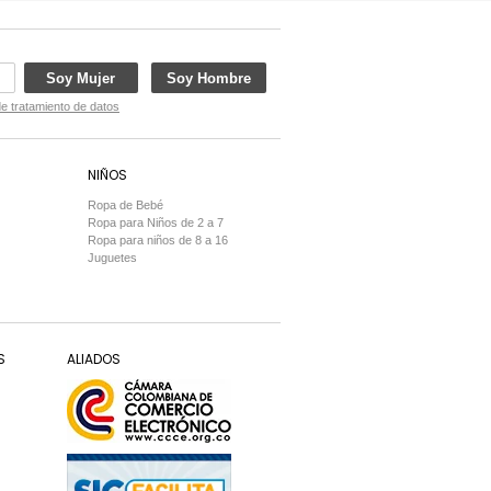
Soy Mujer
Soy Hombre
de tratamiento de datos
NIÑOS
Ropa de Bebé
Ropa para Niños de 2 a 7
Ropa para niños de 8 a 16
Juguetes
S
ALIADOS