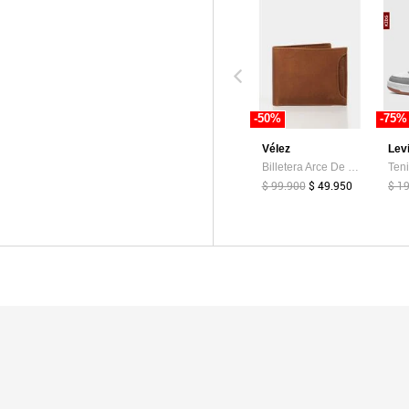
-50%
-75%
Vélez
Lev
Billetera Arce De Cuero Para Hombre Tarjetero Extraible Billetera Arce De Cuero Para Hombre Tarjetero Extraible Miel VÉLEZ
$ 99.900
$ 49.950
$ 1