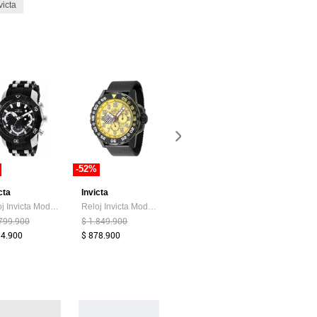
victa
-52%
-53%
-53%
cta
Invicta
Invicta
Invicta
Reloj Invicta Modelo 22797 Negro, Acero Hombre
Reloj Invicta Modelo 47215 Negro Hombre
Reloj Para Hombre Invicta Pro Diver 28952 Dorado
.799.900
$ 1.849.900
$ 1.849.900
$ 1.519.9
54.900
$ 878.900
$ 874.900
$ 721.900