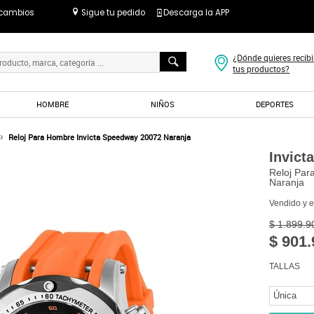
 cambios
Sigue tu pedido
Descarga la APP
¿Dónde quieres recibi
tus productos?
HOMBRE
NIÑOS
DEPORTES
Reloj Para Hombre Invicta Speedway 20072 Naranja
Invicta
Reloj Par
Naranja
Vendido y 
$ 1.899.9
$ 901.
TALLAS
Única