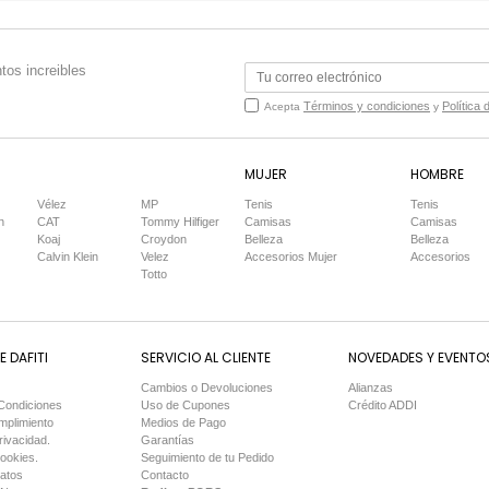
tos increibles
Términos y condiciones
Política 
Acepta
y
MUJER
HOMBRE
Vélez
MP
Tenis
Tenis
n
CAT
Tommy Hilfiger
Camisas
Camisas
Koaj
Croydon
Belleza
Belleza
Calvin Klein
Velez
Accesorios Mujer
Accesorios
Totto
 DAFITI
SERVICIO AL CLIENTE
NOVEDADES Y EVENTO
Cambios o Devoluciones
Alianzas
Condiciones
Uso de Cupones
Crédito ADDI
mplimiento
Medios de Pago
rivacidad.
Garantías
Cookies.
Seguimiento de tu Pedido
Datos
Contacto