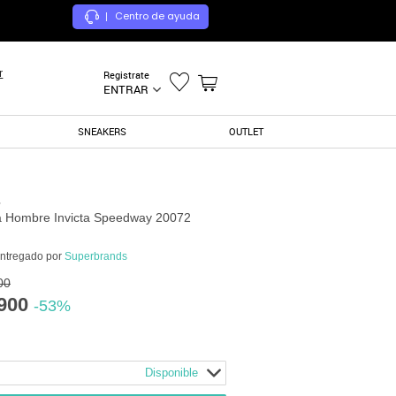
Centro de ayuda
|
r
Registrate
ENTRAR
SNEAKERS
OUTLET
a Hombre Invicta Speedway 20072
entregado por
Superbrands
00
900
-53%
Disponible