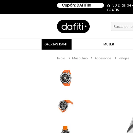
Cupón: DAFITI10
30 Días de
GRATIS
OFERTAS DAFITI
MUJER
Inicio
Masculino
Accesorios
Relojes