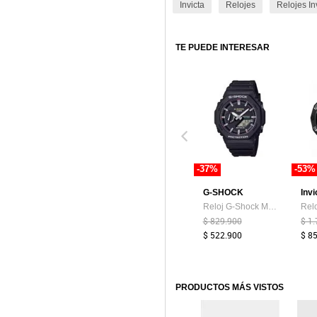
Invicta
Relojes
Relojes In
TE PUEDE INTERESAR
-37%
-53%
G-SHOCK
Invi
Reloj G-Shock Modelo GA-2100RL-1ADR Naranja Hombre
$ 829.900
$ 1
$ 522.900
$ 8
PRODUCTOS MÁS VISTOS