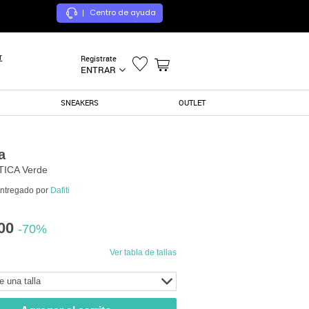
Centro de ayuda
|
r
Registrate
ENTRAR
SNEAKERS
OUTLET
a
TICA Verde
entregado por
Dafiti
00
-70%
Ver tabla de tallas
e una talla