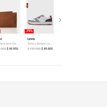
-75%
-30%
-21%
ez
Levis
Vélez
Billetera Arce De Cuero Para Hombre Tarjetero Extraible Billetera Arce De Cuero Para Hombre Tarjetero Extraible Miel VÉLEZ
Tenis Lifestyle Levi's Drive Lo Blanco
Cinturón Doble Faz Fraile De Cuero Para Mujer Caimán Reversible Negro Cinturón Doble Faz Fraile De Cuero Para Mujer Caimán Reversible Negro L VÉLEZ
9.900
$ 49.950
$ 199.900
$ 49.900
$ 149.900
$ 239.900
$ 104.930
$ 189.900