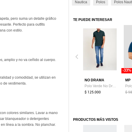
Nautica
Polos
Polos Naut
tapeta, pero suma un detalle gráfico
TE PUEDE INTERESAR
sante. Perfecto para outfits
ana con estilo.
os, amplio y no va ceñido al cuerpo.
-33%
uralidad y comodidad, se utilizan en
NO DRAMA
MP
go de vestimenta.
Polo Verde No Drama POLOSBOLSVERDEBOXXL
$ 125.000
$ 9
 con colores similares. Lavar a mano
usar blanqueador o detergentes
PRODUCTOS MÁS VISTOS
 en línea a la sombra. No planchar.