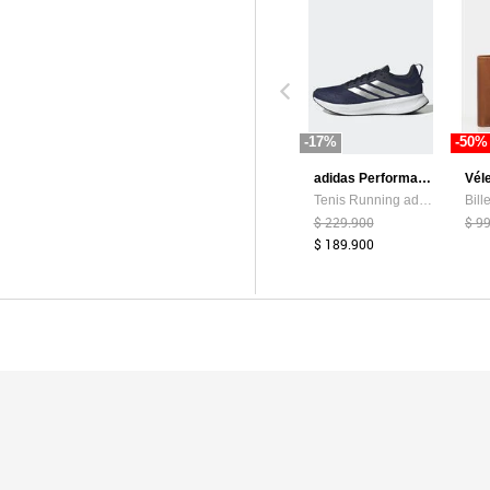
-17%
-50%
adidas Performance
Vél
Tenis Running adidas Performance Runblaze Azul
$ 229.900
$ 9
$ 189.900