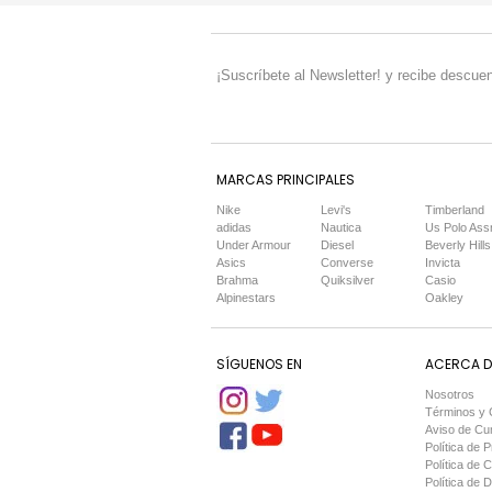
¡Suscríbete al Newsletter! y recibe descuen
MARCAS PRINCIPALES
Nike
Levi's
Timberland
adidas
Nautica
Us Polo Ass
Under Armour
Diesel
Beverly Hills
Asics
Converse
Invicta
Brahma
Quiksilver
Casio
Alpinestars
Oakley
SÍGUENOS EN
ACERCA DE
Nosotros
Términos y 
Aviso de Cu
Política de P
Política de 
Política de 