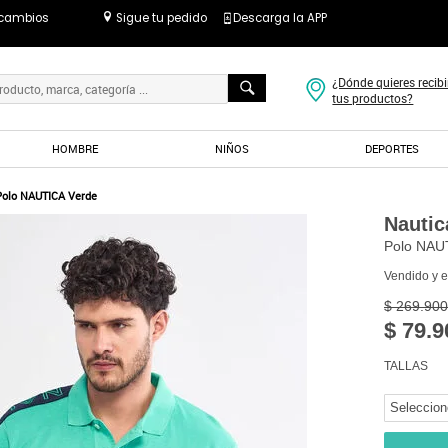
 cambios
Sigue tu pedido
Descarga la APP
¿Dónde quieres recibi
tus productos?
HOMBRE
NIÑOS
DEPORTES
Polo NAUTICA Verde
Nautic
Polo NAU
Vendido y 
$ 269.900
$ 79.9
TALLAS
Seleccion