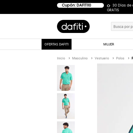
Cupón: DAFITI10
30 Días de
GRATIS
OFERTAS DAFITI
MUJER
Inicio
Masculino
Vestuario
Polos