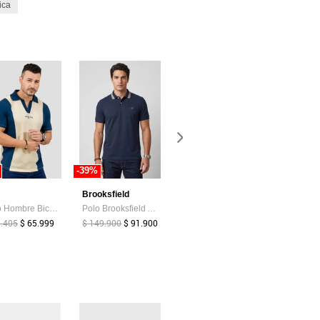
ica
-39%
-33%
Brooksfield
Patprimo
MP
Polo Hombre Bicolor Mp 110524
Polo Brooksfield Azul
Polo Con Diseño Clasico Para Hombre Verde Patprimo
8.405
$ 65.999
$ 149.900
$ 91.900
$ 69.900
$ 98.489