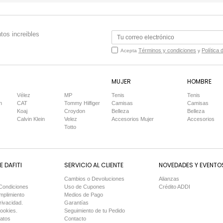
tos increibles
Términos y condiciones
Política 
Acepta
y
MUJER
HOMBRE
Vélez
MP
Tenis
Tenis
n
CAT
Tommy Hilfiger
Camisas
Camisas
Koaj
Croydon
Belleza
Belleza
Calvin Klein
Velez
Accesorios Mujer
Accesorios
Totto
 DAFITI
SERVICIO AL CLIENTE
NOVEDADES Y EVENTO
Cambios o Devoluciones
Alianzas
Condiciones
Uso de Cupones
Crédito ADDI
mplimiento
Medios de Pago
rivacidad.
Garantías
Cookies.
Seguimiento de tu Pedido
Datos
Contacto