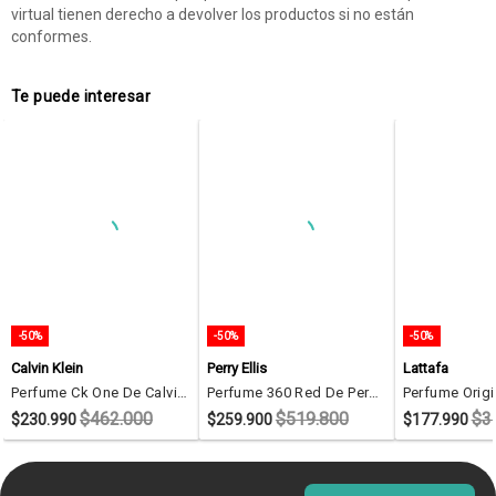
virtual tienen derecho a devolver los productos si no están
conformes.
Te puede interesar
-50%
-50%
-50%
Calvin Klein
Perry Ellis
Lattafa
Perfume Ck One De Calvin Klein Para Hombre 200 Ml
Perfume 360 Red De Perry Ellis Para Hombre 200 Ml
$462.000
$519.800
$3
$230.990
$259.900
$177.990