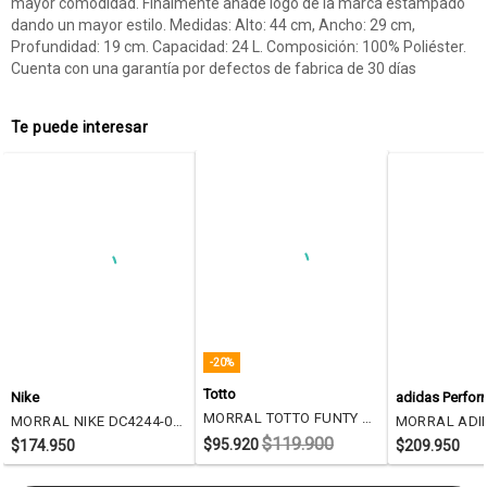
mayor comodidad. Finalmente añade logo de la marca estampado
dando un mayor estilo. Medidas: Alto: 44 cm, Ancho: 29 cm,
Profundidad: 19 cm. Capacidad: 24 L. Composición: 100% Poliéster.
Cuenta con una garantía por defectos de fabrica de 30 días
Te puede interesar
-20%
Totto
Nike
adidas Perfo
MORRAL TOTTO FUNTY Talla N/A
MORRAL NIKE DC4244-010 HERITAGE Talla N/A
$119.900
$95.920
$174.950
$209.950