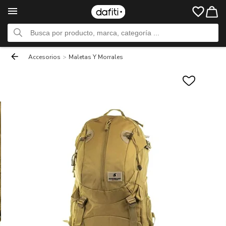
Accesorios
>
Maletas Y Morrales