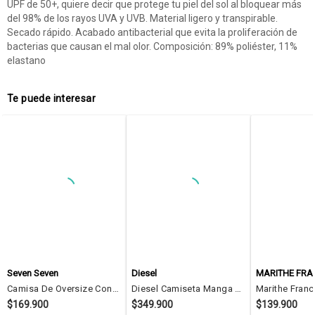
UPF de 50+, quiere decir que protege tu piel del sol al bloquear más
del 98% de los rayos UVA y UVB. Material ligero y transpirable.
Secado rápido. Acabado antibacterial que evita la proliferación de
bacterias que causan el mal olor. Composición: 89% poliéster, 11%
elastano
Te puede interesar
Seven Seven
Diesel
Camisa De Oversize Con Texturizada Para Hombre Verde Seven Seven
Diesel Camiseta Manga Corta Para Hombre T-Diegor-K64 Diesel
$169.900
$349.900
$139.900