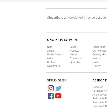
¡Suscríbete al Newsletter! y recibe descuen
MARCAS PRINCIPALES
Nike
Levi's
Timberland
adidas
Nautica
Us Polo Ass
Under Armour
Diesel
Beverly Hills
Asics
Converse
Invicta
Brahma
Quiksilver
Casio
Alpinestars
Oakley
SÍGUENOS EN
ACERCA DE
Nosotros
Términos y 
Aviso de Cu
Política de P
Política de 
Política de 