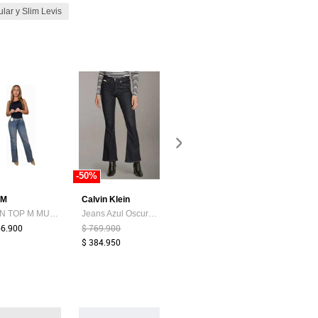
lar y Slim Levis
-50%
-40%
 M
Calvin Klein
Levis
Farichi
JEAN TOP M MUJER 21-7060 Talla 14
Jeans Azul Oscuro Bota Campana Calvin Klein
Jean Levi's 501'90s Fit Índigo Medio
66.900
$ 769.900
$ 379.900
$ 159.900
$ 384.950
$ 227.900