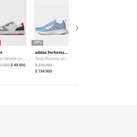
-19%
-85%
-44%
is
adidas Performance
Atypical
Tenis Lifestyle Levi's Drive Lo Blanco
Tenis Running adidas Performance Runblaze Celeste
Camiseta Mujer Chocolate Atypical 113737
99.900
$ 49.900
$ 239.900
$ 39.374
$ 6.000
$ 159.900
$ 194.900