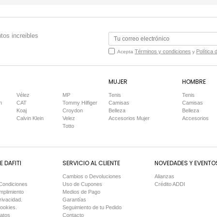
tos increibles
Términos y condiciones
Política 
Acepta
y
MUJER
HOMBRE
Vélez
MP
Tenis
Tenis
n
CAT
Tommy Hilfiger
Camisas
Camisas
Koaj
Croydon
Belleza
Belleza
Calvin Klein
Velez
Accesorios Mujer
Accesorios
Totto
 DAFITI
SERVICIO AL CLIENTE
NOVEDADES Y EVENTO
Cambios o Devoluciones
Alianzas
Condiciones
Uso de Cupones
Crédito ADDI
mplimiento
Medios de Pago
rivacidad.
Garantías
Cookies.
Seguimiento de tu Pedido
Datos
Contacto