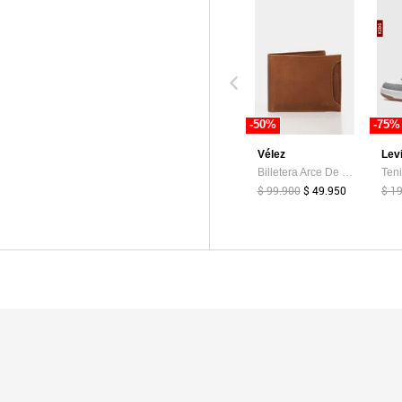
-50%
-75%
Vélez
Lev
Billetera Arce De Cuero Para Hombre Tarjetero Extraible Billetera Arce De Cuero Para Hombre Tarjetero Extraible Miel VÉLEZ
$ 99.900
$ 49.950
$ 1