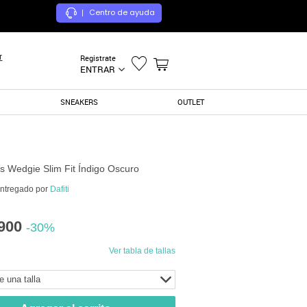
Centro de ayuda
|
r
Registrate
ENTRAR
SNEAKERS
OUTLET
's Wedgie Slim Fit Índigo Oscuro
entregado por
Dafiti
900
-30%
Ver tabla de tallas
e una talla