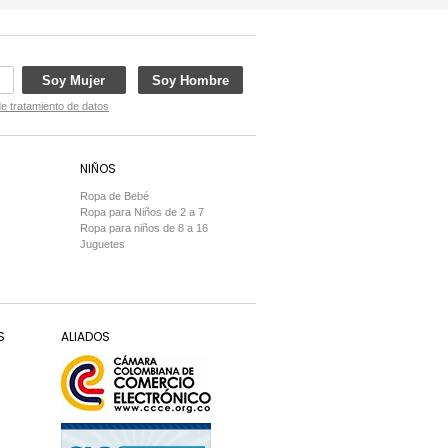
Soy Mujer
Soy Hombre
de tratamiento de datos
NIÑOS
Ropa de Bebé
Ropa para Niños de 2 a 7
Ropa para niños de 8 a 16
Juguetes
S
ALIADOS