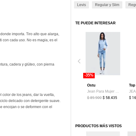
Levis
Regular y Slim
Regu
TE PUEDE INTERESAR
donde importa. Tiro alto que alarga,
ti con cada uso. No es magia, es el
intura, cadera y glúteo, con pierna
-35%
Ostu
Top
Jean Para Mujer Mom Color Azul Marca Ostu #40160214
 color de los jeans, dar la vuelta,
$ 89.900
$ 58.435
$ 1
n ciclo delicado con detergente suave.
se encojan o se deformen con el
PRODUCTOS MÁS VISTOS