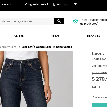
 cambios
Sigue tu pedido
Descarga la APP
¿Dónde quieres recibi
tus productos?
HOMBRE
NIÑOS
DEPORTES
egular y Slim
Jean Levi's Wedgie Slim Fit Índigo Oscuro
Levis
Jean Levi
Vendido y 
$ 399.900
$ 279.
TALLAS
Seleccion