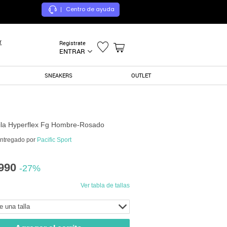
Centro de ayuda
|
r
Registrate
ENTRAR
SNEAKERS
OUTLET
la Hyperflex Fg Hombre-Rosado
entregado por
Pacific Sport
990
-27%
Ver tabla de tallas
e una talla