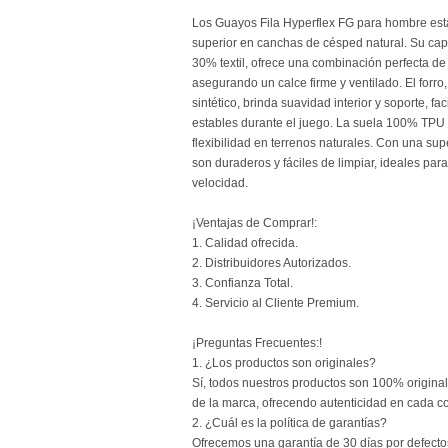
Los Guayos Fila Hyperflex FG para hombre est
superior en canchas de césped natural. Su cap
30% textil, ofrece una combinación perfecta de
asegurando un calce firme y ventilado. El forr
sintético, brinda suavidad interior y soporte, fa
estables durante el juego. La suela 100% TPU 
flexibilidad en terrenos naturales. Con una sup
son duraderos y fáciles de limpiar, ideales para
velocidad.
¡Ventajas de Comprar!:
1. Calidad ofrecida.
2. Distribuidores Autorizados.
3. Confianza Total.
4. Servicio al Cliente Premium.
¡Preguntas Frecuentes:!
1. ¿Los productos son originales?
Sí, todos nuestros productos son 100% origina
de la marca, ofrecendo autenticidad en cada c
2. ¿Cuál es la política de garantías?
Ofrecemos una garantía de 30 días por defectos