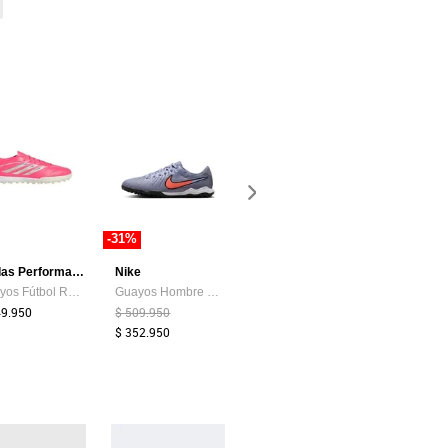
-31%
-40%
adidas Performance
Nike
Patrick
Nike
Guayos Fútbol Rosa Adidas Copa Pure IV League Artificial
Guayos Hombre Nike Tiempo Legend 10 Academy Azul
Guayos Plateado-Negro-Rojo Patrick KABAL/RB
49.950
$ 509.950
$ 165.000
$ 99.000
$ 494.900
$ 352.950