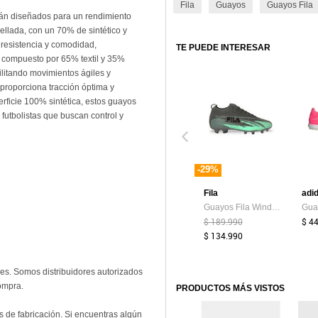
Fila
Guayos
Guayos Fila
án diseñados para un rendimiento
ellada, con un 70% de sintético y
 resistencia y comodidad,
TE PUEDE INTERESAR
o, compuesto por 65% textil y 35%
cilitando movimientos ágiles y
proporciona tracción óptima y
erficie 100% sintética, estos guayos
 futbolistas que buscan control y
-29%
Fila
Guayos Fila Windforce Fg Hombre-Gris
$ 189.990
$ 4
$ 134.990
les. Somos distribuidores autorizados
ompra.
PRODUCTOS MÁS VISTOS
 de fabricación. Si encuentras algún