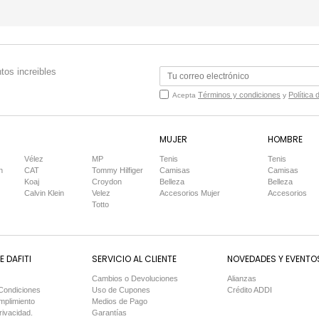
tos increibles
Términos y condiciones
Política 
Acepta
y
MUJER
HOMBRE
Vélez
MP
Tenis
Tenis
n
CAT
Tommy Hilfiger
Camisas
Camisas
Koaj
Croydon
Belleza
Belleza
Calvin Klein
Velez
Accesorios Mujer
Accesorios
Totto
 DAFITI
SERVICIO AL CLIENTE
NOVEDADES Y EVENTO
Cambios o Devoluciones
Alianzas
Condiciones
Uso de Cupones
Crédito ADDI
mplimiento
Medios de Pago
rivacidad.
Garantías