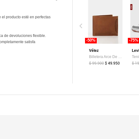
 el producto esté en perfectas
ca de devoluciones flexible.
-50%
-75%
ompletamente satisfa
Vélez
Lev
Billetera Arce De Cuero Para Hombre Tarjetero Extraible Billetera Arce De Cuero Para Hombre Tarjetero Extraible Miel VÉLEZ
$ 99.900
$ 49.950
$ 1