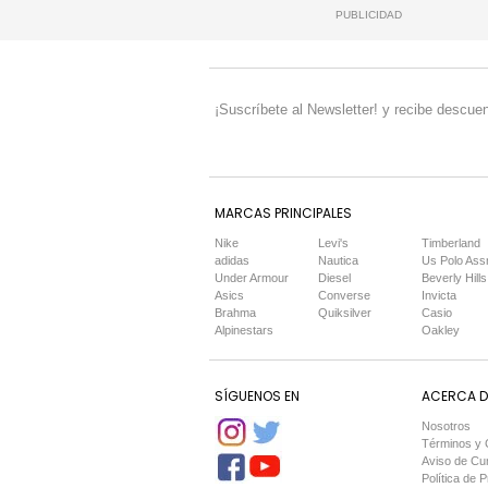
PUBLICIDAD
¡Suscríbete al Newsletter! y recibe descuen
MARCAS PRINCIPALES
Nike
Levi's
Timberland
adidas
Nautica
Us Polo Ass
Under Armour
Diesel
Beverly Hills
Asics
Converse
Invicta
Brahma
Quiksilver
Casio
Alpinestars
Oakley
SÍGUENOS EN
ACERCA DE
Nosotros
Términos y 
Aviso de Cu
Política de P