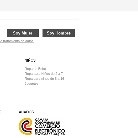
Soy Mujer
Soy Hombre
de tratamiento de datos
NIÑOS
Ropa de Bebé
Ropa para Niños de 2 a 7
Ropa para niños de 8 a 16
Juguetes
S
ALIADOS