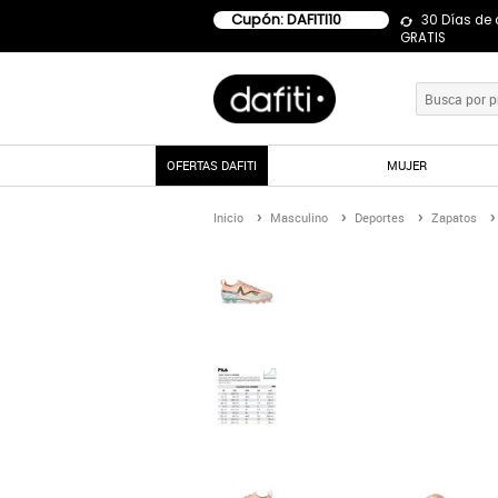
Cupón: DAFITI10
30 Días de
GRATIS
OFERTAS DAFITI
MUJER
Inicio
Masculino
Deportes
Zapatos