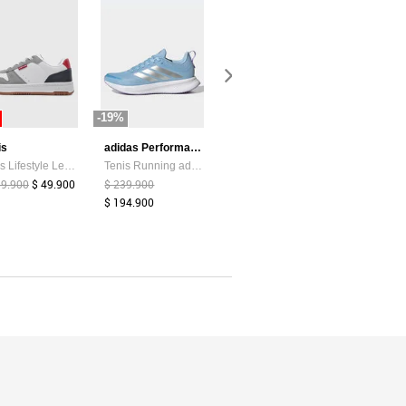
-19%
-85%
-44%
is
adidas Performance
Atypical
Tenis Lifestyle Levi's Drive Lo Blanco
Tenis Running adidas Performance Runblaze Celeste
Camiseta Mujer Chocolate Atypical 113737
99.900
$ 49.900
$ 239.900
$ 39.374
$ 6.000
$ 159.900
$ 194.900