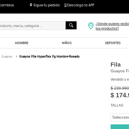
 cambios
Sigue tu pedido
Descarga la APP
¿Dónde quieres recibi
tus productos?
HOMBRE
NIÑOS
DEPORTES
Guayos
Guayos Fila Hyperflex Fg Hombre-Rosado
Fila
Guayos Fi
Vendido y 
$ 239.990
$ 174.
TALLAS
Seleccion