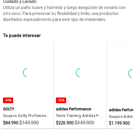
Cuidado y Lavado:
Utiliza un paño suave y húmedo y luego asegúrate de secarlo con
otro seco. Para preservar su flexibilidad y brillo, usa productos
diseñados especialmente para este tipo de materiales.
Te puede interesar
-43%
-35%
GOLTY
adidas Performance
adidas Perfo
Guayos Golty Profesional Crackc Suela Caucho-Azul
Tenis Training Adidas Performance Rapidmove Go Naranja
$149.990
$349.900
$84.990
$226.900
$1.199.900