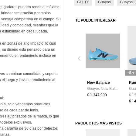
GOLTY
Guayos
Guayos 
 jugadores pueden rendir al máximo
 brindar aceleración y cambios
 ventaja competitiva en el campo. Su
TE PUEDE INTERESAR
lidad y comodidad, mientras que la
a estabilidad en cada jugada.
a en zonas de alto impacto, lo cual
s, su diseño está pensado para un
teniendo el rendimiento incluso en
-8%
uayos combinan comodidad y soporte
el juego y lleva tu rendimiento al
New Balance
Run
Guayos New Balance Hombre Furon V7 Pro FG - Azul - Fútbol | Césped Natural
$ 1.347.900
$ 1
a!:
$ 1
ombia, solo vendemos productos
ad de cada par de tenis.
ores autorizados de la marca, lo que
 modelos exclusivos.
PRODUCTOS MÁS VISTOS
na garantía de 30 días por defectos
fianza.