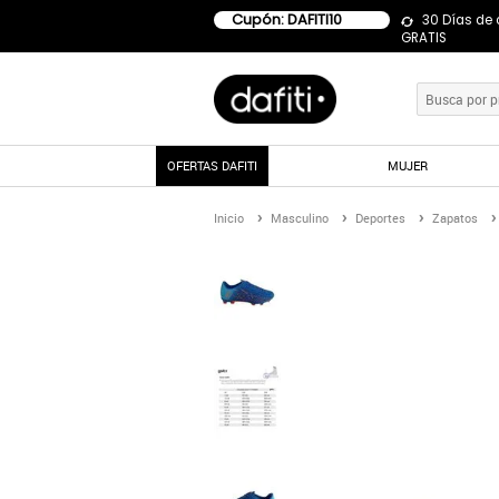
Cupón: DAFITI10
30 Días de
GRATIS
OFERTAS DAFITI
MUJER
Inicio
Masculino
Deportes
Zapatos