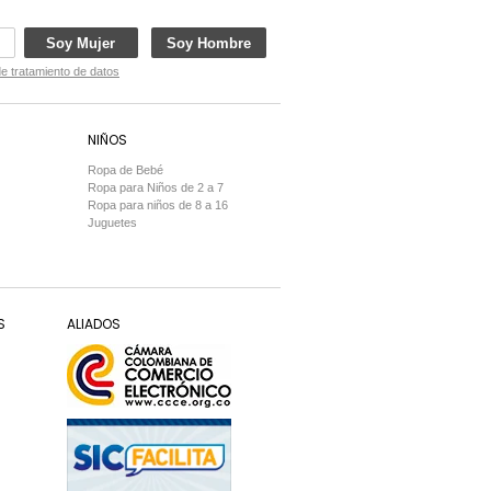
Soy Mujer
Soy Hombre
de tratamiento de datos
NIÑOS
Ropa de Bebé
Ropa para Niños de 2 a 7
Ropa para niños de 8 a 16
Juguetes
S
ALIADOS