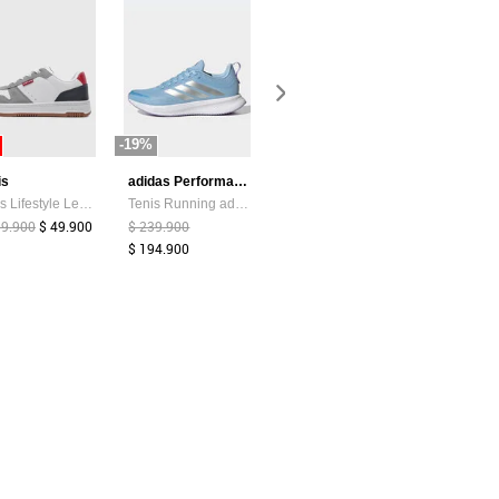
-19%
-85%
-44%
is
adidas Performance
Atypical
Tenis Lifestyle Levi's Drive Lo Blanco
Tenis Running adidas Performance Runblaze Celeste
Camiseta Mujer Chocolate Atypical 113737
99.900
$ 49.900
$ 239.900
$ 39.374
$ 6.000
$ 159.900
$ 194.900