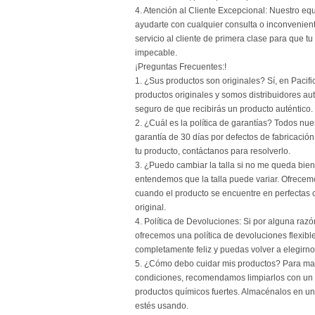
4. Atención al Cliente Excepcional: Nuestro eq
ayudarte con cualquier consulta o inconvenien
servicio al cliente de primera clase para que 
impecable.
¡Preguntas Frecuentes:!
1. ¿Sus productos son originales? Sí, en Paci
productos originales y somos distribuidores au
seguro de que recibirás un producto auténtico.
2. ¿Cuál es la política de garantías? Todos nu
garantía de 30 días por defectos de fabricació
tu producto, contáctanos para resolverlo.
3. ¿Puedo cambiar la talla si no me queda bien
entendemos que la talla puede variar. Ofrecem
cuando el producto se encuentre en perfectas
original.
4. Política de Devoluciones: Si por alguna razó
ofrecemos una política de devoluciones flexib
completamente feliz y puedas volver a elegirno
5. ¿Cómo debo cuidar mis productos? Para man
condiciones, recomendamos limpiarlos con un 
productos químicos fuertes. Almacénalos en un
estés usando.