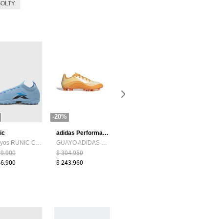
GOLTY
-20%
ic
adidas Performance
adidas Performance
Guayos RUNIC Copper TF Celeste
GUAYO ADIDAS UNISEXO JQ0945 F50 CLUB MESS Talla 9.5
GUAYO ADIDAS UNISEXO JR9051 F50 CLUB Talla 9
59.900
$ 304.950
$ 299.950
$ 599.900
46.900
$ 243.960