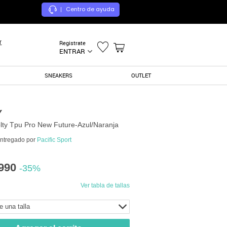
Centro de ayuda
|
r
Registrate
ENTRAR
SNEAKERS
OUTLET
Y
ty Tpu Pro New Future-Azul/Naranja
entregado por
Pacific Sport
990
-35%
Ver tabla de tallas
e una talla