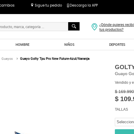
 cambios
Sigue tu pedido
Descarga la APP
¿Dónde quieres recibi
tus productos?
HOMBRE
NIÑOS
DEPORTES
Guayos
Guayo Golty Tpu Pro New Future-Azul/Naranja
GOLT
Guayo Gol
Vendido y 
$ 169.990
$ 109.
TALLAS
Seleccion