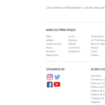
¡Suscríbete al Newsletter! y recibe descuen
MARCAS PRINCIPALES
Nike
Levi's
Timberland
adidas
Nautica
Us Polo Ass
Under Armour
Diesel
Beverly Hills
Asics
Converse
Invicta
Brahma
Quiksilver
Casio
Alpinestars
Oakley
SÍGUENOS EN
ACERCA DE
Nosotros
Términos y 
Aviso de Cu
Política de P
Política de 
Política de 
Trabaja con
Registro