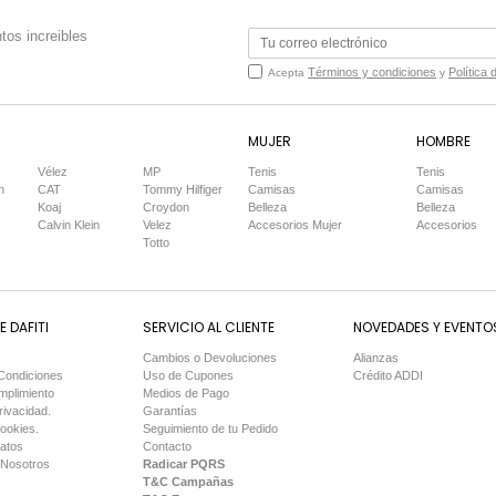
tos increibles
Términos y condiciones
Política 
Acepta
y
MUJER
HOMBRE
Vélez
MP
Tenis
Tenis
n
CAT
Tommy Hilfiger
Camisas
Camisas
Koaj
Croydon
Belleza
Belleza
Calvin Klein
Velez
Accesorios Mujer
Accesorios
Totto
 DAFITI
SERVICIO AL CLIENTE
NOVEDADES Y EVENTO
Cambios o Devoluciones
Alianzas
Condiciones
Uso de Cupones
Crédito ADDI
mplimiento
Medios de Pago
rivacidad.
Garantías
Cookies.
Seguimiento de tu Pedido
Datos
Contacto
 Nosotros
Radicar PQRS
T&C Campañas