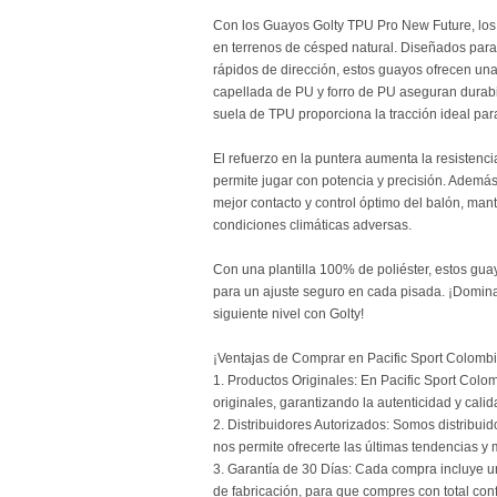
Con los Guayos Golty TPU Pro New Future, los
en terrenos de césped natural. Diseñados para
rápidos de dirección, estos guayos ofrecen una
capellada de PU y forro de PU aseguran durabi
suela de TPU proporciona la tracción ideal par
El refuerzo en la puntera aumenta la resistenci
permite jugar con potencia y precisión. Ademá
mejor contacto y control óptimo del balón, man
condiciones climáticas adversas.
Con una plantilla 100% de poliéster, estos g
para un ajuste seguro en cada pisada. ¡Domina 
siguiente nivel con Golty!
¡Ventajas de Comprar en Pacific Sport Colombi
1. Productos Originales: En Pacific Sport Col
originales, garantizando la autenticidad y calid
2. Distribuidores Autorizados: Somos distribuid
nos permite ofrecerte las últimas tendencias y
3. Garantía de 30 Días: Cada compra incluye u
de fabricación, para que compres con total con