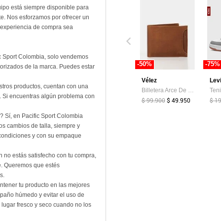
uipo está siempre disponible para
te. Nos esforzamos por ofrecer un
tu experiencia de compra sea
fic Sport Colombia, solo vendemos
-50%
-75%
torizados de la marca. Puedes estar
Vélez
Lev
estros productos, cuentan con una
Billetera Arce De Cuero Para Hombre Tarjetero Extraible Billetera Arce De Cuero Para Hombre Tarjetero Extraible Miel VÉLEZ
n. Si encuentras algún problema con
$ 99.900
$ 49.950
$ 1
? Sí, en Pacific Sport Colombia
os cambios de talla, siempre y
 condiciones y con su empaque
n no estás satisfecho con tu compra,
le. Queremos que estés
s.
tener tu producto en las mejores
paño húmedo y evitar el uso de
 lugar fresco y seco cuando no los