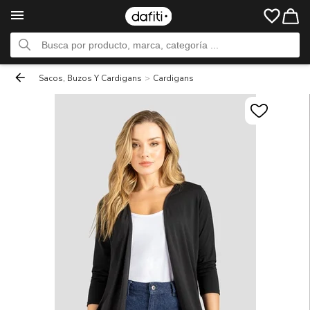
Sacos, Buzos Y Cardigans
>
Cardigans