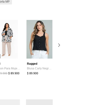
orta MP
-29%
H
Ragged
Vikats
Croydon
Bluson Para Mujer. Negro Marca L&H Ref. 2J601004
Blusa Carly Negro Ragged Pf11113090
BLUSA VIKATS MUJER AG7844 NEGRO Talla 12
09.900
$ 89.900
$ 89.900
$ 99.900
$ 84.990