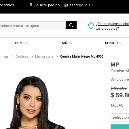
 cambios
Sigue tu pedido
Descarga la APP
¿Dónde quieres recibi
tus productos?
HOMBRE
NIÑOS
DEPORTES
amisas
Camisas
Manga corta
Camisa Mujer Negro Mp 4500
MP
Camisa M
Vendido y 
$ 99.599
$ 59.8
TALLAS
Seleccion