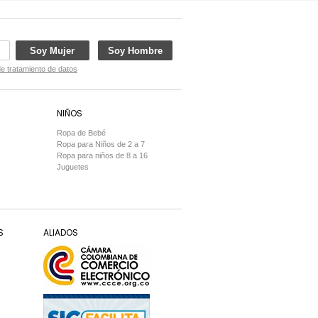
Soy Mujer
Soy Hombre
de tratamiento de datos
NIÑOS
Ropa de Bebé
Ropa para Niños de 2 a 7
Ropa para niños de 8 a 16
Juguetes
S
ALIADOS