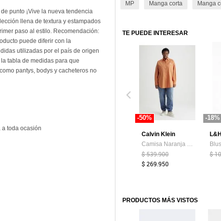
MP
Manga corta
Manga c
do de punto ¡Vive la nueva tendencia
ección llena de textura y estampados
primer paso al estilo. Recomendación:
TE PUEDE INTERESAR
oducto puede diferir con la
idas utilizadas por el país de origen
la tabla de medidas para que
or como pantys, bodys y cacheteros no
-50%
-18%
 a toda ocasión
Calvin Klein
L&
Camisa Naranja Oversize Con Logo Calvin Klein
$ 539.900
$ 1
$ 269.950
PRODUCTOS MÁS VISTOS