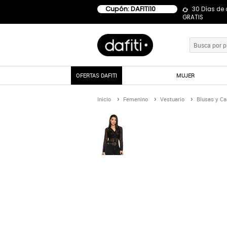
Cupón: DAFITI10
30 Días de
GRATIS
OFERTAS DAFITI
MUJER
Inicio
Femenino
Vestuario
Blusas y C