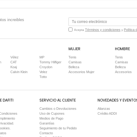
tos increibles
Términos y condiciones
Política 
Acepta
y
MUJER
HOMBRE
Vélez
MP
Tenis
Tenis
n
CAT
Tommy Hilfiger
Camisas
Camisas
Koaj
Croydon
Belleza
Belleza
Calvin Klein
Velez
Accesorios Mujer
Accesorios
Totto
 DAFITI
SERVICIO AL CLIENTE
NOVEDADES Y EVENTO
Cambios o Devoluciones
Alianzas
Condiciones
Uso de Cupones
Crédito ADDI
mplimiento
Medios de Pago
rivacidad.
Garantías
Cookies.
Seguimiento de tu Pedido
Datos
Contacto