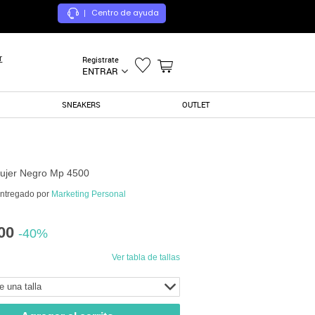
Centro de ayuda
|
r
Registrate
ENTRAR
SNEAKERS
OUTLET
ujer Negro Mp 4500
entregado por
Marketing Personal
00
-40%
Ver tabla de tallas
e una talla