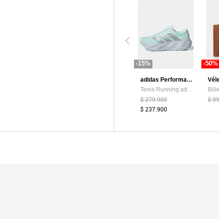
-15%
-50%
adidas Performance
Vél
Tenis Running adidas Performance Galaxy 8 Verde Menta
$ 279.900
$ 9
$ 237.900