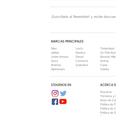
¡Suscríbete al Newsletter! y recibe descuen
MARCAS PRINCIPALES
Nike
Levi's
Timberland
adidas
Nautica
Us Polo Ass
Under Armour
Diesel
Beverly Hills
Asics
Converse
Invicta
Brahma
Quiksilver
Casio
Alpinestars
Oakley
SÍGUENOS EN
ACERCA DE
Nosotros
Términos y 
Aviso de Cu
Política de P
Política de 
Política de 