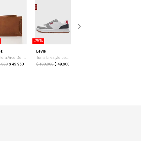
-75%
-19%
-85%
ez
Levis
adidas Performance
Atypical
Billetera Arce De Cuero Para Hombre Tarjetero Extraible Billetera Arce De Cuero Para Hombre Tarjetero Extraible Miel VÉLEZ
Tenis Lifestyle Levi's Drive Lo Blanco
Tenis Running adidas Performance Runblaze Celeste
9.900
$ 49.950
$ 199.900
$ 49.900
$ 239.900
$ 39.374
$ 194.900