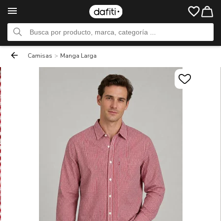
Camisas
>
Manga Larga