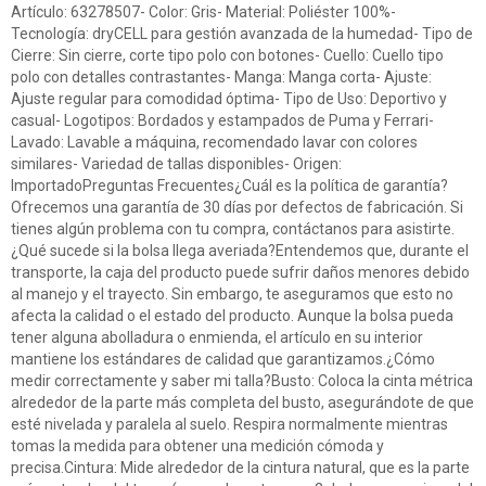
Artículo: 63278507- Color: Gris- Material: Poliéster 100%-
Tecnología: dryCELL para gestión avanzada de la humedad- Tipo de
Cierre: Sin cierre, corte tipo polo con botones- Cuello: Cuello tipo
polo con detalles contrastantes- Manga: Manga corta- Ajuste:
Ajuste regular para comodidad óptima- Tipo de Uso: Deportivo y
casual- Logotipos: Bordados y estampados de Puma y Ferrari-
Lavado: Lavable a máquina, recomendado lavar con colores
similares- Variedad de tallas disponibles- Origen:
ImportadoPreguntas Frecuentes¿Cuál es la política de garantía?
Ofrecemos una garantía de 30 días por defectos de fabricación. Si
tienes algún problema con tu compra, contáctanos para asistirte.
¿Qué sucede si la bolsa llega averiada?Entendemos que, durante el
transporte, la caja del producto puede sufrir daños menores debido
al manejo y el trayecto. Sin embargo, te aseguramos que esto no
afecta la calidad o el estado del producto. Aunque la bolsa pueda
tener alguna abolladura o enmienda, el artículo en su interior
mantiene los estándares de calidad que garantizamos.¿Cómo
medir correctamente y saber mi talla?Busto: Coloca la cinta métrica
alrededor de la parte más completa del busto, asegurándote de que
esté nivelada y paralela al suelo. Respira normalmente mientras
tomas la medida para obtener una medición cómoda y
precisa.Cintura: Mide alrededor de la cintura natural, que es la parte