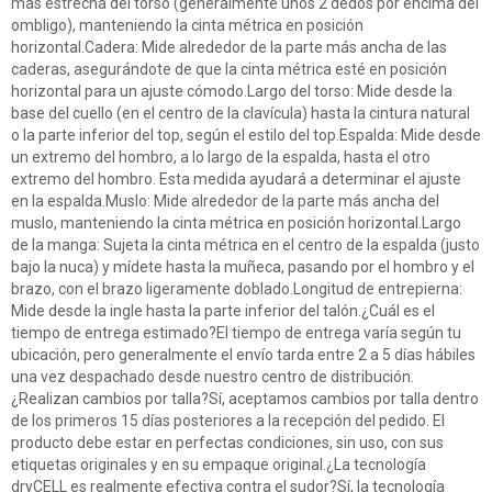
más estrecha del torso (generalmente unos 2 dedos por encima del
ombligo), manteniendo la cinta métrica en posición
horizontal.Cadera: Mide alrededor de la parte más ancha de las
caderas, asegurándote de que la cinta métrica esté en posición
horizontal para un ajuste cómodo.Largo del torso: Mide desde la
base del cuello (en el centro de la clavícula) hasta la cintura natural
o la parte inferior del top, según el estilo del top.Espalda: Mide desde
un extremo del hombro, a lo largo de la espalda, hasta el otro
extremo del hombro. Esta medida ayudará a determinar el ajuste
en la espalda.Muslo: Mide alrededor de la parte más ancha del
muslo, manteniendo la cinta métrica en posición horizontal.Largo
de la manga: Sujeta la cinta métrica en el centro de la espalda (justo
bajo la nuca) y mídete hasta la muñeca, pasando por el hombro y el
brazo, con el brazo ligeramente doblado.Longitud de entrepierna:
Mide desde la ingle hasta la parte inferior del talón.¿Cuál es el
tiempo de entrega estimado?El tiempo de entrega varía según tu
ubicación, pero generalmente el envío tarda entre 2 a 5 días hábiles
una vez despachado desde nuestro centro de distribución.
¿Realizan cambios por talla?Sí, aceptamos cambios por talla dentro
de los primeros 15 días posteriores a la recepción del pedido. El
producto debe estar en perfectas condiciones, sin uso, con sus
etiquetas originales y en su empaque original.¿La tecnología
dryCELL es realmente efectiva contra el sudor?Sí, la tecnología