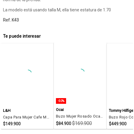
La modelo está usando talla M, ella tiene estatura de 1.70
Ref. K43
Te puede interesar
-50%
Ocai
L&H
Tommy Hilfige
Buzo Mujer Rosado Ocai SM005
Capa Para Mujer Cafe Marca L&H Ref. 4E434101
$169.900
$84.900
$149.900
$449.900