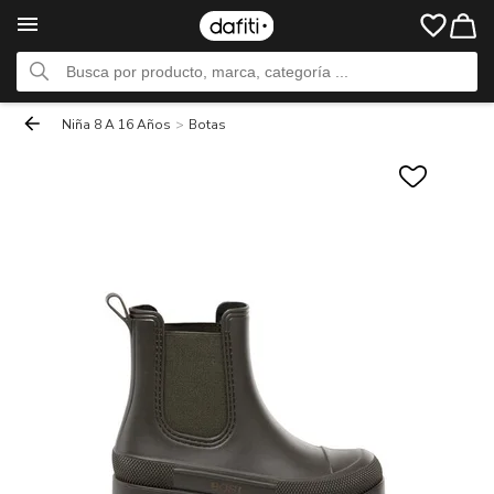
Niña 8 A 16 Años
>
Botas