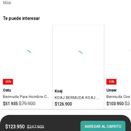
tibia
Te puede interesar
-35%
-50%
Ostu
Unser
Koaj
Bermuda Para Hombre Color Azul Marca Ostu #60100387
KOAJ BERMUDA KOAJ 32957 LOOSE 2/26
$79.900
$2
$51.935
$103.950
$126.900
$123.950
$247.900
AGREGAR AL CARRITO