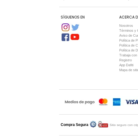
SÍGUENOS EN
ACERCA DE
Nosotros
Términos y 
Aviso de Cu
Política de P
Política de 
Política de 
Trabaja con
Registro
App Dafiti
Mapa de siti
Compra Segura
Compra asegurada por
Sitio seguro con cr
Comodo