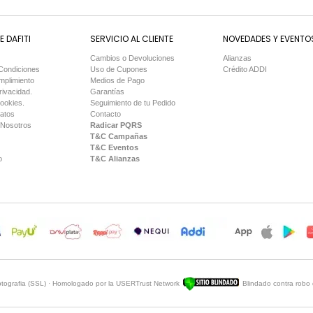
 DAFITI
SERVICIO AL CLIENTE
NOVEDADES Y EVENTO
Cambios o Devoluciones
Alianzas
Condiciones
Uso de Cupones
Crédito ADDI
mplimiento
Medios de Pago
rivacidad.
Garantías
Cookies.
Seguimiento de tu Pedido
Datos
Contacto
 Nosotros
Radicar PQRS
T&C Campañas
T&C Eventos
o
T&C Alianzas
iptografia (SSL) · Homologado por la USERTrust Network
Blindado contra robo 
Sitio Blindado