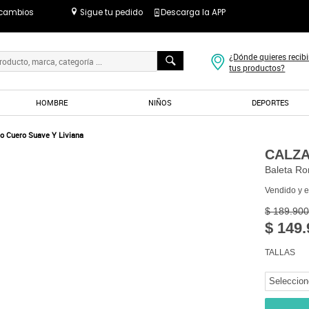
 cambios
Sigue tu pedido
Descarga la APP
¿Dónde quieres recibi
tus productos?
HOMBRE
NIÑOS
DEPORTES
o Cuero Suave Y Liviana
CALZ
Baleta Ro
Vendido y 
$ 189.900
$ 149.
TALLAS
Seleccion