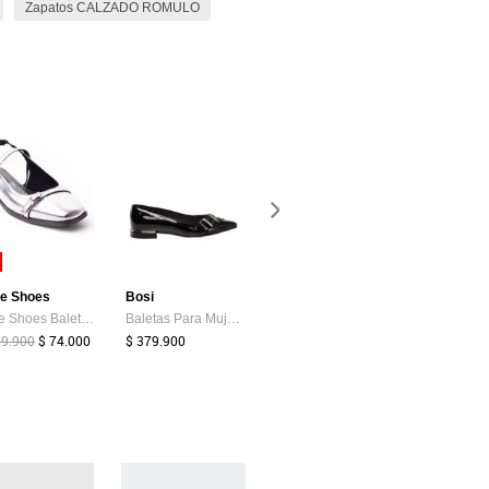
Zapatos CALZADO ROMULO
-22%
ce Shoes
Bosi
Beira Rio
Bosi
Price Shoes Baletas Moda Mujeres 182BE912PLATA
Baletas Para Mujer Conni Negro Bosi
Baleta Verniz Neo Beige Beira Rio
09.900
$ 74.000
$ 379.900
$ 89.900
$ 69.900
$ 389.900