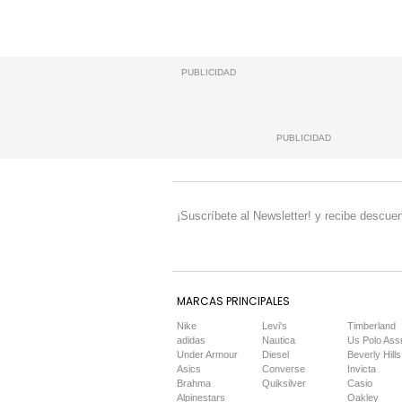
PUBLICIDAD
PUBLICIDAD
¡Suscríbete al Newsletter! y recibe descuen
MARCAS PRINCIPALES
Nike
Levi's
Timberland
adidas
Nautica
Us Polo Ass
Under Armour
Diesel
Beverly Hills
Asics
Converse
Invicta
Brahma
Quiksilver
Casio
Alpinestars
Oakley