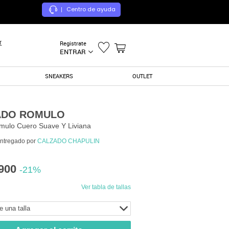
Centro de ayuda
|
r
Registrate
ENTRAR
SNEAKERS
OUTLET
ADO ROMULO
mulo Cuero Suave Y Liviana
entregado por
CALZADO CHAPULIN
900
-21%
Ver tabla de tallas
e una talla