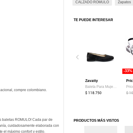
CALZADO ROMULO
Zapatos
TE PUEDE INTERESAR
-33%
Zavatty
Pri
Baleta Para Mujer 1813-Z147 NEGRO ZAVATTY
nacional, compre colombiano.
$ 118.750
$ 1
las baletas ROMULO! Cada par de
PRODUCTOS MÁS VISTOS
sanía, cuidadosamente elaborada con
e el máximo confort y estilo.