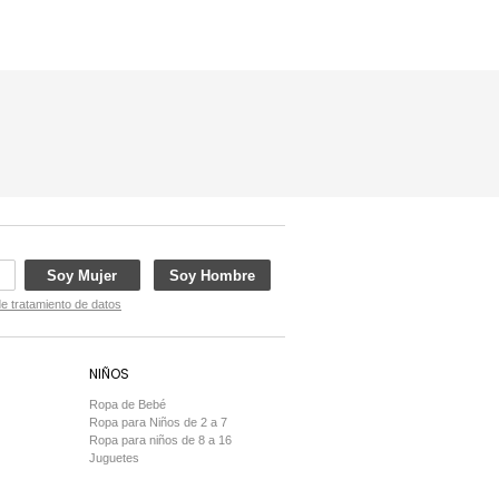
Soy Mujer
Soy Hombre
de tratamiento de datos
NIÑOS
Ropa de Bebé
Ropa para Niños de 2 a 7
Ropa para niños de 8 a 16
Juguetes