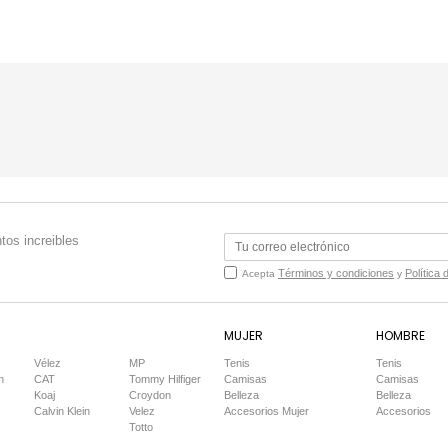
tos increibles
Términos y condiciones
Política 
Acepta
y
MUJER
HOMBRE
Vélez
MP
Tenis
Tenis
n
CAT
Tommy Hilfiger
Camisas
Camisas
Koaj
Croydon
Belleza
Belleza
Calvin Klein
Velez
Accesorios Mujer
Accesorios
Totto