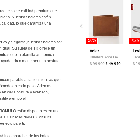
roductos de calidad premium que
ombiana. Nuestras baletas están
 calidad, lo que garantiza una
-50%
-75%
tivo y elegante, nuestras baletas son
 igual. Su suela de TR ofrece un
Vélez
Lev
ntras que la plantilla anatómica
Billetera Arce De Cuero Para Hombre Tarjetero Extraible Billetera Arce De Cuero Para Hombre Tarjetero Extraible Miel VÉLEZ
s, ayudando a mantener una postura
$ 99.900
$ 49.950
$ 1
incomparable al tacto, mientras que
 y cómodo en cada paso. Además,
ja en cada costura y acabado,
stilo atemporal.
as ROMULO están disponibles en una
te a tus necesidades. Consulta
erfecto para ti.
dad incomparable de las baletas