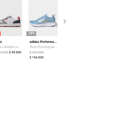
-19%
-87%
-44%
is
adidas Performance
Atypical
Tenis Lifestyle Levi's Drive Lo Blanco
Tenis Running adidas Performance Runblaze Celeste
Camiseta Mujer Chocolate Atypical 113737
99.900
$ 49.900
$ 239.900
$ 39.374
$ 5.200
$ 159.900
$ 194.900