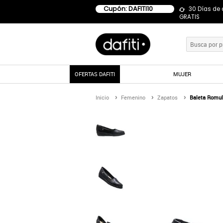
Cupón: DAFITI10
30 Días de
GRATIS
OFERTAS DAFITI
MUJER
Inicio
Femenino
Zapatos
Baleta Romul