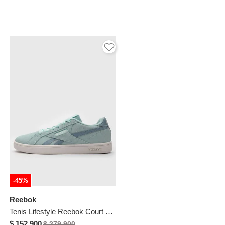
-45%
Reebok
Tenis Lifestyle Reebok Court Retro Menta
$ 152.900
$ 279.900