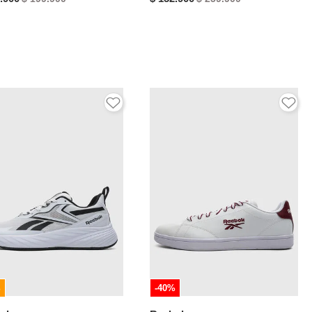
%
-40%