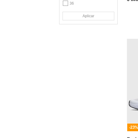
36
BULL TERRIER
36½
Calvin Klein
Aplicar
37
CALZADO ROMULO
37½
CALZARISTY
38
CAT
38½
Champion
39
Colegial by Croydon
39½
Cole Haan
40
Columbia
40½
COMERCIALIZADORA
HERREROS SAS
41
Comfort
41½
Comfort Plus By
42
Predictions
42½
Converse
-23
US 7
Coolway
US 7.5