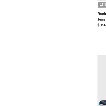
-17
Fioni
Flabelus
Reeb
FLY UP
$ 156
Generic
GERAL'S
Goodyear
GOTCHA
GRENDENE
Guess
Herreros
Hunters Bay
Hush Puppies
Ipanema
Jordan
Kanna & Co