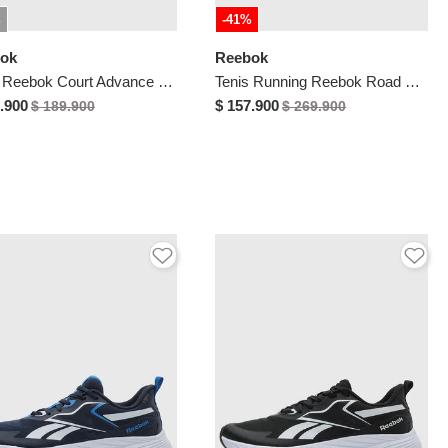
%
-41%
ok
Reebok
Tenis Reebok Court Advance Vulc Azul
Tenis Running Reebok Road Strider Negro
.900
$ 157.900
$ 189.900
$ 269.900