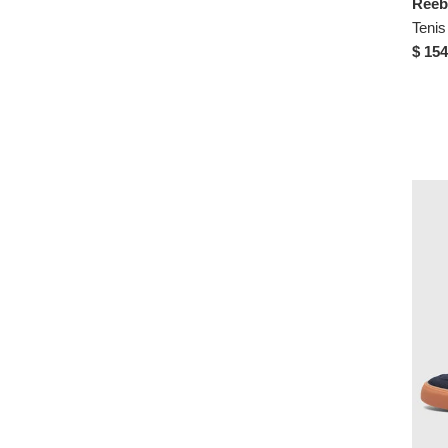
Reeb
Crocs
US 8
Cross Trekkers
$ 154
US 8.5
Croydon
US 9
Dafiti
US 9.5
Derek
US 10
Dexter
Diesel
Disney
Dockers
DREAMER
Ecko
ECOALF
Everlast
FACE 2 FACE
Face2Face
Fila