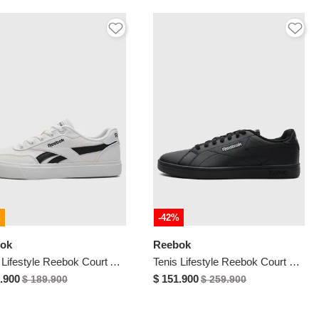
%
-42%
ok
Reebok
Tenis Lifestyle Reebok Court Advance Vulc Blanco
Tenis Lifestyle Reebok Court Clean Negro
.900
$ 151.900
$ 189.900
$ 259.900