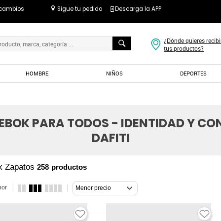
 cambios
Sigue tu pedido
Descarga la APP
¿Dónde quieres recibi
tus productos?
HOMBRE
NIÑOS
DEPORTES
EEBOK PARA TODOS - IDENTIDAD Y CO
DAFITI
k Zapatos
258
productos
por
Menor precio