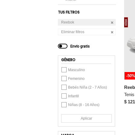
TUS FILTROS
Reebok
Eliminar filtros
Envío gratis
GÉNERO
Masculino
-50
Femenino
Reeb
Bebés Niña (2 - 7 Años)
Infantil
$ 121
Niñas (8 - 16 Años)
Aplicar