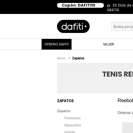
Cupón: DAFITI10
30 Días de
GRATIS
OFERTAS DAFITI
MUJER
Inicio
Zapatos
TENIS R
Reebo
ZAPATOS
Zapatos
Ordenar 
Femenino
Masculino
Infantil