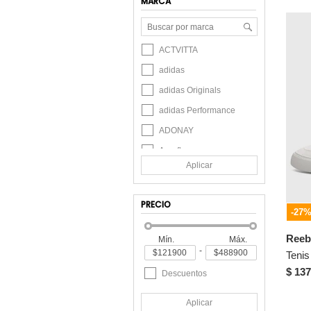
MARCA
ACTVITTA
adidas
adidas Originals
adidas Performance
ADONAY
Aeroflex
Aplicar
Airwalk
ALFONSO SANTAMARIA
PRECIO
American Eagle
-27
Asics
Reeb
Mín.
Máx.
-
AVIA
$ 137
Azaleia
Descuentos
Ballerinas
Aplicar