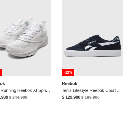
%
-32%
ok
Reebok
Tenis Running Reebok Xt Sprinter 2.0 Blanco
Tenis Lifestyle Reebok Court Advance Vulc Azul
.900
$ 129.900
$ 244.900
$ 189.900