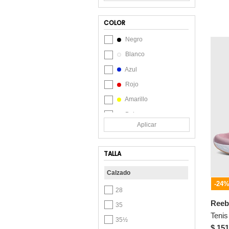
Bambino
Bata
COLOR
BATA COMFIT
Negro
BATA INDUSTRIALS
Blanco
BATA RED LABEL
Azul
Beira Rio
Rojo
Betsy
Amarillo
BLACK JACK
Beige
BONT
Aplicar
Gris
Bosi
Lila
Bosi Bambino
TALLA
Marrón
Brahma
Calzado
Naranja
Brash
-24
Rosa
28
BR Sport
Reeb
Verde
35
Bubble Gummers
Violeta
35½
Bubblegummers
$ 151