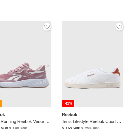
%
-41%
ok
Reebok
Tenis Running Reebok Verse Violeta
Tenis Lifestyle Reebok Court Clean Blanco
.900
$ 152.900
$ 199.900
$ 259.900