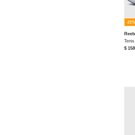
Keddo
Kenneth Cole
King pieces
-21
Koaj
Reeb
Lacoste
LA GEAR
$ 158
Levis
LICENSES DISNEY
LICENSES MARVEL
Los Gomosos
Lower East Side
LUSSIO
M&M
Maniqueo
Mario Hernández
Marketing Personal