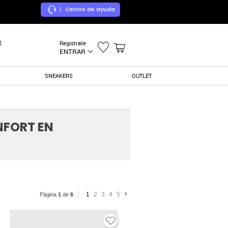
Centro de ayuda
|
r
Registrate
ENTRAR
SNEAKERS
OUTLET
NFORT EN
1
2
3
4
5
Página
1
de
6