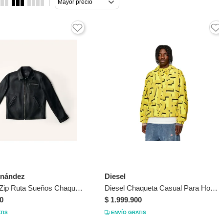
Mayor precio
rnández
Diesel
Chaqueta Zip Ruta Sueños Chaqueta Zip Ruta Sueños Talla 44
Diesel Chaqueta Casual Para Hombre J-Jass-Mon-Print Diesel
0
$ 1.999.900
TIS
ENVÍO GRATIS