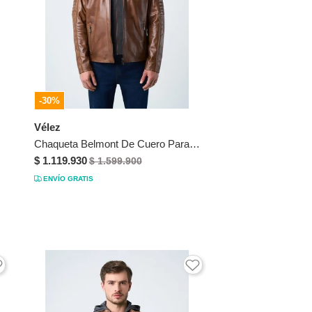
-30%
Vélez
Chaqueta Belmont De Cuero Para Hombre Capucha Y Pechera Chaqueta Belmont De Cuero Para Hombre Capucha Y Pechera Miel S VÉLEZ
$ 1.119.930
$ 1.599.900
ENVÍO GRATIS