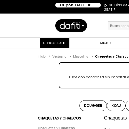
Cupón: DAFITI10
30 Días de
GRATIS
OFERTAS DAFITI
MUJER
Inicio
Vestuario
Masculino
Chaquetas y Chaleco
Luce con confianza sin importar 
DOUGGER
KOAJ
Chaquetas 
CHAQUETAS Y CHALECOS
Chaquetas y Chalecos