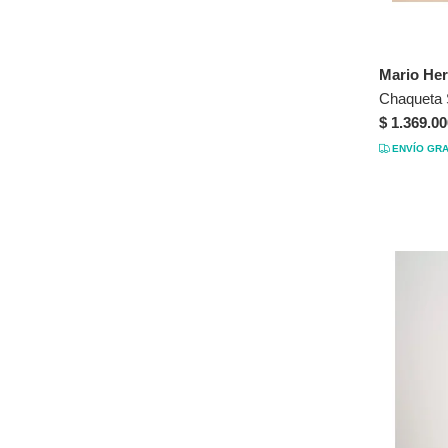
Talla Única
Mario He
$ 1.369.00
ENVÍO GRA