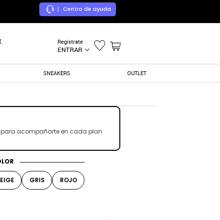
Centro de ayuda
|
r
Registrate
ENTRAR
SNEAKERS
OUTLET
les para acompañarte en cada plan
OLOR
EIGE
GRIS
ROJO