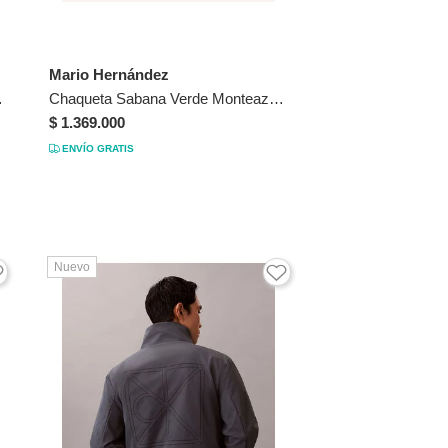
Mario Hernández
eazul Talla S
Chaqueta Sabana Verde Monteazul Chaqueta Sabana Verde Monteazul Talla S
$ 1.369.000
ENVÍO GRATIS
Nuevo