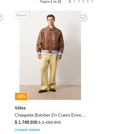
1
2
3
4
5
Página
1
de
21
Nuevo
-30%
Vélez
Chaqueta Bomber En Cuero Envejecido Para Hombre Chaqueta Bomber En Cuero Envejecido Para Hombre Cafe XXXL VÉLEZ
$ 1.749.930
$ 2.499.900
ENVÍO GRATIS