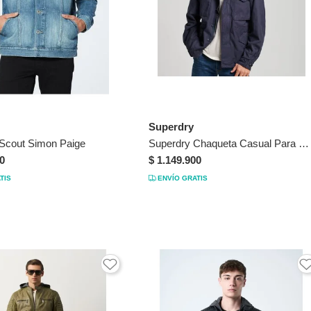
Superdry
Scout Simon Paige
Superdry Chaqueta Casual Para Hombre Merchant Field Cotton Superdry
0
$ 1.149.900
TIS
ENVÍO GRATIS