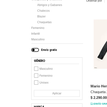
Ordenar por
Abrigos y Gabanes
Chalecos
Blazer
Chaquetas
Femenino
Infantil
Masculino
Envío gratis
GÉNERO
Masculino
Femenino
Unisex
Mario He
Aplicar
$ 2.290.00
ENVÍO GRA
MARCA