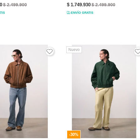
0
$ 1.749.930
$ 2.499.900
$ 2.499.900
TIS
ENVÍO GRATIS
Nuevo
-30%