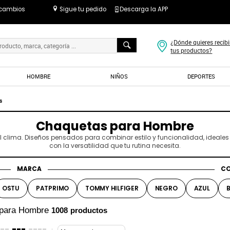
 cambios
Sigue tu pedido
Descarga la APP
¿Dónde quieres recibi
tus productos?
HOMBRE
NIÑOS
DEPORTES
s
Chaquetas para Hombre
el clima. Diseños pensados para combinar estilo y funcionalidad, idea
con la versatilidad que tu rutina necesita.
MARCA
C
OSTU
PATPRIMO
TOMMY HILFIGER
NEGRO
AZUL
B
para Hombre
1008
productos