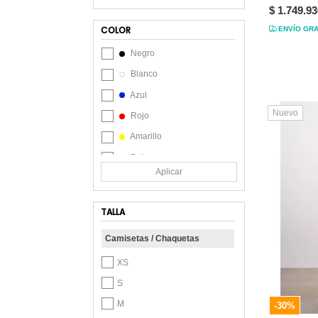
$ 1.749.93
GAS
COLOR
ENVÍO GRA
Gef
Negro
Giive
Blanco
GROGGY
Azul
Koaj
Nuevo
Rojo
L&H
Amarillo
Levis
Beige
Mario Hernández
Aplicar
Café
Masherland
Celeste
Merrell
TALLA
Chocolate
MP
Camisetas / Chaquetas
Crudo
Nautica
Gris
XS
ON RUNNING
Lila
S
Ostu
Marrón
M
-30%
PAIGE