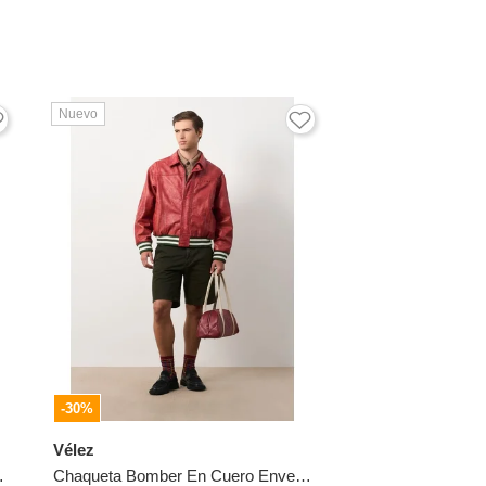
Nuevo
-30%
Vélez
ara Hombre Multicolor L VÉLEZ
Chaqueta Bomber En Cuero Envejecido Para Hombre Chaqueta Bomber En Cuero Envejecido Para Hombre Rojo XS VÉLEZ