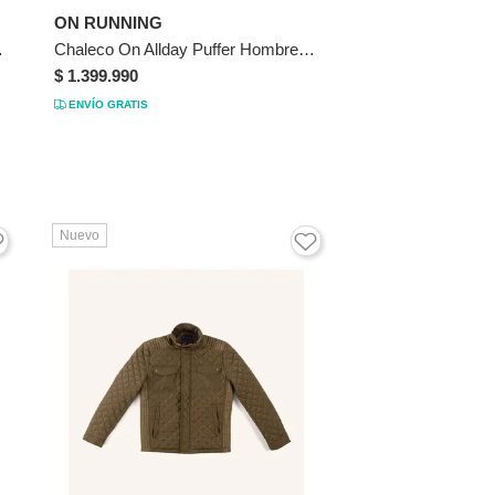
ON RUNNING
Verde Oliva XL VÉLEZ
Chaleco On Allday Puffer Hombre 1MF30360553 Negro
$ 1.399.990
ENVÍO GRATIS
Nuevo