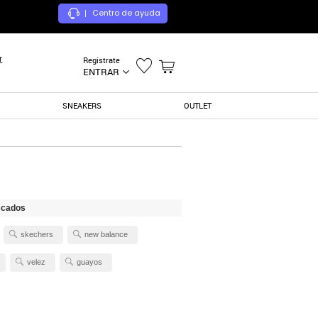
Centro de ayuda
|
r
Registrate
ENTRAR
SNEAKERS
OUTLET
scados
skechers
new balance
velez
guayos