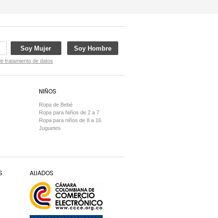
Soy Mujer
Soy Hombre
de tratamiento de datos
NIÑOS
Ropa de Bebé
Ropa para Niños de 2 a 7
Ropa para niños de 8 a 16
Juguetes
S
ALIADOS