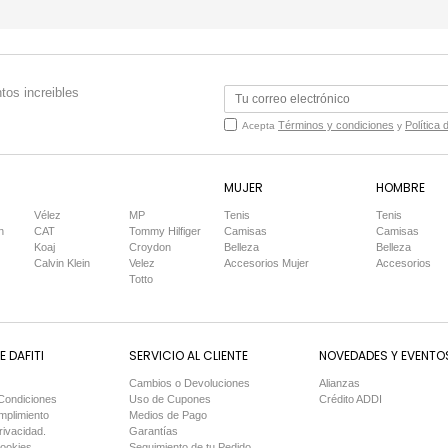
tos increibles
Términos y condiciones
Política 
Acepta
y
MUJER
HOMBRE
Vélez
MP
Tenis
Tenis
n
CAT
Tommy Hilfiger
Camisas
Camisas
Koaj
Croydon
Belleza
Belleza
Calvin Klein
Velez
Accesorios Mujer
Accesorios
Totto
 DAFITI
SERVICIO AL CLIENTE
NOVEDADES Y EVENTO
Cambios o Devoluciones
Alianzas
Condiciones
Uso de Cupones
Crédito ADDI
mplimiento
Medios de Pago
rivacidad.
Garantías
Cookies.
Seguimiento de tu Pedido