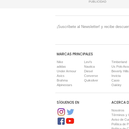
PUBLICIDAD
¡Suscríbete al Newsletter! y recibe descuen
MARCAS PRINCIPALES
Nike
Levi's
Timberland
adidas
Nautica
Us Polo Ass
Under Armour
Diesel
Beverly Hills
Asics
Converse
Invicta
Brahma
Quiksilver
Casio
Alpinestars
Oakley
SÍGUENOS EN
ACERCA DE
Nosotros
Términos y 
Aviso de Cu
Política de P
Política de 