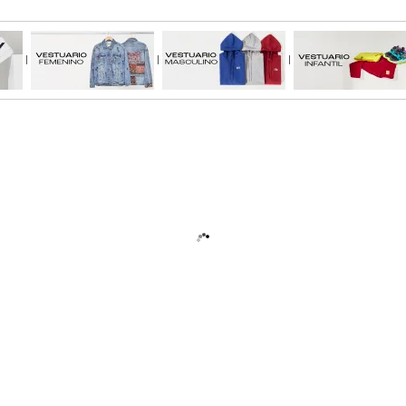
|
|
|