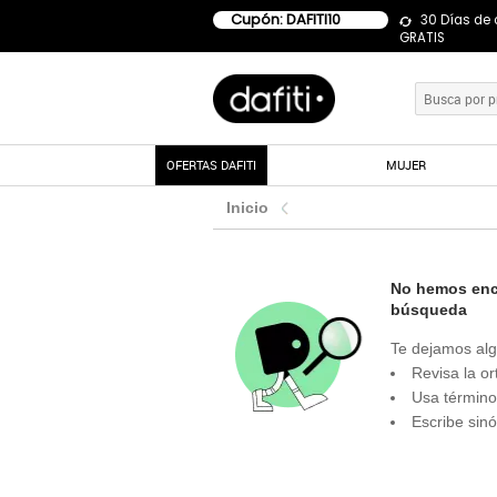
Cupón: DAFITI10
30 Días de
GRATIS
OFERTAS DAFITI
MUJER
Inicio
No hemos enco
búsqueda
Te dejamos alg
Revisa la or
Usa término
Escribe sin