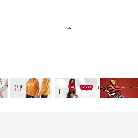
|
|
|