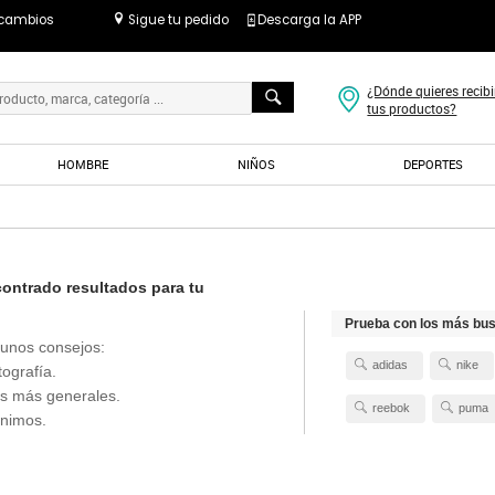
 cambios
Sigue tu pedido
Descarga la APP
¿Dónde quieres recibi
tus productos?
HOMBRE
NIÑOS
DEPORTES
ntrado resultados para tu
Prueba con los más bu
unos consejos:
adidas
nike
tografía.
s más generales.
reebok
puma
ónimos.