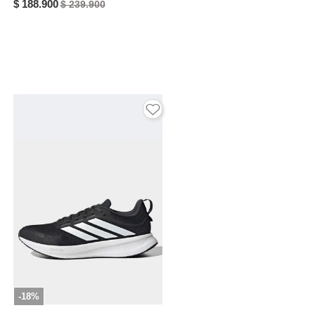
$ 188.900
$ 239.900
-18%