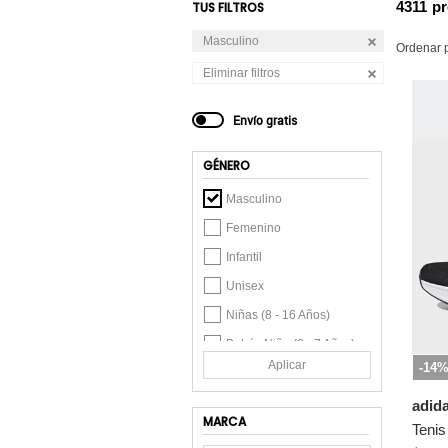
4311
p
TUS FILTROS
Masculino
Ordenar 
Eliminar filtros
Envío gratis
GÉNERO
Masculino
Femenino
Infantil
Unisex
Niñas (8 - 16 Años)
Bebés Niña (2 - 7 Años)
Aplicar
-14
Niños (8 - 16 Años)
Bebés Niño (2 - 7 Años)
adid
MARCA
Unisex Infantil