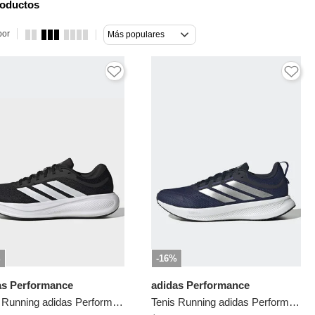
roductos
por
Más populares
%
-16%
as Performance
adidas Performance
Tenis Running adidas Performance Response Runner 2 Negro
Tenis Running adidas Performance Runblaze Azul