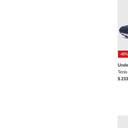
XS
S
M
L
XL
XXL
2XL
-40
3XL
Unde
4XL
Accesorios
$ 233
8
9
10
42
L-XL