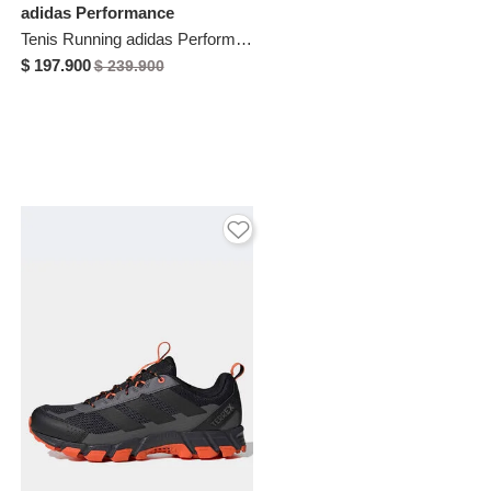
adidas Performance
Tenis Running adidas Performance Runfalcon 5 Negro
$ 197.900
$ 239.900