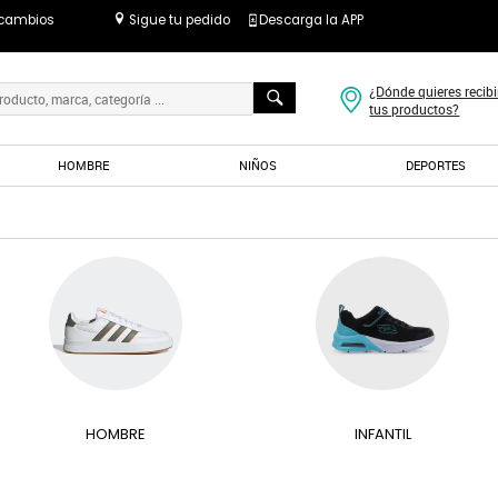
 cambios
Sigue tu pedido
Descarga la APP
¿Dónde quieres recibi
tus productos?
HOMBRE
NIÑOS
DEPORTES
HOMBRE
INFANTIL