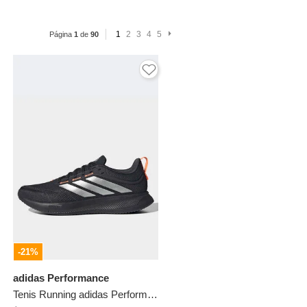
1
2
3
4
5
Página
1
de
90
-21%
adidas Performance
Tenis Running adidas Performance Runblaze Negro