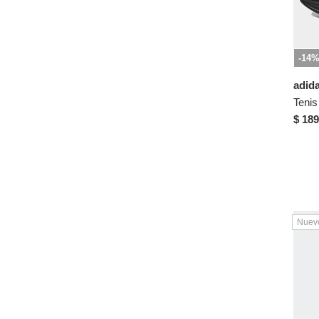
39
Natural
39½
Plateado
-14
40
Rosa
40½
Transparente
adid
41
Verde
$ 189
41½
Violeta
42
42½
43
43½
Nuev
44
44½
45
US 4
US 5