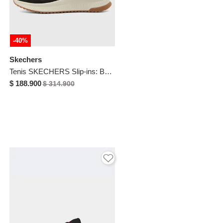
-40%
Skechers
Tenis SKECHERS Slip-ins: BOBS Sport Squad Chaos 4 Negro
$ 188.900
$ 314.900