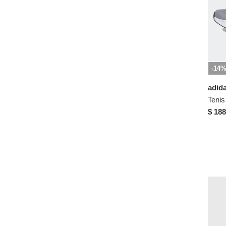
US 5.5
US 6
US 6.5
US 7
US 7.5
-14
US 8
adid
US 8.5
US 9
$ 188
US 9.5
US 10
US 10.5
US 11
US 12
US 13
Camisetas / Chaquetas