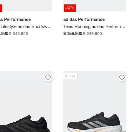
%
-37%
as Performance
adidas Performance
Tenis Lifestyle adidas Sportswear VL Court 00s Blanco
Tenis Running adidas Performance Ultra Energy Negro
.900
$ 156.900
$ 349.900
$ 249.900
Nuevo