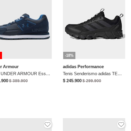
%
-18%
r Armour
adidas Performance
Tenis UNDER ARMOUR Essential Runner Azul
Tenis Senderismo adidas TERREX Rockadia Negro
.900
$ 245.900
$ 389.900
$ 299.900