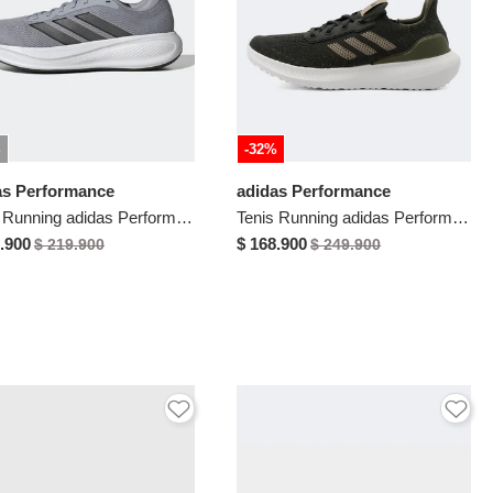
%
-32%
as Performance
adidas Performance
Tenis Running adidas Performance Response Runner 2 Gris
Tenis Running adidas Performance Ultra Energy Verde
.900
$ 168.900
$ 219.900
$ 249.900