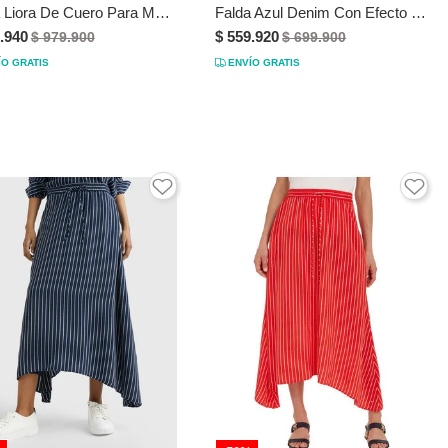
Falda Liora De Cuero Para Mujer Semi Ajustada Falda Liora De Cuero Para Mujer Semi Ajustada Negro 10 VÉLEZ
Falda Azul Denim Con Efecto Teñido Carpenter Calvin Klein
.940
$ 559.920
$ 979.900
$ 699.900
ÍO GRATIS
ENVÍO GRATIS