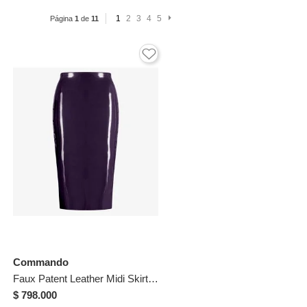
1
2
3
4
5
Página
1
de
11
Commando
Faux Patent Leather Midi Skirt Morada
$ 798.000