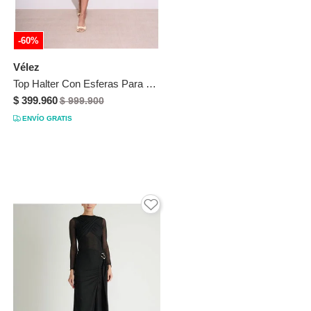
-60%
Vélez
Top Halter Con Esferas Para Mujer Rouge Top Halter Con Esferas Para Mujer Rouge Blanco 10 VÉLEZ
$ 399.960
$ 999.900
ENVÍO GRATIS