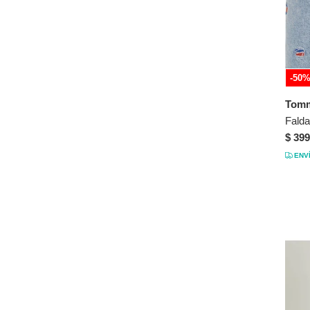
-50
Tomm
$ 399
ENV