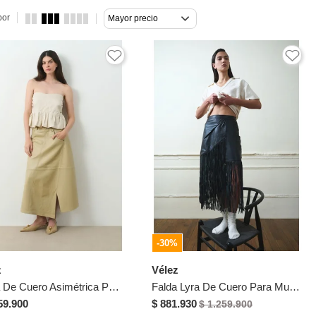
por
Mayor precio
-30%
z
Vélez
Falda De Cuero Asimétrica Para Mujer Cleo Falda De Cuero Asimétrica Para Mujer Cleo Beige 12 VÉLEZ
Falda Lyra De Cuero Para Mujer Silueta Wrap Falda Lyra De Cuero Para Mujer Silueta Wrap Negro 10 VÉLEZ
59.900
$ 881.930
$ 1.259.900