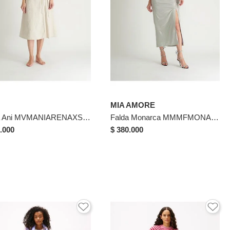
MIA AMORE
Falda Ani MVMANIARENAXS Beige
Falda Monarca MMMFMONARCASILVERM Plateado
.000
$ 380.000