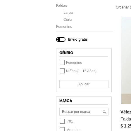
Faldas
Ordenar 
Larga
Corta
Femenino
Envío gratis
GÉNERO
Femenino
Niñas (8 - 16 Años)
Aplicar
MARCA
Véle
701
$ 1.2
Arequipe