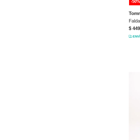
-50
12
Naranja
Tomm
14
Plateado
16
Rosa
$ 449
XS
Verde
ENV
S
Violeta
M
L
XL
XXL
26
27
28
29
30
31