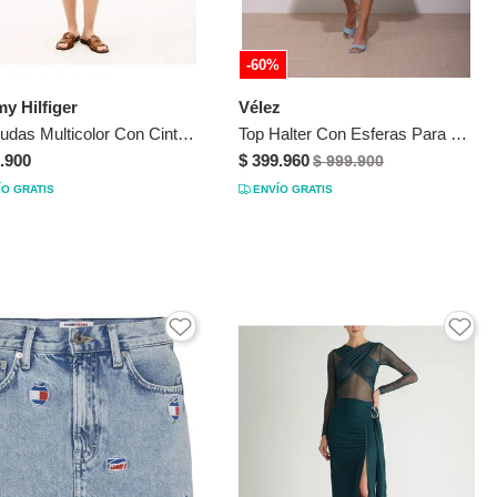
-60%
y Hilfiger
Vélez
Bermudas Multicolor Con Cinturón Tommy Hilfiger
Top Halter Con Esferas Para Mujer Rouge Top Halter Con Esferas Para Mujer Rouge Azul Claro 12 VÉLEZ
.900
$ 399.960
$ 999.900
ÍO GRATIS
ENVÍO GRATIS