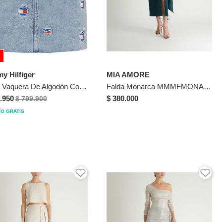
%
y Hilfiger
MIA AMORE
Falda Vaquera De Algodón Con Logos Mujer Azul Tommy Jeans
Falda Monarca MMMFMONARCAVERDES Verde
.950
$ 380.000
$ 799.900
ÍO GRATIS