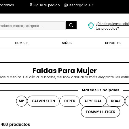
 cambios
Sigue tu pedido
Descarga la APP
¿Dónde quieres recibi
tus productos?
HOMBRE
NIÑOS
DEPORTES
Faldas Para Mujer
das o denim. Del día a la noche, del look casual al más elegante. Mil esti
Marcas Principales
MP
CALVIN KLEIN
DEREK
ATYPICAL
KOAJ
TOMMY HILFIGER
s
488
productos