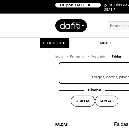
Cupón: DAFITI10
30 Días de
GRATIS
OFERTAS DAFITI
MUJER
Inicio
Femenino
Vestuario
Faldas
Largas, cortas, plisa
Diseño
CORTAS
LARGAS
Falda
FALDAS