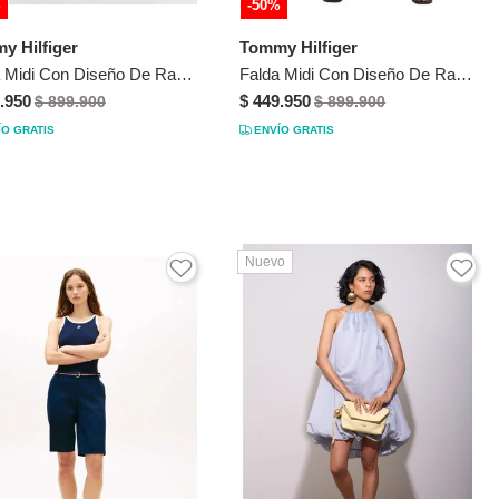
%
-50%
y Hilfiger
Tommy Hilfiger
Falda Midi Con Diseño De Rayas Mujer Blanco Tommy Hilfiger
Falda Midi Con Diseño De Rayas Mujer Rojo Tommy Hilfiger
.950
$ 449.950
$ 899.900
$ 899.900
ÍO GRATIS
ENVÍO GRATIS
Nuevo