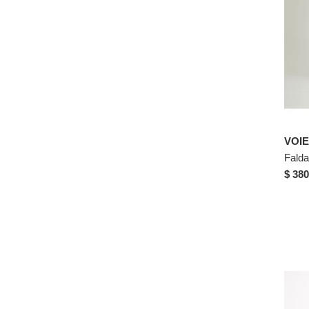
VOIE
$ 380